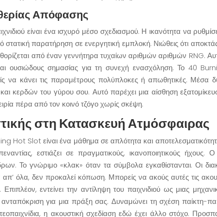
υθερίας Απόφασης
αιχνιδιού είναι ένα ισχυρό μέσο σχεδιασμού. Η ικανότητα να ρυθμίσ
 στατική παρατήρηση σε ενεργητική εμπλοκή. Νιώθεις ότι αποκτάς 
αθορίζεται από έναν γεννήτηρα τυχαίων αριθμών αριθμών RNG. Αυ
αι ουσιώδους σημασίας για τη συνεχή ενασχόληση. Το 40 Burn
ρίς να κάνει τις παραμέτρους πολύπλοκες ή απωθητικές. Μέσα δύ
και κερδών του γύρου σου. Αυτό παρέχει μια αίσθηση εξατομίκευ
ιρία πέρα από τον κοινό τζόγο χωρίς σκέψη.
στικής στη Κατασκευή Ατμόσφαιρας
ing Hot Slot είναι ένα μάθημα σε απλότητα και αποτελεσματικότητ
πεναντίας, εστιάζει σε πραγματικούς, ικανοποιητικούς ήχους. 
ων. Το γνώριμο «κλακ» όταν τα σύμβολα εγκαθίστανται. Οι διακρι
 απ’ όλα, δεν προκαλεί κόπωση. Μπορείς να ακούς αυτές τις ακουσ
 Επιπλέον, εντείνει την αντίληψη του παιχνιδιού ως μιας μηχανι
ή ανταπόκριση για μια πράξη σας. Δυναμώνει τη σχέση παίκτη-παι
τεοπαιχνίδια, η ακουστική σχεδίαση εδώ έχει άλλο στόχο. Προσπα