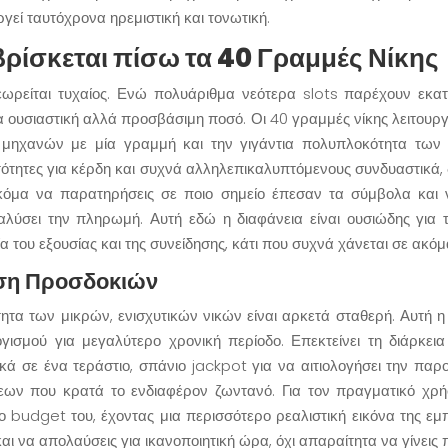
γεί ταυτόχρονα ηρεμιστική και τονωτική.
βρίσκεται πίσω τα 40 Γραμμές Νίκης
εωρείται τυχαίος. Ενώ πολυάριθμα νεότερα slots παρέχουν εκατ
μια ουσιαστική αλλά προσβάσιμη ποσό. Οι 40 γραμμές νίκης λειτουρ
μηχανών με μία γραμμή και την γιγάντια πολυπλοκότητα των 
τότητες για κέρδη και συχνά αλληλεπικαλυπτόμενους συνδυαστικά,
όμα να παρατηρήσεις σε ποιο σημείο έπεσαν τα σύμβολα και να 
αλύσει την πληρωμή. Αυτή εδώ η διαφάνεια είναι ουσιώδης για τη
α του εξουσίας και της συνείδησης, κάτι που συχνά χάνεται σε ακό
ριση Προσδοκιών
ητα των μικρών, ενισχυτικών νικών είναι αρκετά σταθερή. Αυτή η
ισμού για μεγαλύτερο χρονική περίοδο. Επεκτείνει τη διάρκεια
ικά σε ένα τεράστιο, σπάνιο jackpot για να αιτιολογήσει την παρο
ν που κρατά το ενδιαφέρον ζωντανό. Για τον πραγματικό χρήστ
ο budget του, έχοντας μια περισσότερο ρεαλιστική εικόνα της εμπ
ς και να απολαύσεις για ικανοποιητική ώρα, όχι απαραίτητα να γίνει