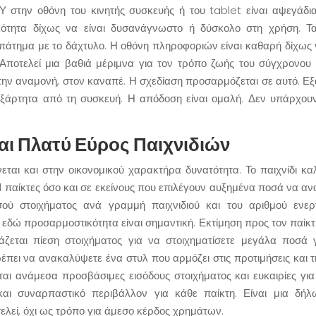
 στην οθόνη του κινητής συσκευής ή του tablet είναι αψεγάδια
κότητα δίχως να είναι δυσανάγνωστο ή δύσκολο στη χρήση. Τα
 πάτημα με το δάχτυλο. Η οθόνη πληροφοριών είναι καθαρή δίχως 
. Αποτελεί μια βαθιά μέριμνα για τον τρόπο ζωής του σύγχρονου 
ην αναμονή, στον καναπέ. Η σχεδίαση προσαρμόζεται σε αυτό. Εξα
εξάρτητα από τη συσκευή. Η απόδοση είναι ομαλή. Δεν υπάρχου
ι Πλατύ Εύρος Παιχνιδιών
εται και στην οικονομικού χαρακτήρα δυνατότητα. Το παιχνίδι κ
 παίκτες όσο και σε εκείνους που επιλέγουν αυξημένα ποσά να αν
ού στοιχήματος ανά γραμμή παιχνιδιού και του αριθμού εν
ή εδώ προσαρμοστικότητα είναι σημαντική. Εκτίμηση προς τον παίκτ
ζεται πίεση στοιχήματος για να στοιχηματίσετε μεγάλα ποσά γι
έπει να ανακαλύψετε ένα στυλ που αρμόζει στις προτιμήσεις και τ
είται ανάμεσα προσβάσιμες εισόδους στοιχήματος και ευκαιρίες 
και συναρπαστικό περιβάλλον για κάθε παίκτη. Είναι μια δήλ
ελεί, όχι ως τρόπο για άμεσο κέρδος χρημάτων.