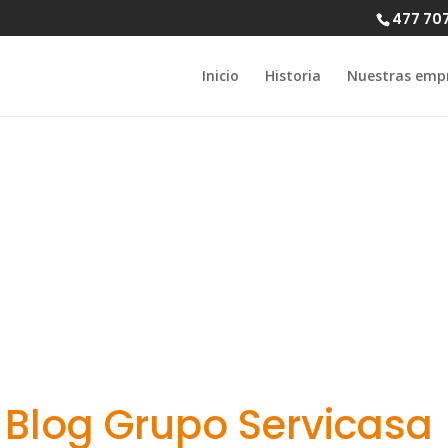
477 70
Inicio
Historia
Nuestras emp
Θαυμάζει την Π
 του 40 Burning
Blog Grupo Servicasa