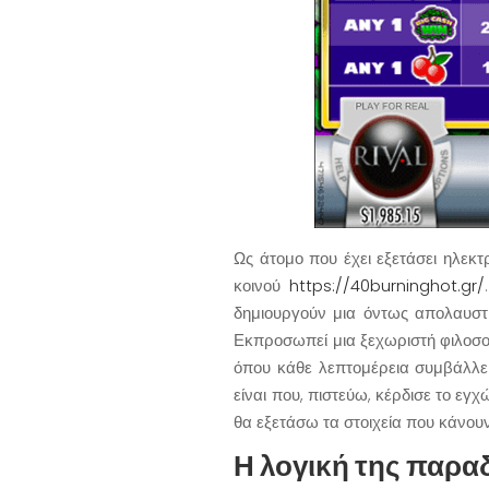
Ως άτομο που έχει εξετάσει ηλεκτ
κοινού
https://40burninghot.gr/
δημιουργούν μια όντως απολαυστ
Εκπροσωπεί μια ξεχωριστή φιλοσοφί
όπου κάθε λεπτομέρεια συμβάλλει 
είναι που, πιστεύω, κέρδισε το εγχ
θα εξετάσω τα στοιχεία που κάνουν
Η λογική της παρ