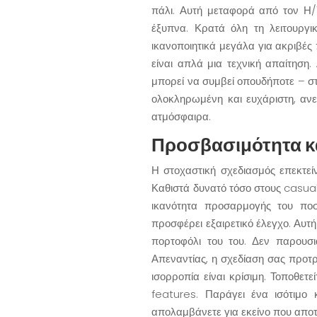
πάλι. Αυτή μεταφορά από τον Η/Υ
έξυπνα. Κρατά όλη τη λειτουργι
ικανοποιητικά μεγάλα για ακριβές
είναι απλά μια τεχνική απαίτηση
μπορεί να συμβεί οπουδήποτε – στ
ολοκληρωμένη και ευχάριστη, αν
ατμόσφαιρα.
Προσβασιμότητα κα
Η στοχαστική σχεδιασμός επεκτείν
Καθιστά δυνατό τόσο στους casual
ικανότητα προσαρμογής του ποσ
προσφέρει εξαιρετικό έλεγχο. Αυτ
πορτοφόλι του του. Δεν παρουσιά
Απεναντίας, η σχεδίαση σας προτρ
ισορροπία είναι κρίσιμη. Τοποθετ
features. Παράγει ένα ισότιμο 
απολαμβάνετε για εκείνο που αποτ