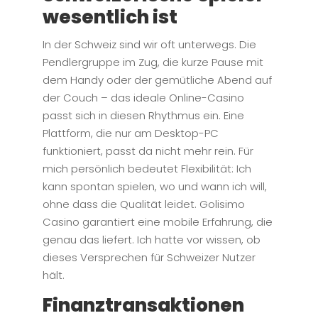
wesentlich ist
In der Schweiz sind wir oft unterwegs. Die
Pendlergruppe im Zug, die kurze Pause mit
dem Handy oder der gemütliche Abend auf
der Couch – das ideale Online-Casino
passt sich in diesen Rhythmus ein. Eine
Plattform, die nur am Desktop-PC
funktioniert, passt da nicht mehr rein. Für
mich persönlich bedeutet Flexibilität: Ich
kann spontan spielen, wo und wann ich will,
ohne dass die Qualität leidet. Golisimo
Casino garantiert eine mobile Erfahrung, die
genau das liefert. Ich hatte vor wissen, ob
dieses Versprechen für Schweizer Nutzer
hält.
Finanztransaktionen