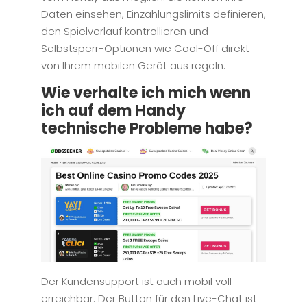
Daten einsehen, Einzahlungslimits definieren,
den Spielverlauf kontrollieren und
Selbstsperr-Optionen wie Cool-Off direkt
von Ihrem mobilen Gerät aus regeln.
Wie verhalte ich mich wenn
ich auf dem Handy
technische Probleme habe?
Der Kundensupport ist auch mobil voll
erreichbar. Der Button für den Live-Chat ist