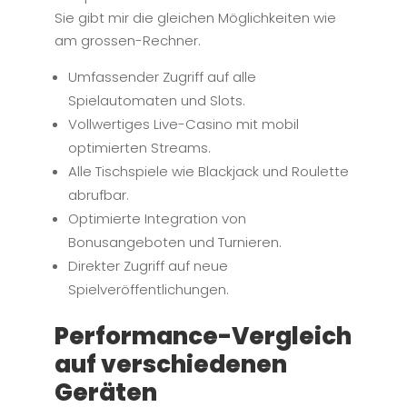
Sie gibt mir die gleichen Möglichkeiten wie
am grossen-Rechner.
Umfassender Zugriff auf alle
Spielautomaten und Slots.
Vollwertiges Live-Casino mit mobil
optimierten Streams.
Alle Tischspiele wie Blackjack und Roulette
abrufbar.
Optimierte Integration von
Bonusangeboten und Turnieren.
Direkter Zugriff auf neue
Spielveröffentlichungen.
Performance-Vergleich
auf verschiedenen
Geräten