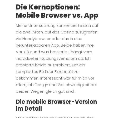
Die Kernoptionen:
Mobile Browser vs. App
Meine Untersuchung konzentrierte sich auf
die zwei Arten, auf das Casino zuzugreifen:
via Handybrowser oder durch eine
herunterladbaren App. Beide haben ihre
Vorteile, und was besser ist, hängt vom
individuellen Nutzungsverhalten ab. Ich
probierte beide ausprobiert, um ein
komplettes Bild der Flexibilität zu
bekommen. Interessant war für mich vor
allem, ob Design und Geschwindigkeit bei
beiden Wegen gleich gut sind.
Die mobile Browser-Version
im Detail