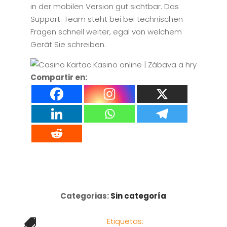
in der mobilen Version gut sichtbar. Das
Support-Team steht bei bei technischen
Fragen schnell weiter, egal von welchem
Gerät Sie schreiben.
Compartir en:
Categorias:
Sin categoría
Etiquetas:
