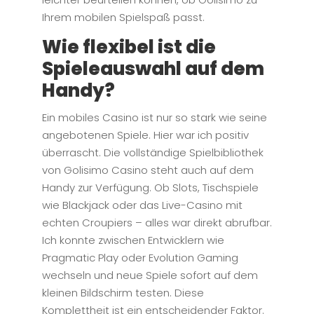
Ihrem mobilen Spielspaß passt.
Wie flexibel ist die
Spieleauswahl auf dem
Handy?
Ein mobiles Casino ist nur so stark wie seine
angebotenen Spiele. Hier war ich positiv
überrascht. Die vollständige Spielbibliothek
von Golisimo Casino steht auch auf dem
Handy zur Verfügung. Ob Slots, Tischspiele
wie Blackjack oder das Live-Casino mit
echten Croupiers – alles war direkt abrufbar.
Ich konnte zwischen Entwicklern wie
Pragmatic Play oder Evolution Gaming
wechseln und neue Spiele sofort auf dem
kleinen Bildschirm testen. Diese
Komplettheit ist ein entscheidender Faktor.