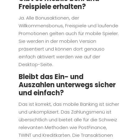
Freispiele erhalten?
Ja. Alle Bonusaktionen, der
Willkommensbonus, Freispiele und laufende
Promotionen gelten auch für mobile Spieler.
Sie werden in der mobilen Version
präsentiert und können dort genauso
einfach aktiviert werden wie auf der
Desktop-Seite.
Bleibt das Ein- und
Auszahlen unterwegs sicher
und einfach?
Das ist korrekt, das mobile Banking ist sicher
und unkompliziert. Das Zahlungsmenü ist
übersichtlich und bietet alle für die Schweiz
relevanten Methoden wie PostFinance,
TWINT und Kreditkarten. Die Transaktionen