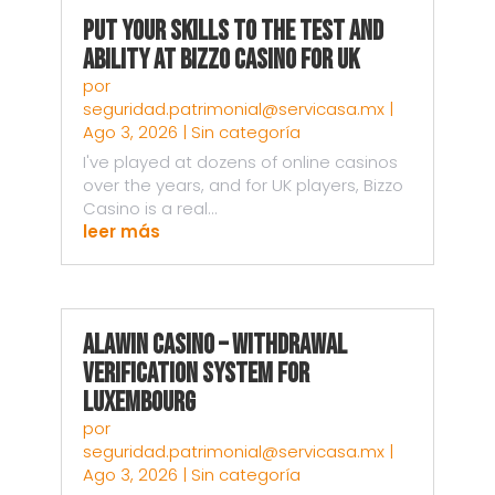
Put Your Skills to the Test and
Ability at Bizzo Casino for UK
por
seguridad.patrimonial@servicasa.mx
|
Ago 3, 2026
|
Sin categoría
I've played at dozens of online casinos
over the years, and for UK players, Bizzo
Casino is a real...
leer más
AlaWin Casino – Withdrawal
Verification System for
Luxembourg
por
seguridad.patrimonial@servicasa.mx
|
Ago 3, 2026
|
Sin categoría