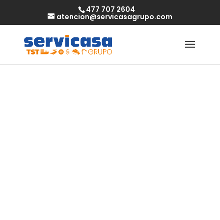
477 707 2604
atencion@servicasagrupo.com
Ist denn
Winmasters
Casino das