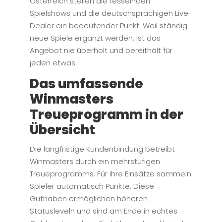
Österreich stellen die fesselnden
Spielshows und die deutschsprachigen Live-
Dealer ein bedeutender Punkt. Weil ständig
neue Spiele ergänzt werden, ist das
Angebot nie überholt und bereithält für
jeden etwas.
Das umfassende
Winmasters
Treueprogramm in der
Übersicht
Die langfristige Kundenbindung betreibt
Winmasters durch ein mehrstufigen
Treueprogramms. Für ihre Einsätze sammeln
Spieler automatisch Punkte. Diese
Guthaben ermöglichen höheren
Statusleveln und sind am Ende in echtes