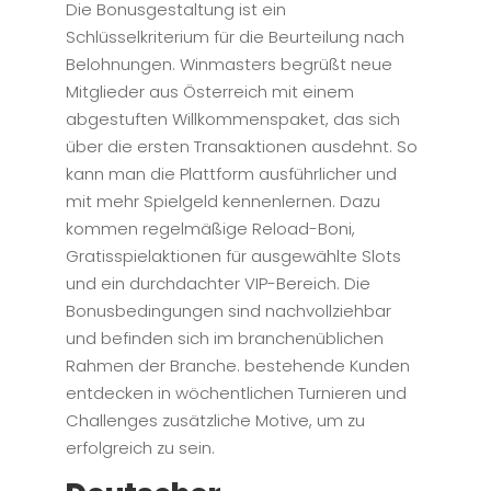
Die Bonusgestaltung ist ein
Schlüsselkriterium für die Beurteilung nach
Belohnungen. Winmasters begrüßt neue
Mitglieder aus Österreich mit einem
abgestuften Willkommenspaket, das sich
über die ersten Transaktionen ausdehnt. So
kann man die Plattform ausführlicher und
mit mehr Spielgeld kennenlernen. Dazu
kommen regelmäßige Reload-Boni,
Gratisspielaktionen für ausgewählte Slots
und ein durchdachter VIP-Bereich. Die
Bonusbedingungen sind nachvollziehbar
und befinden sich im branchenüblichen
Rahmen der Branche. bestehende Kunden
entdecken in wöchentlichen Turnieren und
Challenges zusätzliche Motive, um zu
erfolgreich zu sein.