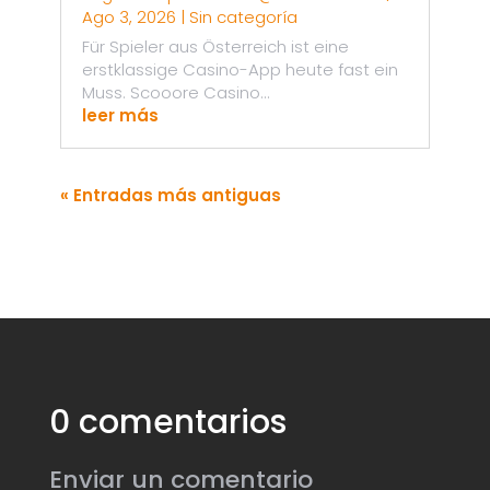
Ago 3, 2026
|
Sin categoría
Für Spieler aus Österreich ist eine
erstklassige Casino-App heute fast ein
Muss. Scooore Casino...
leer más
« Entradas más antiguas
0 comentarios
Enviar un comentario