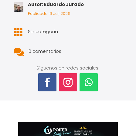
Autor: Eduardo Jurado
Publicado: 6 Jul, 2026

Sin categoría

0 comentarios
Síguenos en redes sociales: