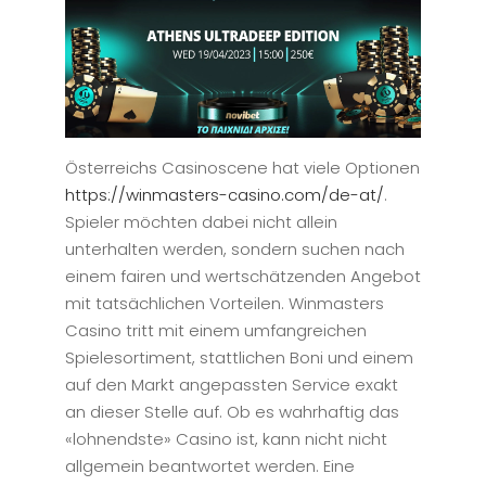
Österreichs Casinoscene hat viele Optionen
https://winmasters-casino.com/de-at/
.
Spieler möchten dabei nicht allein
unterhalten werden, sondern suchen nach
einem fairen und wertschätzenden Angebot
mit tatsächlichen Vorteilen. Winmasters
Casino tritt mit einem umfangreichen
Spielesortiment, stattlichen Boni und einem
auf den Markt angepassten Service exakt
an dieser Stelle auf. Ob es wahrhaftig das
«lohnendste» Casino ist, kann nicht nicht
allgemein beantwortet werden. Eine