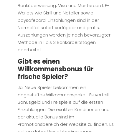
Banküberweisung, Visa und Mastercard, E-
Wallets wie Skrill und Neteller sowie
paysafecard. Einzahlungen sind in der
Normalfall sofort verfügbar und gratis.
Auszahlungen werden je nach bevorzugter
Methode in 1 bis 3 Bankarbeitstagen
bearbeitet.
Gibt es einen
Willkommensbonus für
frische Spieler?
Ja. Neue Spieler bekommen ein
abgestuftes Willkommenspaket. Es verteilt
Bonusgeld und Freispiele auf die ersten
Einzahlungen. Die exakten Konditionen und
der aktuelle Bonus sind im
Promotionsbereich der Website zu finden. Es
gelten dabei Umsatzbedingungen.