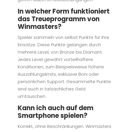
In welcher Form funktioniert
das Treueprogramm von
Winmasters?
Spieler sammeln von selbst Punkte für ihre
Einsätze. Diese Punkte gelangen durch
mehrere Level, von Bronze bis Diamant.
Jedes Level gewährt vorteilhaftere
Konditionen, zum Beispielsweise höhere
Auszahlungslimits, exklusive Boni oder
persönlichen Support. Gesammelte Punkte
sind auch in tatsächliches Geld
umtauschen.
Kann ich auch auf dem
Smartphone spielen?
Korrekt, ohne Beschränkungen. Winmasters