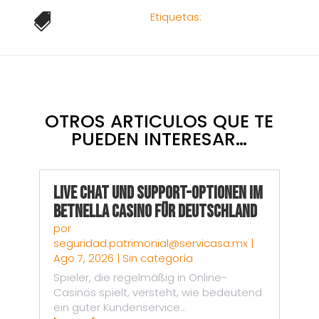
Etiquetas:

OTROS ARTICULOS QUE TE
PUEDEN INTERESAR…
Live Chat und Support-Optionen im
Betnella Casino für Deutschland
por
seguridad.patrimonial@servicasa.mx
|
Ago 7, 2026
|
Sin categoría
Spieler, die regelmäßig in Online-
Casinos spielt, versteht, wie bedeutend
ein guter Kundenservice...