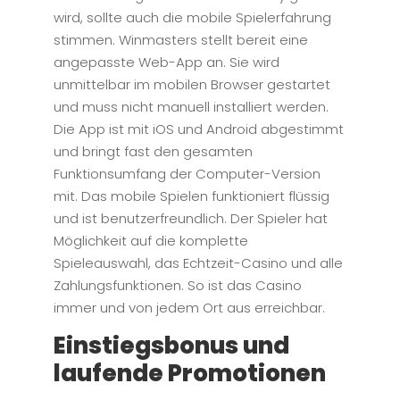
wird, sollte auch die mobile Spielerfahrung
stimmen. Winmasters stellt bereit eine
angepasste Web-App an. Sie wird
unmittelbar im mobilen Browser gestartet
und muss nicht manuell installiert werden.
Die App ist mit iOS und Android abgestimmt
und bringt fast den gesamten
Funktionsumfang der Computer-Version
mit. Das mobile Spielen funktioniert flüssig
und ist benutzerfreundlich. Der Spieler hat
Möglichkeit auf die komplette
Spieleauswahl, das Echtzeit-Casino und alle
Zahlungsfunktionen. So ist das Casino
immer und von jedem Ort aus erreichbar.
Einstiegsbonus und
laufende Promotionen