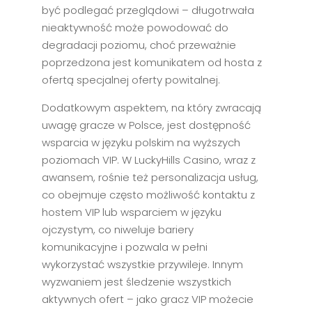
być podlegać przeglądowi – długotrwała
nieaktywność może powodować do
degradacji poziomu, choć przeważnie
poprzedzona jest komunikatem od hosta z
ofertą specjalnej oferty powitalnej.
Dodatkowym aspektem, na który zwracają
uwagę gracze w Polsce, jest dostępność
wsparcia w języku polskim na wyższych
poziomach VIP. W LuckyHills Casino, wraz z
awansem, rośnie też personalizacja usług,
co obejmuje często możliwość kontaktu z
hostem VIP lub wsparciem w języku
ojczystym, co niweluje bariery
komunikacyjne i pozwala w pełni
wykorzystać wszystkie przywileje. Innym
wyzwaniem jest śledzenie wszystkich
aktywnych ofert – jako gracz VIP możecie