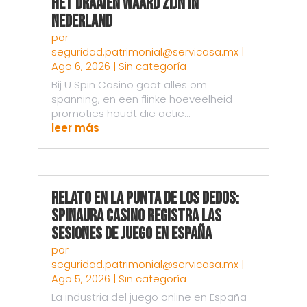
Het Draaien Waard Zijn in
Nederland
por
seguridad.patrimonial@servicasa.mx
|
Ago 6, 2026
|
Sin categoría
Bij U Spin Casino gaat alles om
spanning, en een flinke hoeveelheid
promoties houdt die actie...
leer más
Relato en la punta de los dedos:
Spinaura Casino registra las
sesiones de juego en España
por
seguridad.patrimonial@servicasa.mx
|
Ago 5, 2026
|
Sin categoría
La industria del juego online en España