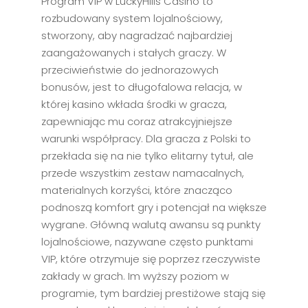
Program VIP w LuckyHills Casino to
rozbudowany system lojalnościowy,
stworzony, aby nagradzać najbardziej
zaangażowanych i stałych graczy. W
przeciwieństwie do jednorazowych
bonusów, jest to długofalowa relacja, w
której kasino wkłada środki w gracza,
zapewniając mu coraz atrakcyjniejsze
warunki współpracy. Dla gracza z Polski to
przekłada się na nie tylko elitarny tytuł, ale
przede wszystkim zestaw namacalnych,
materialnych korzyści, które znacząco
podnoszą komfort gry i potencjał na większe
wygrane. Główną walutą awansu są punkty
lojalnościowe, nazywane często punktami
VIP, które otrzymuje się poprzez rzeczywiste
zakłady w grach. Im wyższy poziom w
programie, tym bardziej prestiżowe stają się