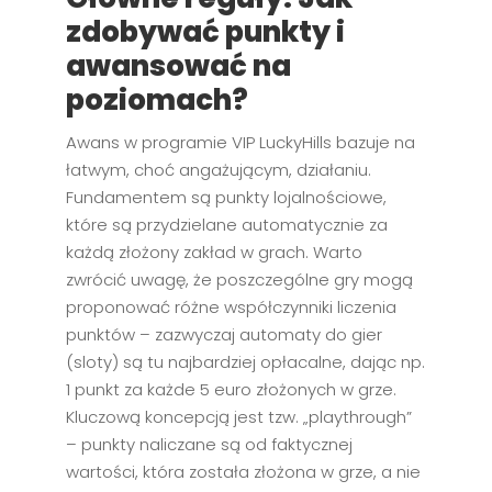
zdobywać punkty i
awansować na
poziomach?
Awans w programie VIP LuckyHills bazuje na
łatwym, choć angażującym, działaniu.
Fundamentem są punkty lojalnościowe,
które są przydzielane automatycznie za
każdą złożony zakład w grach. Warto
zwrócić uwagę, że poszczególne gry mogą
proponować różne współczynniki liczenia
punktów – zazwyczaj automaty do gier
(sloty) są tu najbardziej opłacalne, dając np.
1 punkt za każde 5 euro złożonych w grze.
Kluczową koncepcją jest tzw. „playthrough”
– punkty naliczane są od faktycznej
wartości, która została złożona w grze, a nie