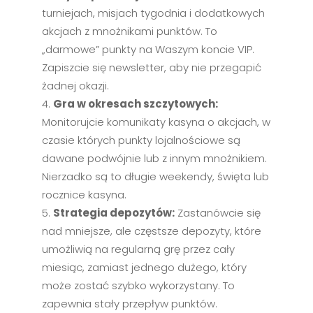
turniejach, misjach tygodnia i dodatkowych
akcjach z mnożnikami punktów. To
„darmowe” punkty na Waszym koncie VIP.
Zapiszcie się newsletter, aby nie przegapić
żadnej okazji.
Gra w okresach szczytowych:
Monitorujcie komunikaty kasyna o akcjach, w
czasie których punkty lojalnościowe są
dawane podwójnie lub z innym mnożnikiem.
Nierzadko są to długie weekendy, święta lub
rocznice kasyna.
Strategia depozytów:
Zastanówcie się
nad mniejsze, ale częstsze depozyty, które
umożliwią na regularną grę przez cały
miesiąc, zamiast jednego dużego, który
może zostać szybko wykorzystany. To
zapewnia stały przepływ punktów.