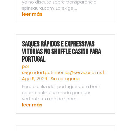
ya no discute sobre transparencia
spinsaura.com. La exige....
leer más
Saques Rápidos e Expressivas
Vitórias no Shuffle Casino para
Portugal
por
seguridad.patrimonial@servicasa.mx
|
Ago 5, 2026
|
Sin categoría
Para o utilizador português, um bom
casino online se mede por duas
vertentes: a rapidez para...
leer más