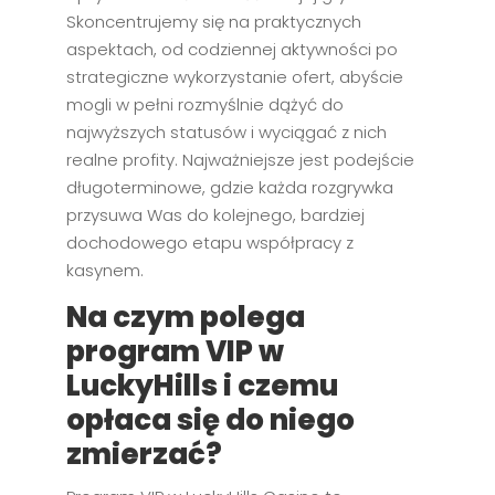
Skoncentrujemy się na praktycznych
aspektach, od codziennej aktywności po
strategiczne wykorzystanie ofert, abyście
mogli w pełni rozmyślnie dążyć do
najwyższych statusów i wyciągać z nich
realne profity. Najważniejsze jest podejście
długoterminowe, gdzie każda rozgrywka
przysuwa Was do kolejnego, bardziej
dochodowego etapu współpracy z
kasynem.
Na czym polega
program VIP w
LuckyHills i czemu
opłaca się do niego
zmierzać?