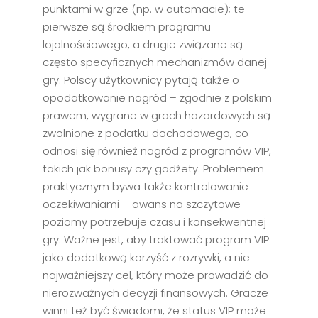
punktami w grze (np. w automacie); te
pierwsze są środkiem programu
lojalnościowego, a drugie związane są
często specyficznych mechanizmów danej
gry. Polscy użytkownicy pytają także o
opodatkowanie nagród – zgodnie z polskim
prawem, wygrane w grach hazardowych są
zwolnione z podatku dochodowego, co
odnosi się również nagród z programów VIP,
takich jak bonusy czy gadżety. Problemem
praktycznym bywa także kontrolowanie
oczekiwaniami – awans na szczytowe
poziomy potrzebuje czasu i konsekwentnej
gry. Ważne jest, aby traktować program VIP
jako dodatkową korzyść z rozrywki, a nie
najważniejszy cel, który może prowadzić do
nierozważnych decyzji finansowych. Gracze
winni też być świadomi, że status VIP może