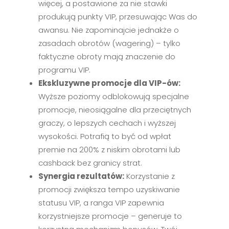
więcej, a postawione za nie stawki
produkują punkty VIP, przesuwając Was do
awansu. Nie zapominajcie jednakże o
zasadach obrotów (wagering) – tylko
faktyczne obroty mają znaczenie do
programu VIP.
Ekskluzywne promocje dla VIP-ów:
Wyższe poziomy odblokowują specjalne
promocje, nieosiągalne dla przeciętnych
graczy, o lepszych cechach i wyższej
wysokości. Potrafią to być od wpłat
premie na 200% z niskim obrotami lub
cashback bez granicy strat.
Synergia rezultatów:
Korzystanie z
promocji zwiększa tempo uzyskiwanie
statusu VIP, a ranga VIP zapewnia
korzystniejsze promocje – generuje to