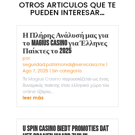
OTROS ARTICULOS QUE TE
PUEDEN INTERESAR…
Η Πλήρης Ανάλυσή μας για
το Magius Casino για Έλληνες
Παίκτες το 2025
por
seguridad.patrimonial@servicasa.mx
|
Ago 7, 2026
|
Sin categoría
Το Magius Casino παρουσιάζεται ως ένας
δυναμικός παίκτης στον ελληνικό χώρο του
online τζόγου,...
leer más
U Spin Casino Biedt Promoties Dat