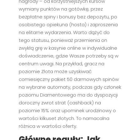
nagrody – od korzystniejszych kursów
wymiany punktów na gotówkę, przez
bezpłatne spiny i bonusy bez depozytu, po
osobistego opiekuna (hosta) i zaproszenia
na elitarne wydarzenia. Warto dążyć do
tego statusu, ponieważ przemienia on
zwykłą grę w kasynie online w indywidualne
doświadczenie, gdzie Wasze potrzeby są w
centrum uwagi. Na przykład, gracz na
poziomie Złota może uzyskiwać
comiesięczny pakiet 50 darmowych spinów
na wybrane automaty, podczas gdy członek
poziomu Diamentowego ma do dyspozycji
doroczny zwrot strat (cashback) na
poziomie 15% oraz upominek urodzinowy o
wartości kilkuset złotych. To namacalna
różnica w wartości oferty.
Główne reguły: Jak