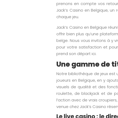
prenons en compte vos retours 
Jack’s Casino en Belgique, un r
chaque jeu.
Jack’s Casino en Belgique réun
offrir bien plus qu’une platefor
belge. Nous vous invitons à y 
pour votre satisfaction et pour
prend son départ ici.
Une gamme de tit
Notre bibliothèque de jeux est
joueurs en Belgique, en y ajou
visuels de qualité et des fonct
roulette, de blackjack et de p
l’action avec de vrais croupiers
venue chez Jack’s Casino réserv
Le live casino : le di