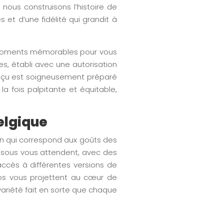
nous construisons l’histoire de
 et d’une fidélité qui grandit à
es moments mémorables pour vous
ues, établi avec une autorisation
conçu est soigneusement préparé
la fois palpitante et équitable,
elgique
on qui correspond aux goûts des
à sous vous attendent, avec des
 accès à différentes versions de
inos vous projettent au cœur de
 variété fait en sorte que chaque