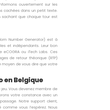
 informons ouvertement sur les
ns cachées dans un petit texte.
n sachant que chaque tour est
andom Number Generator) est à
bles et indépendants. Leur bon
me eCOGRA ou iTech Labs. Ces
ages de retour théorique (RTP)
re moyen de vous dire que votre
o en Belgique
de jeu. Vous devenez membre de
orons votre constance avec un
passage. Notre support client,
ité comme vous l’espérez. Nous