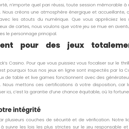
orté, n’importe quel pari réussi, toute session mémorable à u
. Nous créons une atmosphère énergique et accueillante, qui 
 avec les atouts du numérique. Que vous appréciiez le
 jeux de cartes, nous voulons que votre jeu se mue en aventur
êtes le personnage principal.
ent pour des jeux totaleme
ack’s Casino. Pour que vous puissiez vous focaliser sur le thri
’est pourquoi tous nos jeux en ligne sont inspectés par l
ux de table et live games fonctionnent avec des générateurs
 Nous mettons ces certifications à votre disposition, car 
 ici, c’est la garantie d’une chance équitable, où la fortu
tre intégrité
r plusieurs couches de sécurité et de vérification. Notre l
 suivre les lois les plus strictes sur le jeu responsable et