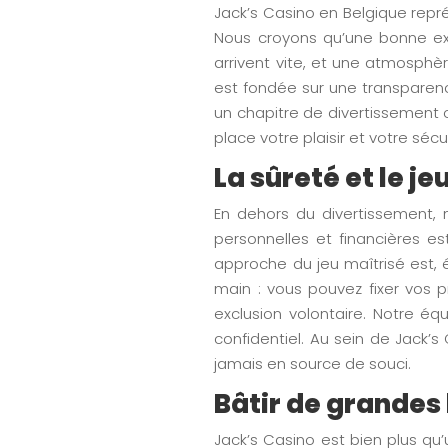
Jack’s Casino en Belgique rep
Nous croyons qu’une bonne expé
arrivent vite, et une atmosphè
est fondée sur une transparenc
un chapitre de divertissement o
place votre plaisir et votre sécu
La sûreté et le j
En dehors du divertissement, 
personnelles et financières e
approche du jeu maîtrisé est,
main : vous pouvez fixer vos p
exclusion volontaire. Notre 
confidentiel. Au sein de Jack’
jamais en source de souci.
Bâtir de grandes
Jack’s Casino est bien plus q