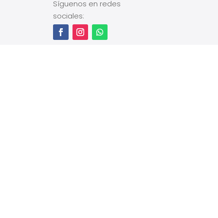
Síguenos en redes
sociales: