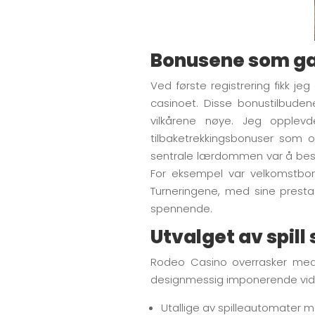
Bonusene som ga
Ved første registrering fikk je
casinoet. Disse bonustilbuden
vilkårene nøye. Jeg opplev
tilbaketrekkingsbonuser som 
sentrale lærdommen var å besta
For eksempel var velkomstbonu
Turneringene, med sine presta
spennende.
Utvalget av spil
Rodeo Casino overrasker med e
designmessig imponerende videosl
Utallige av spilleautomater m