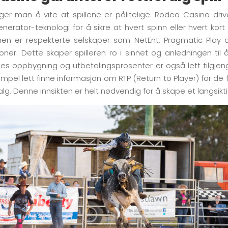
trenger man å vite at spillene er pålitelige. Rodeo Casino dr
lgenerator-teknologi for å sikre at hvert spinn eller hvert kort 
men er respekterte selskaper som NetEnt, Pragmatic Play
ner. Dette skaper spilleren ro i sinnet og anledningen til
s oppbygning og utbetalingsprosenter er også lett tilgjenge
ksempel lett finne informasjon om RTP (Return to Player) for d
lg. Denne innsikten er helt nødvendig for å skape et langsiktig