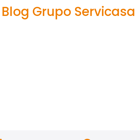
Blog Grupo Servicasa