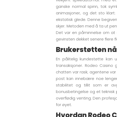
ganske normal spinn, tok sym
animasjoner, og det sto klart
ekstatisk glede. Denne begiven
skjer. Metoden med å ta ut penge
Det var en påminnelse om at m
gevinsten dekket senere flere fl
Brukerstøtten nå
En pålitelig kundestøtte kan u
transaksjoner. Rodeo Casino gi
chatten var rask; agentene var 
post kan innebære noe lenger v
stabilitet og tillit som er
bonusbetingelse og et teknisk 
overflødig venting. Den profesj
for øyet.
Hvordan Rodeo Ca