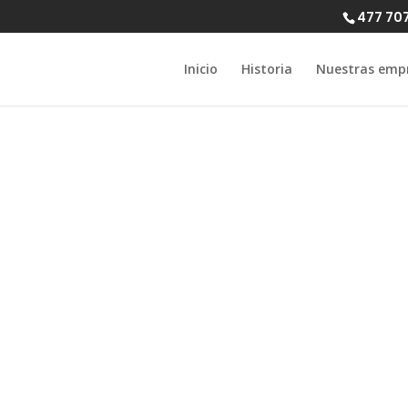
477 70
Inicio
Historia
Nuestras emp
rste gevinster 
asino: En ærli
anmeldelse