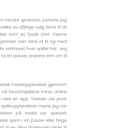
oen mindre gevinster, justerte jeg
kke av dårlige valg førte til at
des som et fysisk støt. Denne
renser. Det viste at til og med
 verktøyet hver spiller har. Jeg
 å ta en pause, snarere enn om å
astisk mobilopplevelse gjennom
nå favorittspillene mine, utføre
e ned en app. Ytelsen var jevnt
te spilleopplevelsen mens jeg var
liteten på mobil var spesielt
ske spinn i en pause eller følge
 en alltid tilgjengelig kilde til