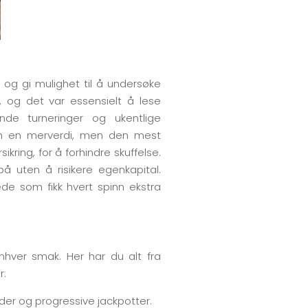
n og gi mulighet til å undersøke
, og det var essensielt å lese
de turneringer og ukentlige
som en merverdi, men den mest
ing, for å forhindre skuffelse.
å uten å risikere egenkapital.
de som fikk hvert spinn ekstra
nhver smak. Her har du alt fra
r:
der og progressive jackpotter.