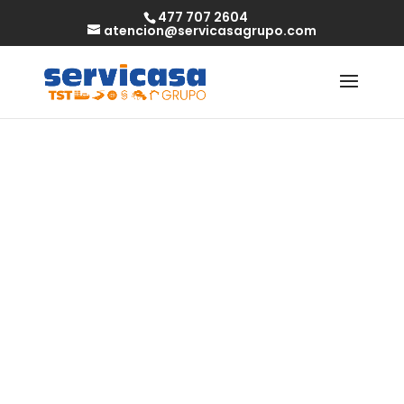
477 707 2604
atencion@servicasagrupo.com
Хотите доиграть
На Mostbet
Com? Доступ