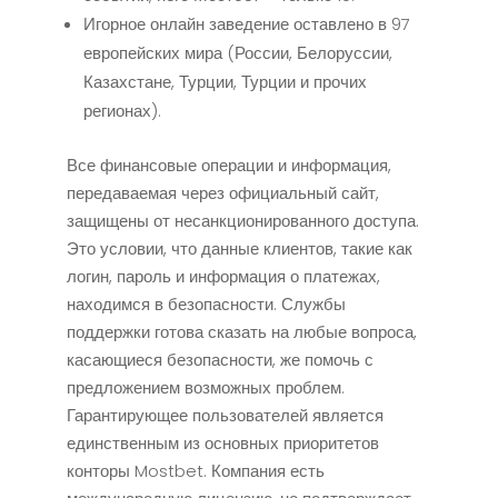
Игорное онлайн заведение оставлено в 97
европейских мира (России, Белоруссии,
Казахстане, Турции, Турции и прочих
регионах).
Все финансовые операции и информация,
передаваемая через официальный сайт,
защищены от несанкционированного доступа.
Это условии, что данные клиентов, такие как
логин, пароль и информация о платежах,
находимся в безопасности. Службы
поддержки готова сказать на любые вопроса,
касающиеся безопасности, же помочь с
предложением возможных проблем.
Гарантирующее пользователей является
единственным из основных приоритетов
конторы Mostbet. Компания есть