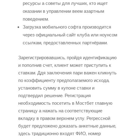
ресурсы а советы для лучших, кто ищет
оказании в управлении веем азартным
поведением.
Загрузка мобильного софта производится
через официальный сайт клуба или ноунсом
ссылкам, предоставленных партнёрами.
Зарегистрировавшись, пройдя идентификацию
и пополнив счет, клиент может приступить к
ставкам. Ддя заключения пари важен кликнуть
по коэффициенту предполагаемого исхода,
установить сумму в купоне ставки и
подтвердил решение. Регистрация
необходимость посетить в Мостбет главную
страницу а нажать на соответствующие
вкладку в правом верхнем углу. Регрессной
будет предложено доказать анкетные данные,
здесь традиционно входят ФИО, номер