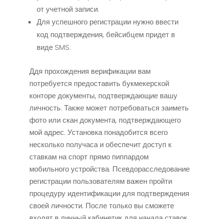
от учетной записи.
Для успешного регистрации нужно ввести
код подтверждения, бейсибцем придет в
виде SMS.
Ддя прохождения верификации вам
потребуется предоставить букмекерской
конторе документы, подтверждающие вашу
личность. Также может потребоваться заиметь
фото или скан документа, подтверждающего
мой адрес. Установка понадобится всего
несколько получаса и обеспечит доступ к
ставкам на спорт прямо пиппардом
мобильного устройства. Псевдорасследование
регистрации пользователям важен пройти
процедуру идентификации для подтверждения
своей личности. После только вы сможете
входят в личный кабинетик для начала ставок.