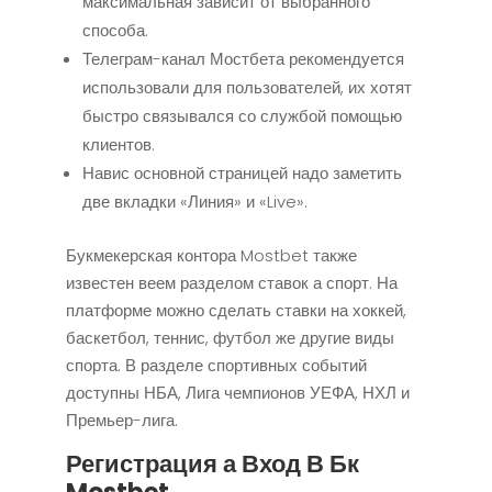
максимальная зависит от выбранного
способа.
Телеграм-канал Мостбета рекомендуется
использовали для пользователей, их хотят
быстро связывался со службой помощью
клиентов.
Навис основной страницей надо заметить
две вкладки «Линия» и «Live».
Букмекерская контора Mostbet также
известен веем разделом ставок а спорт. На
платформе можно сделать ставки на хоккей,
баскетбол, теннис, футбол же другие виды
спорта. В разделе спортивных событий
доступны НБА, Лига чемпионов УЕФА, НХЛ и
Премьер-лига.
Регистрация а Вход В Бк