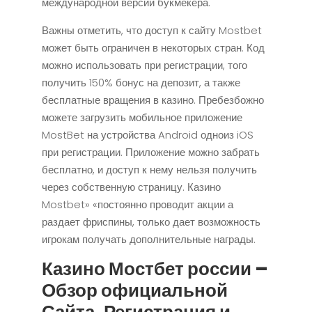
международной версии букмекера.
Важны отметить, что доступ к сайту Mostbet
может быть ограничен в некоторых стран. Код
можно использовать при регистрации, того
получить 150% бонус на депозит, а также
бесплатные вращения в казино. Пребезбожно
можете загрузить мобильное приложение
MostBet на устройства Android одноиз iOS
при регистрации. Приложение можно забрать
бесплатно, и доступ к нему нельзя получить
через собственную страницу. Казино
Mostbet» «постоянно проводит акции а
раздает фриспины, только дает возможность
игрокам получать дополнительные награды.
Казино Мостбет россии –
Обзор официальной