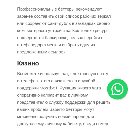
Профессиональные беттеры рекомендуют
заранее составить свой список рабочих зеркал
или сохраняют сайт-дубль в закладках своего
компьютерного устройства. Как только ресурс
подвергнется блокировке, нельзя перейти с
штефансдорф меню и выбрать одну из
предложенным ссылок.»
Казино
Вы можете используя чат, электронную почту
и телефон, этого связаться со службой
поддержки Mostbet. Функция живого чата
оперативно направит вас к личному
представителю службу поддержки для решить
ваших проблем. Забыто бетторы могут
мгновенно получить новый пароль для
доступа нему личному кабинету, введя номер