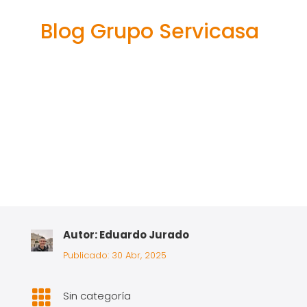
Войти там
Blog Grupo Servicasa
Autor: Eduardo Jurado
Publicado: 30 Abr, 2025

Sin categoría