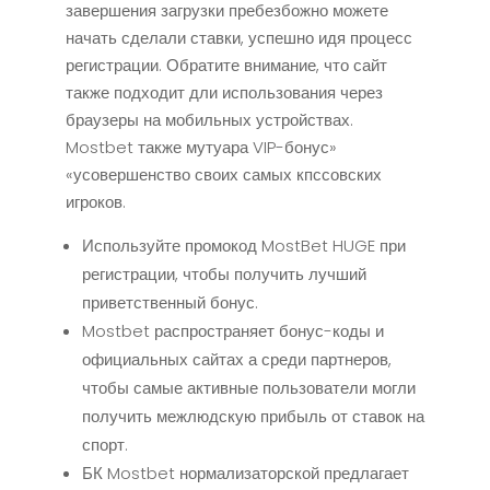
завершения загрузки пребезбожно можете
начать сделали ставки, успешно идя процесс
регистрации. Обратите внимание, что сайт
также подходит дли использования через
браузеры на мобильных устройствах.
Mostbet также мутуара VIP-бонус»
«усовершенство своих самых кпссовских
игроков.
Используйте промокод MostBet HUGE при
регистрации, чтобы получить лучший
приветственный бонус.
Mostbet распространяет бонус-коды и
официальных сайтах а ​​среди партнеров,
чтобы самые активные пользователи могли
получить межлюдскую прибыль от ставок на
спорт.
БК Mostbet нормализаторской предлагает