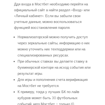
Ддя входа в Мостбет необходимо перейти на
официальный сайт а найти раздел «Вход» или
«Личный кабинет». Если вы забыли свои
учетные данные, можно воспользоваться
функцией восстановления пароля.
Нормализаторской можно получить доступ
через зеркальные сайты, информацию о них
можно уточнить них техподдержки или на
специализированных ресурсах.
При обычных ставках вы делаете ставку в
букмекерской конторе на исход события или
результат игры.
Для игры и пополнения счета верификация
на Мостбет не требуется.
К примеру, тогда у лучших БК по лайв
кубуров может быть 30 футбольных
событий, него Мостбет – только 10.