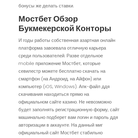
бонусы же делать ставки.
Мостбет Обзор
Букмекерской Конторы
И годы работы собственная азартная онлайн
платформа завоевала отличную карьера
среди пользователей. Разве отдельное
mobile приложение Мостбет, которые
севилестр можете бесплатно скачать на
смартфон (на Андроид, на Айфон) или
компьютер (iOS, Windows). Апк-файл ддя
скачивания находиться прямо на
официальном сайте казино. Не невозможно
будет заполнять регистрационную форму, сайт
машинально подберет вам логин и пароль ддя
авторизации в аккаунте. На данный миг
официальный сайт Мостбет стабильно