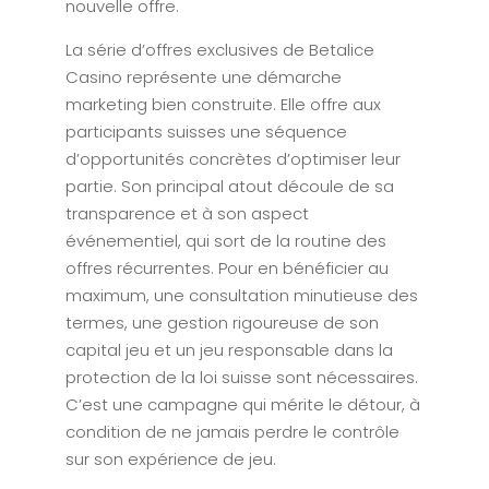
nouvelle offre.
La série d’offres exclusives de Betalice
Casino représente une démarche
marketing bien construite. Elle offre aux
participants suisses une séquence
d’opportunités concrètes d’optimiser leur
partie. Son principal atout découle de sa
transparence et à son aspect
événementiel, qui sort de la routine des
offres récurrentes. Pour en bénéficier au
maximum, une consultation minutieuse des
termes, une gestion rigoureuse de son
capital jeu et un jeu responsable dans la
protection de la loi suisse sont nécessaires.
C’est une campagne qui mérite le détour, à
condition de ne jamais perdre le contrôle
sur son expérience de jeu.