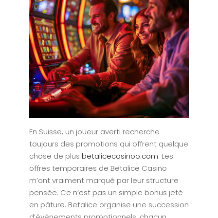
En Suisse, un joueur averti recherche
toujours des promotions qui offrent quelque
chose de plus
betalicecasinoo.com
. Les
offres temporaires de Betalice Casino
m’ont vraiment marqué par leur structure
pensée. Ce n’est pas un simple bonus jeté
en pâture. Betalice organise une succession
d’événements promotionnels, chacun