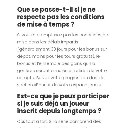
Que se passe-t-il si je ne
respecte pas les conditions
de mise à temps ?
Si vous ne remplissez pas les conditions de
mise dans les délais impartis
(généralement 30 jours pour les bonus sur
dépôt, moins pour les tours gratuits), le
bonus et l’ensemble des gains qu’il a
générés seront annulés et retirés de votre
compte. Suivez votre progression dans la
section «Bonus» de votre espace joueur.
Est-ce que je peux participer
si je suis déjà un joueur
inscrit depuis longtemps ?
Oui, tout à fait. Si la série comprend des