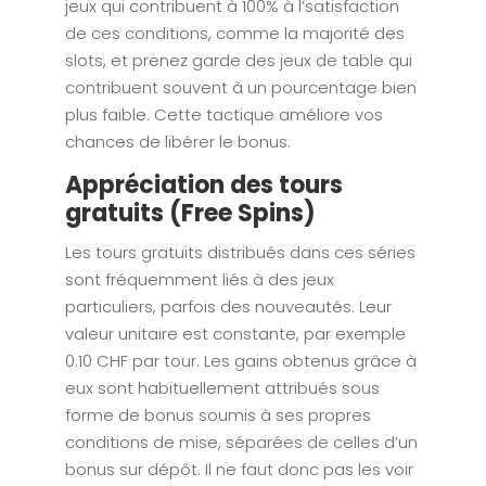
jeux qui contribuent à 100% à l’satisfaction
de ces conditions, comme la majorité des
slots, et prenez garde des jeux de table qui
contribuent souvent à un pourcentage bien
plus faible. Cette tactique améliore vos
chances de libérer le bonus.
Appréciation des tours
gratuits (Free Spins)
Les tours gratuits distribués dans ces séries
sont fréquemment liés à des jeux
particuliers, parfois des nouveautés. Leur
valeur unitaire est constante, par exemple
0.10 CHF par tour. Les gains obtenus grâce à
eux sont habituellement attribués sous
forme de bonus soumis à ses propres
conditions de mise, séparées de celles d’un
bonus sur dépôt. Il ne faut donc pas les voir