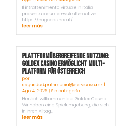
Il intrattenimento virtuale in Italia
presenta innumerevoli alternative
https://hugocasinoo.it/....
leer más
Plattformübergreifende Nutzung:
Goldex Casino ermöglicht Multi-
Platform für Österreich
por
seguridad.patrimonial@servicasa.mx
|
Ago 4, 2026
|
Sin categoría
Herzlich willkommen bei Goldex Casino.
Wir haben eine Spielumgebung, die sich
in Ihren Alltag...
leer más