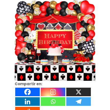
Compartir en: