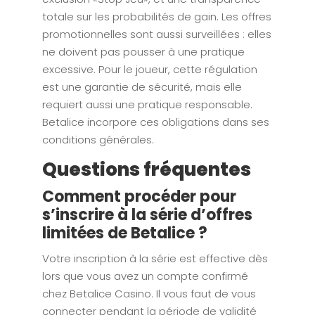
totale sur les probabilités de gain. Les offres
promotionnelles sont aussi surveillées : elles
ne doivent pas pousser à une pratique
excessive. Pour le joueur, cette régulation
est une garantie de sécurité, mais elle
requiert aussi une pratique responsable.
Betalice incorpore ces obligations dans ses
conditions générales.
Questions fréquentes
Comment procéder pour
s’inscrire à la série d’offres
limitées de Betalice ?
Votre inscription à la série est effective dès
lors que vous avez un compte confirmé
chez Betalice Casino. Il vous faut de vous
connecter pendant la période de validité