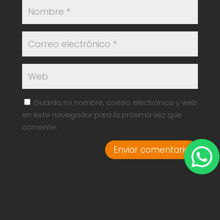
Guarda mi nombre, correo electrónico y web
en este navegador para la próxima vez que
comente.
Enviar comentario