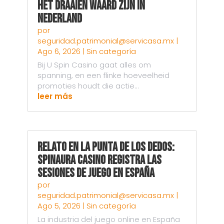
Het Draaien Waard Zijn in
Nederland
por
seguridad.patrimonial@servicasa.mx
|
Ago 6, 2026
|
Sin categoría
Bij U Spin Casino gaat alles om
spanning, en een flinke hoeveelheid
promoties houdt die actie...
leer más
Relato en la punta de los dedos:
Spinaura Casino registra las
sesiones de juego en España
por
seguridad.patrimonial@servicasa.mx
|
Ago 5, 2026
|
Sin categoría
La industria del juego online en España