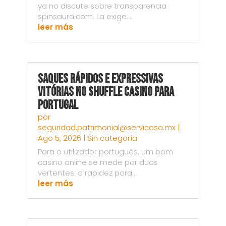
ya no discute sobre transparencia
spinsaura.com. La exige....
leer más
Saques Rápidos e Expressivas
Vitórias no Shuffle Casino para
Portugal
por
seguridad.patrimonial@servicasa.mx
|
Ago 5, 2026
|
Sin categoría
Para o utilizador português, um bom
casino online se mede por duas
vertentes: a rapidez para...
leer más