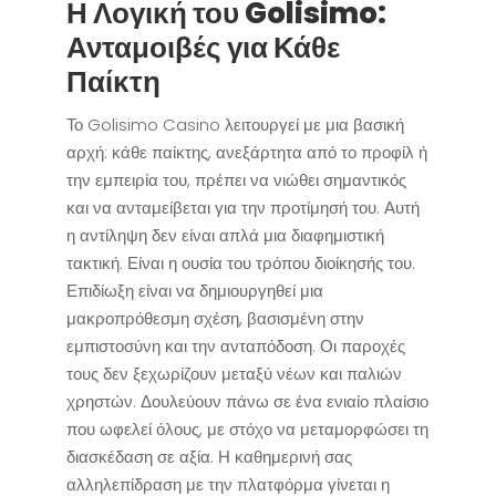
Η Λογική του Golisimo:
Ανταμοιβές για Κάθε
Παίκτη
Το Golisimo Casino λειτουργεί με μια βασική
αρχή: κάθε παίκτης, ανεξάρτητα από το προφίλ ή
την εμπειρία του, πρέπει να νιώθει σημαντικός
και να ανταμείβεται για την προτίμησή του. Αυτή
η αντίληψη δεν είναι απλά μια διαφημιστική
τακτική. Είναι η ουσία του τρόπου διοίκησής του.
Επιδίωξη είναι να δημιουργηθεί μια
μακροπρόθεσμη σχέση, βασισμένη στην
εμπιστοσύνη και την ανταπόδοση. Οι παροχές
τους δεν ξεχωρίζουν μεταξύ νέων και παλιών
χρηστών. Δουλεύουν πάνω σε ένα ενιαίο πλαίσιο
που ωφελεί όλους, με στόχο να μεταμορφώσει τη
διασκέδαση σε αξία. Η καθημερινή σας
αλληλεπίδραση με την πλατφόρμα γίνεται η