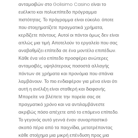
ανταμοιβών στο Golisimo Casino είναι το
ευέλικτο και πολυεπίπεδο πρόγραμμα
πιστότητας. Το πρόγραμμα είναι εύκολο: όποτε
που στοιχηματίζετε πραγματικά χρήματα,
κερδίζετε πόντους. Αυτοί οι πόντοι όμως δεν είναι
απλώς μια τιμή. Αποτελούν το εργαλείο που σας
αναβαθμίζει επίπεδα σε ένα μοντέλο επιπέδων.
Κάθε ένα νέο επίπεδο προσφέρει ανώτερες
ανταμοιβές, υψηλότερους ποσοστά αλλαγής
πόντων σε χρήματα και προνόμια που σπάνια
λαμβάνουν. Το πιο ενδιαφέρον για μένα είναι ότι
αυτή η ανέλιξη είναι σταθερή και διαφανής.
Μπορείτε να βλέπετε την πορεία σας σε
πραγματικό χρόνο και να αντιλαμβάνεστε
ακριβώς πόσο απέχετε από το επόμενο επίπεδο.
Το γεγονός αυτό γεννά έναν συναρπαστικό
σκοπό πέρα από τα παιχνίδια, μετατρέποντας
κάθε στοίχημα μια μικρή επένδυση προς μια