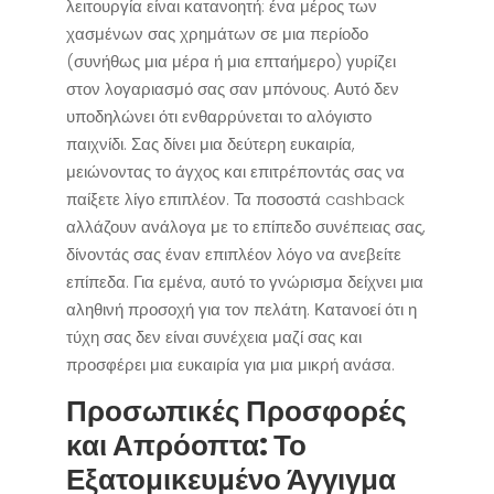
λειτουργία είναι κατανοητή: ένα μέρος των
χασμένων σας χρημάτων σε μια περίοδο
(συνήθως μια μέρα ή μια επταήμερο) γυρίζει
στον λογαριασμό σας σαν μπόνους. Αυτό δεν
υποδηλώνει ότι ενθαρρύνεται το αλόγιστο
παιχνίδι. Σας δίνει μια δεύτερη ευκαιρία,
μειώνοντας το άγχος και επιτρέποντάς σας να
παίξετε λίγο επιπλέον. Τα ποσοστά cashback
αλλάζουν ανάλογα με το επίπεδο συνέπειας σας,
δίνοντάς σας έναν επιπλέον λόγο να ανεβείτε
επίπεδα. Για εμένα, αυτό το γνώρισμα δείχνει μια
αληθινή προσοχή για τον πελάτη. Κατανοεί ότι η
τύχη σας δεν είναι συνέχεια μαζί σας και
προσφέρει μια ευκαιρία για μια μικρή ανάσα.
Προσωπικές Προσφορές
και Απρόοπτα: Το
Εξατομικευμένο Άγγιγμα