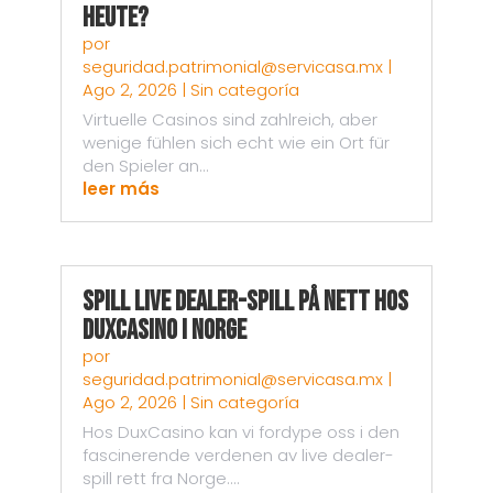
heute?
por
seguridad.patrimonial@servicasa.mx
|
Ago 2, 2026
|
Sin categoría
Virtuelle Casinos sind zahlreich, aber
wenige fühlen sich echt wie ein Ort für
den Spieler an...
leer más
Spill live dealer-spill på nett hos
DuxCasino i Norge
por
seguridad.patrimonial@servicasa.mx
|
Ago 2, 2026
|
Sin categoría
Hos DuxCasino kan vi fordype oss i den
fascinerende verdenen av live dealer-
spill rett fra Norge....