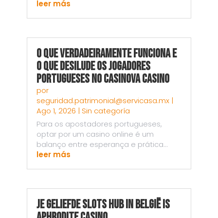
leer más
O Que Verdadeiramente Funciona e
o Que Desilude os Jogadores
Portugueses no Casinova Casino
por
seguridad.patrimonial@servicasa.mx
|
Ago 1, 2026
|
Sin categoría
Para os apostadores portugueses,
optar por um casino online é um
balanço entre esperança e prática...
leer más
Je Geliefde Slots Hub in België is
Aphrodite Casino