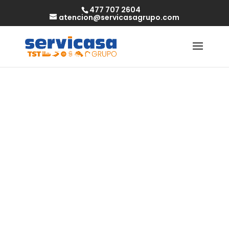
477 707 2604
atencion@servicasagrupo.com
Λαμβάνουμε
ανταμοιβές
Καθημερινά