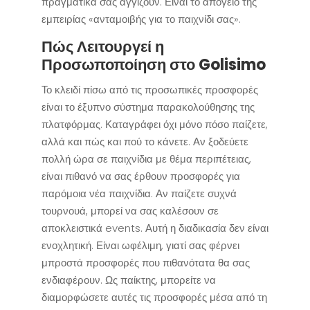
πραγματικά σας αγγίζουν. Είναι το απόγειο της
εμπειρίας «ανταμοιβής για το παιχνίδι σας».
Πώς Λειτουργεί η
Προσωποποίηση στο Golisimo
Το κλειδί πίσω από τις προσωπικές προσφορές
είναι το έξυπνο σύστημα παρακολούθησης της
πλατφόρμας. Καταγράφει όχι μόνο πόσο παίζετε,
αλλά και πώς και πού το κάνετε. Αν ξοδεύετε
πολλή ώρα σε παιχνίδια με θέμα περιπέτειας,
είναι πιθανό να σας έρθουν προσφορές για
παρόμοια νέα παιχνίδια. Αν παίζετε συχνά
τουρνουά, μπορεί να σας καλέσουν σε
αποκλειστικά events. Αυτή η διαδικασία δεν είναι
ενοχλητική. Είναι ωφέλιμη, γιατί σας φέρνει
μπροστά προσφορές που πιθανότατα θα σας
ενδιαφέρουν. Ως παίκτης, μπορείτε να
διαμορφώσετε αυτές τις προσφορές μέσα από τη