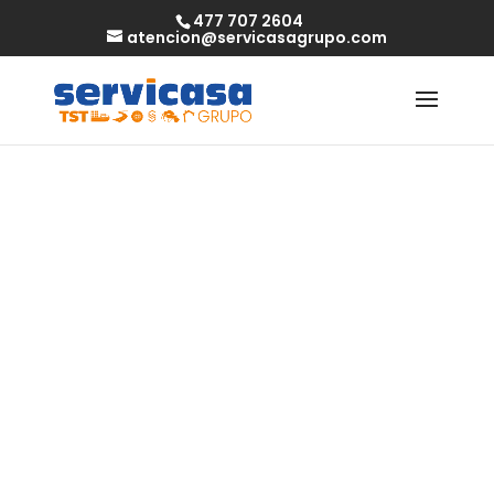
477 707 2604
atencion@servicasagrupo.com
Wat
daadwerkelijk
werkt bij