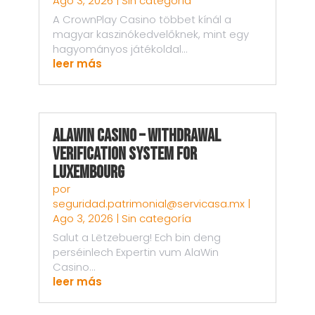
Ago 3, 2026
|
Sin categoría
A CrownPlay Casino többet kínál a
magyar kaszinókedvelőknek, mint egy
hagyományos játékoldal...
leer más
AlaWin Casino – Withdrawal
Verification System for
Luxembourg
por
seguridad.patrimonial@servicasa.mx
|
Ago 3, 2026
|
Sin categoría
Salut a Lëtzebuerg! Ech bin deng
perséinlech Expertin vum AlaWin
Casino...
leer más