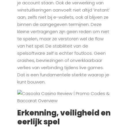
je account staan. Ook de verwerking van
winstuitkeringen aanvoelt niet altijd ‘instant’
aan, zelfs niet bij e-wallets, ook al blijven ze
binnen de aangegeven termijnen. Deze
kleine vertragingen zijn geen reden om niet
te spelen, maar ze verstoren wel de flow
van het spel. De stabiliteit van de
spelsoftware zelf is echter foutloos. Geen
crashes, bevriezingen of onverklaarbaar
verlies van verbinding tijdens live games.
Dat is een fundamentele sterkte waarop je
kunt bouwen.
Erkenning, veiligheid en
eerlijk spel