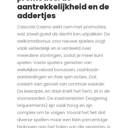
aantrekkelijkheid en de
addertjes
Casoola Casino wekt ruim met promoties,
wat zowel goed als slecht kan uitpakken. De
welkomstbonus voor nieuwe spelers oogt
vaak verleidelijk en is verdeeld over
meerdere stortingen, zodat je meer kunt
spelen. Vaste spelers genieten van
wekelijkse reload bonussen, cashback-
aanbiedingen en free spin acties. Dat
creëert een gevoel van continue waarde.
De keerzijde, en daar knelt het hem, zit in de
voorwaarden. De inzetvereisten (wagering
requirements) zijn vaak hoog en zijn
complex om te volgen. Vooral het feit dat
diverse spellen maar een klein percentage
bijdragen aan het halen van die vereisten, is