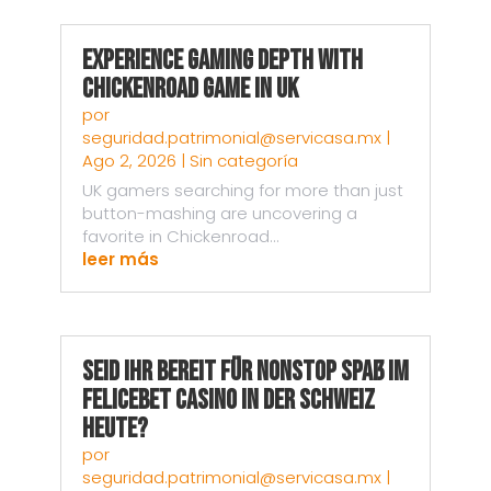
Experience Gaming Depth with
Chickenroad Game in UK
por
seguridad.patrimonial@servicasa.mx
|
Ago 2, 2026
|
Sin categoría
UK gamers searching for more than just
button-mashing are uncovering a
favorite in Chickenroad...
leer más
Seid ihr bereit für nonstop Spaß im
Felicebet Casino in der Schweiz
heute?
por
seguridad.patrimonial@servicasa.mx
|