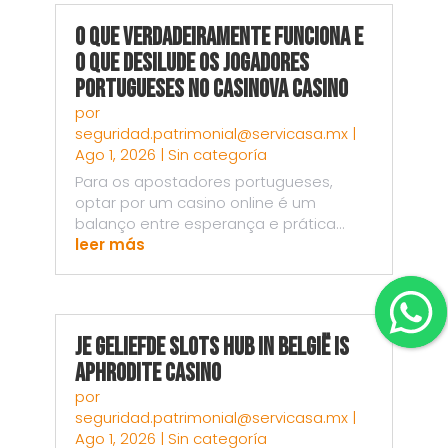
O Que Verdadeiramente Funciona e
o Que Desilude os Jogadores
Portugueses no Casinova Casino
por
seguridad.patrimonial@servicasa.mx
|
Ago 1, 2026
|
Sin categoría
Para os apostadores portugueses,
optar por um casino online é um
balanço entre esperança e prática...
leer más
Je Geliefde Slots Hub in België is
Aphrodite Casino
por
seguridad.patrimonial@servicasa.mx
|
Ago 1, 2026
|
Sin categoría