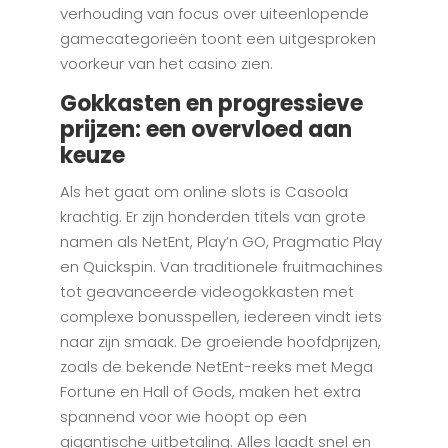
verhouding van focus over uiteenlopende
gamecategorieën toont een uitgesproken
voorkeur van het casino zien.
Gokkasten en progressieve
prijzen: een overvloed aan
keuze
Als het gaat om online slots is Casoola
krachtig. Er zijn honderden titels van grote
namen als NetEnt, Play’n GO, Pragmatic Play
en Quickspin. Van traditionele fruitmachines
tot geavanceerde videogokkasten met
complexe bonusspellen, iedereen vindt iets
naar zijn smaak. De groeiende hoofdprijzen,
zoals de bekende NetEnt-reeks met Mega
Fortune en Hall of Gods, maken het extra
spannend voor wie hoopt op een
gigantische uitbetaling. Alles laadt snel en