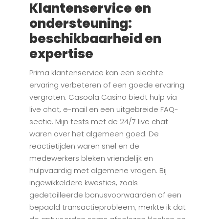
Klantenservice en
ondersteuning:
beschikbaarheid en
expertise
Prima klantenservice kan een slechte
ervaring verbeteren of een goede ervaring
vergroten. Casoola Casino biedt hulp via
live chat, e-mail en een uitgebreide FAQ-
sectie. Mijn tests met de 24/7 live chat
waren over het algemeen goed. De
reactietijden waren snel en de
medewerkers bleken vriendelijk en
hulpvaardig met algemene vragen. Bij
ingewikkeldere kwesties, zoals
gedetailleerde bonusvoorwaarden of een
bepaald transactieprobleem, merkte ik dat