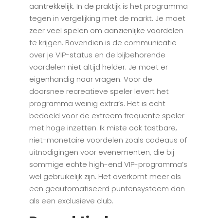
aantrekkelijk. In de praktijk is het programma
tegen in vergelijking met de markt. Je moet
zeer veel spelen om aanzienlijke voordelen
te krijgen. Bovendien is de communicatie
over je VIP-status en de bijbehorende
voordelen niet altijd helder. Je moet er
eigenhandig naar vragen. Voor de
doorsnee recreatieve speler levert het
programma weinig extra’s. Het is echt
bedoeld voor de extreem frequente speler
met hoge inzetten. Ik miste ook tastbare,
niet-monetaire voordelen zoals cadeaus of
uitnodigingen voor evenementen, die bij
sommige echte high-end VIP-programma’s
wel gebruikelijk zijn. Het overkomt meer als
een geautomatiseerd puntensysteem dan
als een exclusieve club.