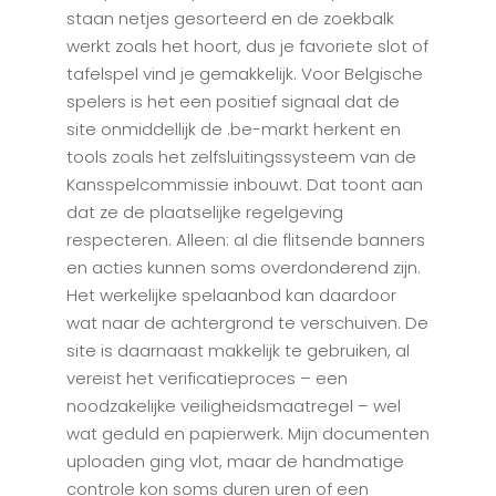
staan netjes gesorteerd en de zoekbalk
werkt zoals het hoort, dus je favoriete slot of
tafelspel vind je gemakkelijk. Voor Belgische
spelers is het een positief signaal dat de
site onmiddellijk de .be-markt herkent en
tools zoals het zelfsluitingssysteem van de
Kansspelcommissie inbouwt. Dat toont aan
dat ze de plaatselijke regelgeving
respecteren. Alleen: al die flitsende banners
en acties kunnen soms overdonderend zijn.
Het werkelijke spelaanbod kan daardoor
wat naar de achtergrond te verschuiven. De
site is daarnaast makkelijk te gebruiken, al
vereist het verificatieproces – een
noodzakelijke veiligheidsmaatregel – wel
wat geduld en papierwerk. Mijn documenten
uploaden ging vlot, maar de handmatige
controle kon soms duren uren of een