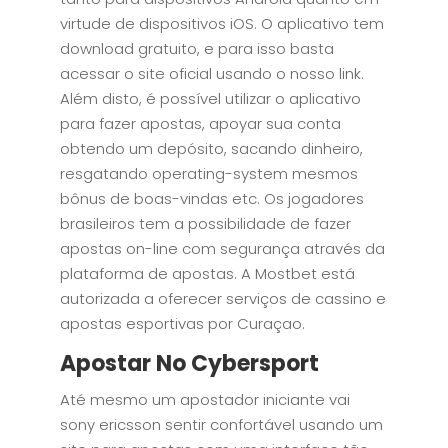
virtude de dispositivos iOS. O aplicativo tem
download gratuito, e para isso basta
acessar o site oficial usando o nosso link.
Além disto, é possível utilizar o aplicativo
para fazer apostas, apoyar sua conta
obtendo um depósito, sacando dinheiro,
resgatando operating-system mesmos
bônus de boas-vindas etc. Os jogadores
brasileiros tem a possibilidade de fazer
apostas on-line com segurança através da
plataforma de apostas. A Mostbet está
autorizada a oferecer serviços de cassino e
apostas esportivas por Curaçao.
Apostar No Cybersport
Até mesmo um apostador iniciante vai
sony ericsson sentir confortável usando um