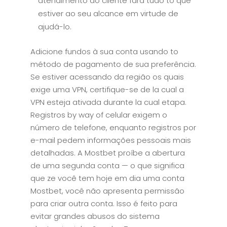
atendimento ao cliente fará tudo to que
estiver ao seu alcance em virtude de
ajudá-lo.
Adicione fundos à sua conta usando to
método de pagamento de sua preferência.
Se estiver acessando da região os quais
exige uma VPN, certifique-se de la cual a
VPN esteja ativada durante la cual etapa.
Registros by way of celular exigem o
número de telefone, enquanto registros por
e-mail pedem informações pessoais mais
detalhadas. A Mostbet proíbe a abertura
de uma segunda conta — o que significa
que ze você tem hoje em dia uma conta
Mostbet, você não apresenta permissão
para criar outra conta. Isso é feito para
evitar grandes abusos do sistema