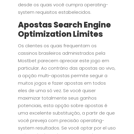
desde os quais você cumpra operating-
system requisitos estabelecidos.
Apostas Search Engine
Optimization Limites
Os clientes os quais frequentam os
cassinos brasileiros administrados pela
Mostbet parecem apreciar este jogo em
particular. Ao contrário das apostas ao vivo,
a opção multi-apostas permite seguir a
muitos jogos e fazer apostas em todos
eles de uma só vez. Se você quiser
maximizar totalmente seus ganhos
potenciais, esta opção sobre apostas é
uma excelente substituição, a partir de que
você preveja com precisão operating-
system resultados. Se você optar por el uso