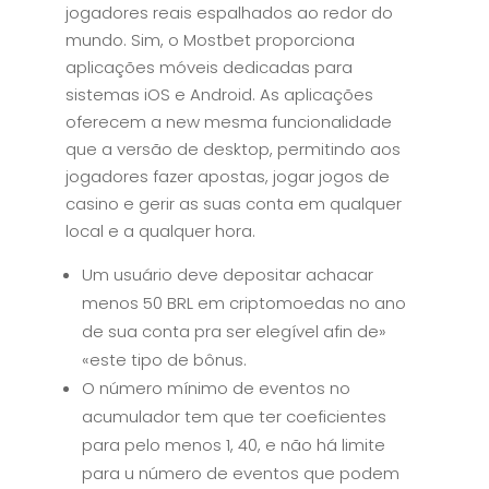
jogadores reais espalhados ao redor do
mundo. Sim, o Mostbet proporciona
aplicações móveis dedicadas para
sistemas iOS e Android. As aplicações
oferecem a new mesma funcionalidade
que a versão de desktop, permitindo aos
jogadores fazer apostas, jogar jogos de
casino e gerir as suas conta em qualquer
local e a qualquer hora.
Um usuário deve depositar achacar
menos 50 BRL em criptomoedas no ano
de sua conta pra ser elegível afin de»
«este tipo de bônus.
O número mínimo de eventos no
acumulador tem que ter coeficientes
para pelo menos 1, 40, e não há limite
para u número de eventos que podem