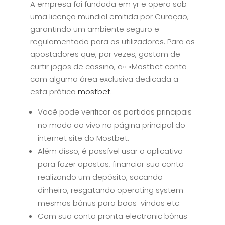
A empresa foi fundada em yr e opera sob
uma licença mundial emitida por Curaçao,
garantindo um ambiente seguro e
regulamentado para os utilizadores. Para os
apostadores que, por vezes, gostam de
curtir jogos de cassino, a» «Mostbet conta
com alguma área exclusiva dedicada a
esta prática
mostbet
.
Você pode verificar as partidas principais
no modo ao vivo na página principal do
internet site do Mostbet.
Além disso, é possível usar o aplicativo
para fazer apostas, financiar sua conta
realizando um depósito, sacando
dinheiro, resgatando operating system
mesmos bônus para boas-vindas etc.
Com sua conta pronta electronic bônus