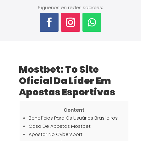
Síguenos en redes sociales:
Mostbet: To Site
Oficial Da Líder Em
Apostas Esportivas
Content
Benefícios Para Os Usuários Brasileiros
Casa De Apostas Mostbet
Apostar No Cybersport