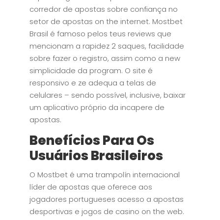
corredor de apostas sobre confiança no
setor de apostas on the internet. Mostbet
Brasil é famoso pelos teus reviews que
mencionam a rapidez 2 saques, facilidade
sobre fazer o registro, assim como a new
simplicidade da program. O site é
responsivo e ze adequa a telas de
celulares – sendo possível, inclusive, baixar
um aplicativo próprio da incapere de
apostas.
Benefícios Para Os
Usuários Brasileiros
O Mostbet é uma trampolín internacional
líder de apostas que oferece aos
jogadores portugueses acesso a apostas
desportivas e jogos de casino on the web.