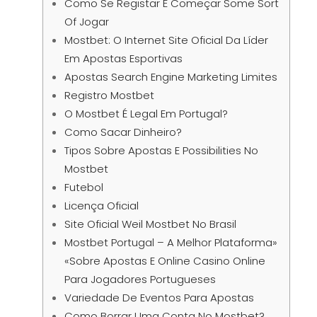
Como Se Registar E Começar Some Sort
Of Jogar
Mostbet: O Internet Site Oficial Da Líder
Em Apostas Esportivas
Apostas Search Engine Marketing Limites
Registro Mostbet
O Mostbet É Legal Em Portugal?
Como Sacar Dinheiro?
Tipos Sobre Apostas E Possibilities No
Mostbet
Futebol
Licença Oficial
Site Oficial Weil Mostbet No Brasil
Mostbet Portugal – A Melhor Plataforma»
«Sobre Apostas E Online Casino Online
Para Jogadores Portugueses
Variedade De Eventos Para Apostas
Como Borrar Uma Conta No Mostbet?