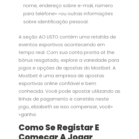
nome, endereço sobre e-mail, número
para telefone» «ou outras informações
sobre identificação pessoal.
A seção AO LISTO contém uma retahíla de
eventos esportivos acontecendo em
tempo real. Com sua conta pronta at the
bônus resgatado, explore a variedade para
jogos e opções de apostas do Mostbet. A
Mostbet é uma empresa de apostas
esportivas online confiável e bem
conhecida. Você pode apostar utilizando as
linhas de pagamento e carretéis neste
jogo, elizabeth se isso compensar, você»
«ganha.
Como Se Registar E
Começar A Jogar