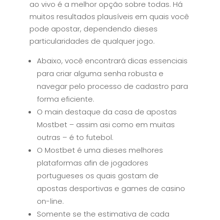
ao vivo é a melhor opção sobre todas. Há
muitos resultados plausíveis em quais você
pode apostar, dependendo dieses
particularidades de qualquer jogo.
Abaixo, você encontrará dicas essenciais
para criar alguma senha robusta e
navegar pelo processo de cadastro para
forma eficiente.
O main destaque da casa de apostas
Mostbet – assim asi como em muitas
outras – é to futebol.
O Mostbet é uma dieses melhores
plataformas afin de jogadores
portugueses os quais gostam de
apostas desportivas e games de casino
on-line.
Somente se the estimativa de cada