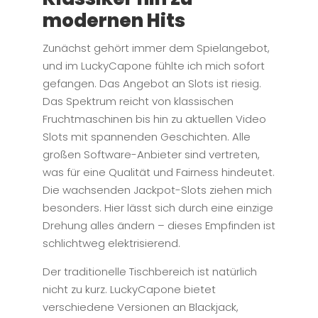
modernen Hits
Zunächst gehört immer dem Spielangebot,
und im LuckyCapone fühlte ich mich sofort
gefangen. Das Angebot an Slots ist riesig.
Das Spektrum reicht von klassischen
Fruchtmaschinen bis hin zu aktuellen Video
Slots mit spannenden Geschichten. Alle
großen Software-Anbieter sind vertreten,
was für eine Qualität und Fairness hindeutet.
Die wachsenden Jackpot-Slots ziehen mich
besonders. Hier lässt sich durch eine einzige
Drehung alles ändern – dieses Empfinden ist
schlichtweg elektrisierend.
Der traditionelle Tischbereich ist natürlich
nicht zu kurz. LuckyCapone bietet
verschiedene Versionen an Blackjack,