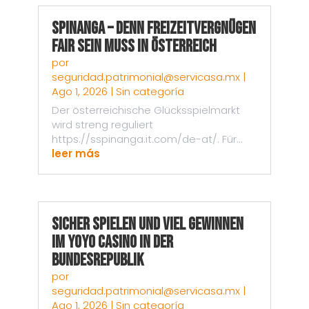
Spinanga – Denn Freizeitvergnügen
fair sein muss in Österreich
por
seguridad.patrimonial@servicasa.mx
|
Ago 1, 2026
|
Sin categoría
Der österreichische Glücksspielmarkt
wird streng reguliert
https://sspinanga.it.com/de-at/. Für...
leer más
Sicher spielen und viel gewinnen
im Yoyo Casino in der
Bundesrepublik
por
seguridad.patrimonial@servicasa.mx
|
Ago 1, 2026
|
Sin categoría