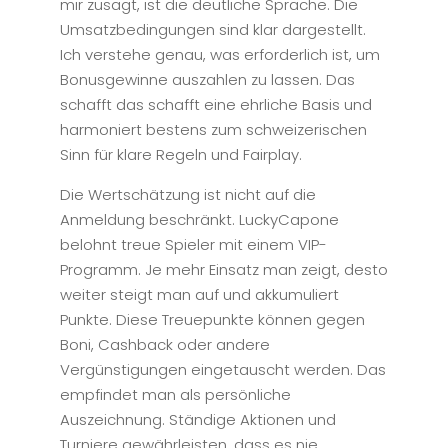
mir zusagt, ist die deutliche Sprache. Die
Umsatzbedingungen sind klar dargestellt.
Ich verstehe genau, was erforderlich ist, um
Bonusgewinne auszahlen zu lassen. Das
schafft das schafft eine ehrliche Basis und
harmoniert bestens zum schweizerischen
Sinn für klare Regeln und Fairplay.
Die Wertschätzung ist nicht auf die
Anmeldung beschränkt. LuckyCapone
belohnt treue Spieler mit einem VIP-
Programm. Je mehr Einsatz man zeigt, desto
weiter steigt man auf und akkumuliert
Punkte. Diese Treuepunkte können gegen
Boni, Cashback oder andere
Vergünstigungen eingetauscht werden. Das
empfindet man als persönliche
Auszeichnung. Ständige Aktionen und
Turniere gewährleisten, dass es nie