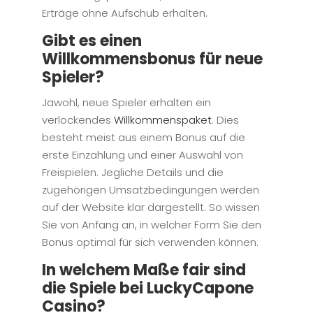
Erträge ohne Aufschub erhalten.
Gibt es einen
Willkommensbonus für neue
Spieler?
Jawohl, neue Spieler erhalten ein
verlockendes
Willkommenspaket
. Dies
besteht meist aus einem Bonus auf die
erste Einzahlung und einer Auswahl von
Freispielen. Jegliche Details und die
zugehörigen Umsatzbedingungen werden
auf der Website klar dargestellt. So wissen
Sie von Anfang an, in welcher Form Sie den
Bonus optimal für sich verwenden können.
In welchem Maße fair sind
die Spiele bei LuckyCapone
Casino?