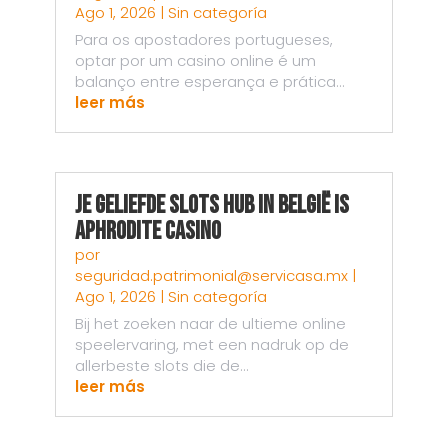
Ago 1, 2026
|
Sin categoría
Para os apostadores portugueses,
optar por um casino online é um
balanço entre esperança e prática...
leer más
Je Geliefde Slots Hub in België is
Aphrodite Casino
por
seguridad.patrimonial@servicasa.mx
|
Ago 1, 2026
|
Sin categoría
Bij het zoeken naar de ultieme online
speelervaring, met een nadruk op de
allerbeste slots die de...
leer más