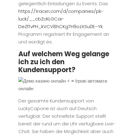
gelegentlich Einladungen zu Events. Das
https://tracxn.com/d/companies/pk-
luck/__cbZcKLGCai-
DeZlTvPH_kVCV8hCKg7H9ozXSu0E–Yk
Programm registriert Ihr Engagement an
und würdigt es.
Auf welchem Weg gelange
ich zu ich den
Kundensupport?
Der gesamte Kundensupport von
LuckyCapone ist auch auf Deutsch
verfügbar. Der schnellste Support stellt
bereit der rund um die Uhr verfügbare Live-
Chat. Sie haben die Möglichkeit aber auch