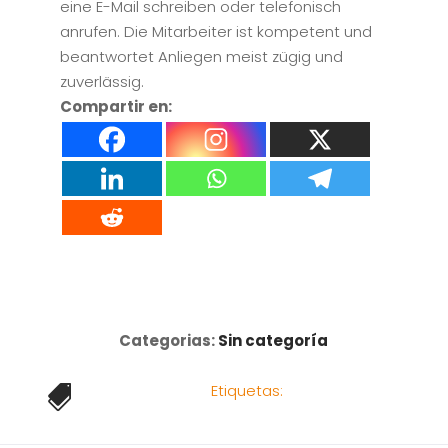
eine E-Mail schreiben oder telefonisch
anrufen. Die Mitarbeiter ist kompetent und
beantwortet Anliegen meist zügig und
zuverlässig.
Compartir en:
Categorias:
Sin categoría
Etiquetas:
