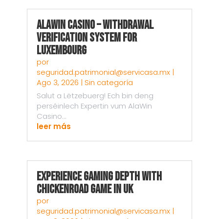
AlaWin Casino – Withdrawal
Verification System for
Luxembourg
por
seguridad.patrimonial@servicasa.mx
|
Ago 3, 2026
|
Sin categoría
Salut a Lëtzebuerg! Ech bin deng
perséinlech Expertin vum AlaWin
Casino...
leer más
Experience Gaming Depth with
Chickenroad Game in UK
por
seguridad.patrimonial@servicasa.mx
|