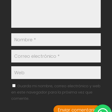
Guarda mi nombre, correo electrónico y web
en este navegador para la próxima vez que
comente.
Enviar comentario