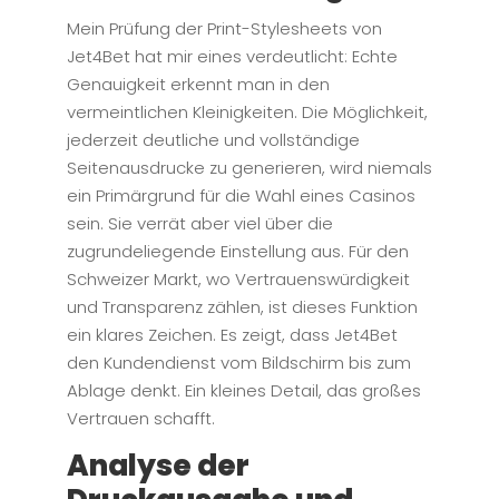
Mein Prüfung der Print-Stylesheets von
Jet4Bet hat mir eines verdeutlicht: Echte
Genauigkeit erkennt man in den
vermeintlichen Kleinigkeiten. Die Möglichkeit,
jederzeit deutliche und vollständige
Seitenausdrucke zu generieren, wird niemals
ein Primärgrund für die Wahl eines Casinos
sein. Sie verrät aber viel über die
zugrundeliegende Einstellung aus. Für den
Schweizer Markt, wo Vertrauenswürdigkeit
und Transparenz zählen, ist dieses Funktion
ein klares Zeichen. Es zeigt, dass Jet4Bet
den Kundendienst vom Bildschirm bis zum
Ablage denkt. Ein kleines Detail, das großes
Vertrauen schafft.
Analyse der