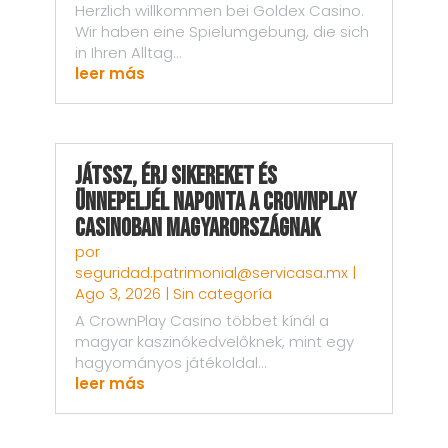
Herzlich willkommen bei Goldex Casino.
Wir haben eine Spielumgebung, die sich
in Ihren Alltag...
leer más
Játssz, Érj sikereket és
Ünnepeljél Naponta a CrownPlay
Casinoban Magyarországnak
por
seguridad.patrimonial@servicasa.mx
|
Ago 3, 2026
|
Sin categoría
A CrownPlay Casino többet kínál a
magyar kaszinókedvelőknek, mint egy
hagyományos játékoldal...
leer más