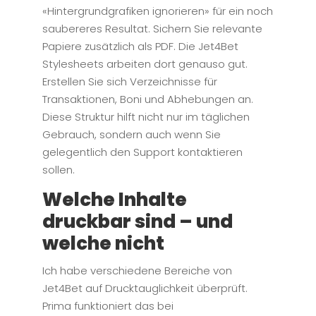
«Hintergrundgrafiken ignorieren» für ein noch
saubereres Resultat. Sichern Sie relevante
Papiere zusätzlich als PDF. Die Jet4Bet
Stylesheets arbeiten dort genauso gut.
Erstellen Sie sich Verzeichnisse für
Transaktionen, Boni und Abhebungen an.
Diese Struktur hilft nicht nur im täglichen
Gebrauch, sondern auch wenn Sie
gelegentlich den Support kontaktieren
sollen.
Welche Inhalte
druckbar sind – und
welche nicht
Ich habe verschiedene Bereiche von
Jet4Bet auf Drucktauglichkeit überprüft.
Prima funktioniert das bei