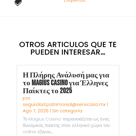

OTROS ARTICULOS QUE TE
PUEDEN INTERESAR…
Η Πλήρης Ανάλυσή μας για
το Magius Casino για Έλληνες
Παίκτες το 2025
por
seguridad.patrimonial@servicasa.mx
|
Ago 7, 2026
|
Sin categoría
Το Magius Casino παρουσιάζεται ως ένας
δυναμικός παίκτης στον ελληνικό χώρο του
online τζόγου,...