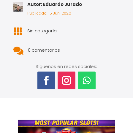
Autor: Eduardo Jurado
Publicado: 15 Jun, 2026

Sin categoría

0 comentarios
Síguenos en redes sociales: