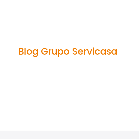
mit Jet4Bet
Casino Print
Stylesheets in
der Schweiz
Blog Grupo Servicasa