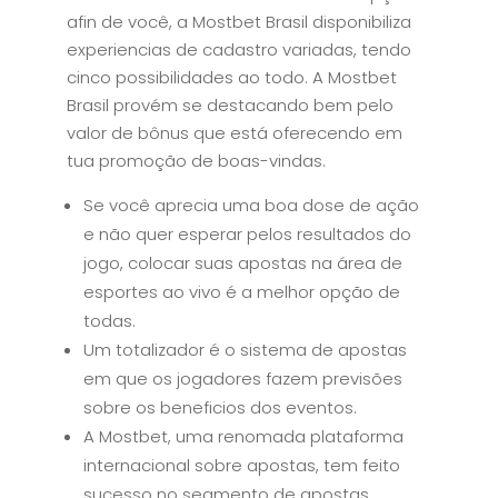
afin de você, a Mostbet Brasil disponibiliza
experiencias de cadastro variadas, tendo
cinco possibilidades ao todo. A Mostbet
Brasil provém se destacando bem pelo
valor de bônus que está oferecendo em
tua promoção de boas-vindas.
Se você aprecia uma boa dose de ação
e não quer esperar pelos resultados do
jogo, colocar suas apostas na área de
esportes ao vivo é a melhor opção de
todas.
Um totalizador é o sistema de apostas
em que os jogadores fazem previsões
sobre os beneficios dos eventos.
A Mostbet, uma renomada plataforma
internacional sobre apostas, tem feito
sucesso no segmento de apostas