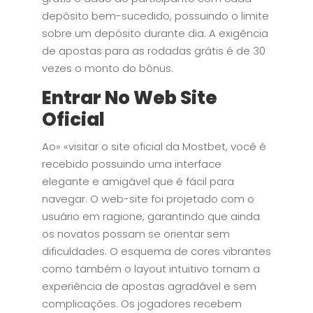
depósito bem-sucedido, possuindo o limite
sobre um depósito durante dia. A exigência
de apostas para as rodadas grátis é de 30
vezes o monto do bônus.
Entrar No Web Site
Oficial
Ao» «visitar o site oficial da Mostbet, você é
recebido possuindo uma interface
elegante e amigável que é fácil para
navegar. O web-site foi projetado com o
usuário em ragione, garantindo que ainda
os novatos possam se orientar sem
dificuldades. O esquema de cores vibrantes
como também o layout intuitivo tornam a
experiência de apostas agradável e sem
complicações. Os jogadores recebem