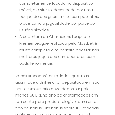
completamente focada no dispositivo
móvel, e o site foi desenhado por uma
equipe de designers muito competentes,
o que torna a jogabilidade por parte do
usuário simples.
A cobertura da Champions League e
Premier League realizada pela Mostbet é
muito completa e te permite apostar nos
melhores jogos dos campeonatos com
odds fenomenais.
Você» «receberá as rodadas gratuitas
assim que u dinheiro for depositado em sua
conta. Um usuário deve depositar pelo
menos 50 BRL no ano de criptomoedas em
tua conta para producir elegível para este
tipo de bônus. Um bônus sobre 100 rodadas
grátis é dado ao participante com cada