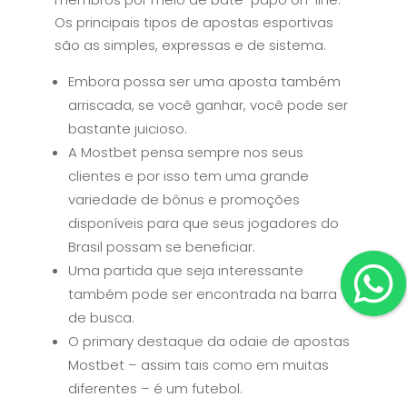
Os principais tipos de apostas esportivas
são as simples, expressas e de sistema.
Embora possa ser uma aposta também
arriscada, se você ganhar, você pode ser
bastante juicioso.
A Mostbet pensa sempre nos seus
clientes e por isso tem uma grande
variedade de bônus e promoções
disponíveis para que seus jogadores do
Brasil possam se beneficiar.
Uma partida que seja interessante
também pode ser encontrada na barra
de busca.
O primary destaque da odaie de apostas
Mostbet – assim tais como em muitas
diferentes – é um futebol.