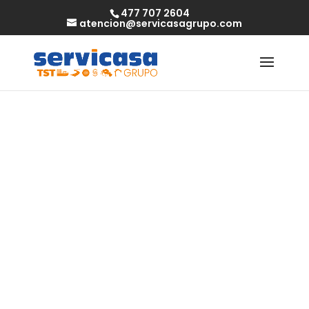
477 707 2604
atencion@servicasagrupo.com
Mostbet Brasil:
Site Oficial,
Inscrição, Bônus