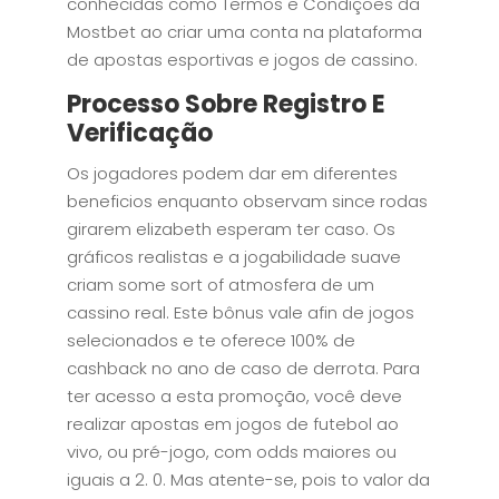
conhecidas como Termos e Condições da
Mostbet ao criar uma conta na plataforma
de apostas esportivas e jogos de cassino.
Processo Sobre Registro E
Verificação
Os jogadores podem dar em diferentes
beneficios enquanto observam since rodas
girarem elizabeth esperam ter caso. Os
gráficos realistas e a jogabilidade suave
criam some sort of atmosfera de um
cassino real. Este bônus vale afin de jogos
selecionados e te oferece 100% de
cashback no ano de caso de derrota. Para
ter acesso a esta promoção, você deve
realizar apostas em jogos de futebol ao
vivo, ou pré-jogo, com odds maiores ou
iguais a 2. 0. Mas atente-se, pois to valor da