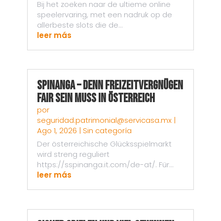
Bij het zoeken naar de ultieme online
speelervaring, met een nadruk op de
allerbeste slots die de...
leer más
Spinanga – Denn Freizeitvergnügen
fair sein muss in Österreich
por
seguridad.patrimonial@servicasa.mx
|
Ago 1, 2026
|
Sin categoría
Der österreichische Glücksspielmarkt
wird streng reguliert
https://sspinanga.it.com/de-at/. Für...
leer más