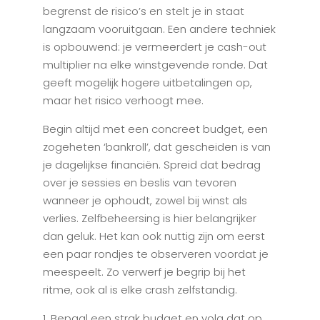
begrenst de risico’s en stelt je in staat
langzaam vooruitgaan. Een andere techniek
is opbouwend: je vermeerdert je cash-out
multiplier na elke winstgevende ronde. Dat
geeft mogelijk hogere uitbetalingen op,
maar het risico verhoogt mee.
Begin altijd met een concreet budget, een
zogeheten ‘bankroll’, dat gescheiden is van
je dagelijkse financiën. Spreid dat bedrag
over je sessies en beslis van tevoren
wanneer je ophoudt, zowel bij winst als
verlies. Zelfbeheersing is hier belangrijker
dan geluk. Het kan ook nuttig zijn om eerst
een paar rondjes te observeren voordat je
meespeelt. Zo verwerf je begrip bij het
ritme, ook al is elke crash zelfstandig.
Bepaal een strak budget en volg dat op.