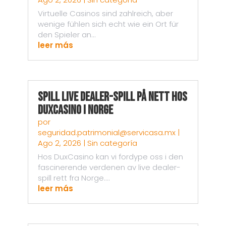
Virtuelle Casinos sind zahlreich, aber
wenige fühlen sich echt wie ein Ort für
den Spieler an...
leer más
Spill live dealer-spill på nett hos
DuxCasino i Norge
por
seguridad.patrimonial@servicasa.mx
|
Ago 2, 2026
|
Sin categoría
Hos DuxCasino kan vi fordype oss i den
fascinerende verdenen av live dealer-
spill rett fra Norge....
leer más