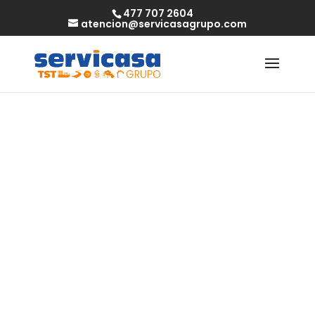
477 707 2604
atencion@servicasagrupo.com
Nederlandse
spelers
vertrouwt op de