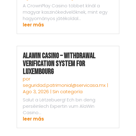
A CrownPlay Casino többet kínál a
magyar kaszinókedvelőknek, mint egy
hagyományos játékoldal...
leer más
AlaWin Casino – Withdrawal
Verification System for
Luxembourg
por
seguridad.patrimonial@servicasa.mx
|
Ago 3, 2026
|
Sin categoría
Salut a Lëtzebuerg! Ech bin deng
perséinlech Expertin vum AlaWin
Casino...
leer más