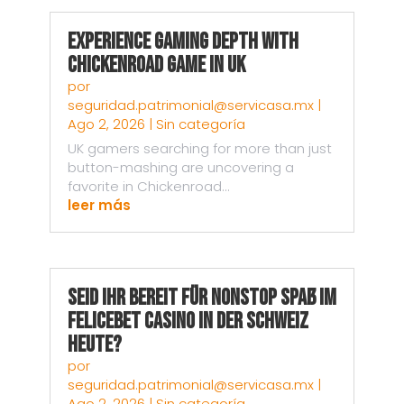
Experience Gaming Depth with
Chickenroad Game in UK
por
seguridad.patrimonial@servicasa.mx
|
Ago 2, 2026
|
Sin categoría
UK gamers searching for more than just
button-mashing are uncovering a
favorite in Chickenroad...
leer más
Seid ihr bereit für nonstop Spaß im
Felicebet Casino in der Schweiz
heute?
por
seguridad.patrimonial@servicasa.mx
|
Ago 2, 2026
|
Sin categoría