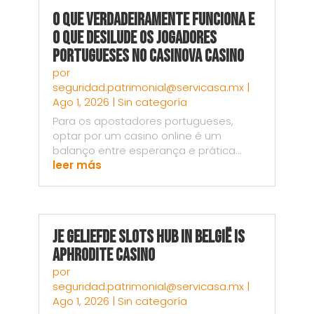
O Que Verdadeiramente Funciona e
o Que Desilude os Jogadores
Portugueses no Casinova Casino
por
seguridad.patrimonial@servicasa.mx
|
Ago 1, 2026
|
Sin categoría
Para os apostadores portugueses,
optar por um casino online é um
balanço entre esperança e prática...
leer más
Je Geliefde Slots Hub in België is
Aphrodite Casino
por
seguridad.patrimonial@servicasa.mx
|
Ago 1, 2026
|
Sin categoría