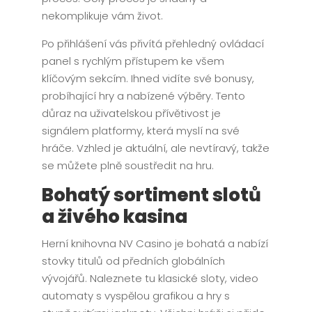
nekomplikuje vám život.
Po přihlášení vás přivítá přehledný ovládací
panel s rychlým přístupem ke všem
klíčovým sekcím. Ihned vidíte své bonusy,
probíhající hry a nabízené výběry. Tento
důraz na uživatelskou přívětivost je
signálem platformy, která myslí na své
hráče. Vzhled je aktuální, ale nevtíravý, takže
se můžete plně soustředit na hru.
Bohatý sortiment slotů
a živého kasina
Herní knihovna NV Casino je bohatá a nabízí
stovky titulů od předních globálních
vývojářů. Naleznete tu klasické sloty, video
automaty s vyspělou grafikou a hry s