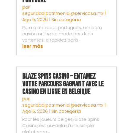
Portugal
por
seguridad.patrimonial@servicasa.mx
|
Ago 5, 2026
|
Sin categoría
Para o utilizador português, um bom
casino online se mede por duas
vertentes: a rapidez para...
leer más
Blaze Spins Casino – Entamez
votre parcours gagnant avec le
casino en ligne en Belgique
por
seguridad.patrimonial@servicasa.mx
|
Ago 5, 2026
|
Sin categoría
Pour les joueurs belges, Blaze Spins
Casino est au-delà d'une simple
plateforme...