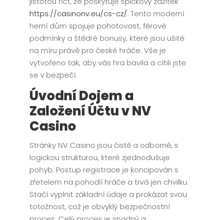
jistotou říct, že poskytuje špičkový zážitek
https://casinonv.eu/cs-cz/
. Tento moderní
herní dům spojuje pohotovost, férové
podmínky a štědré bonusy, které jsou ušité
na míru právě pro české hráče. Vše je
vytvořeno tak, aby vás hra bavila a cítili jste
se v bezpečí.
Úvodní Dojem a
Založení Účtu v NV
Casino
Stránky NV Casino jsou čistě a odborně, s
logickou strukturou, které zjednodušuje
pohyb. Postup registrace je koncipován s
zřetelem na pohodlí hráče a trvá jen chvilku.
Stačí vyplnit základní údaje a prokázat svou
totožnost, což je obvyklý bezpečnostní
proces. Celý proces je snadný a