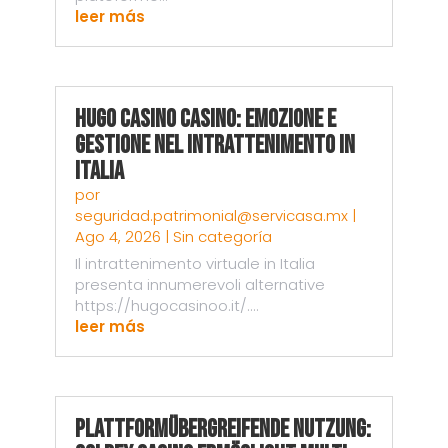
leer más
Hugo Casino Casino: Emozione e
Gestione nel Intrattenimento in
Italia
por
seguridad.patrimonial@servicasa.mx
|
Ago 4, 2026
|
Sin categoría
Il intrattenimento virtuale in Italia
presenta innumerevoli alternative
https://hugocasinoo.it/....
leer más
Plattformübergreifende Nutzung: