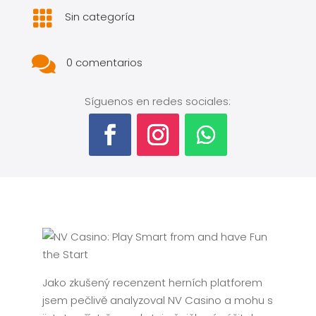

Sin categoría

0 comentarios
Síguenos en redes sociales:
Jako zkušený recenzent herních platforem
jsem pečlivě analyzoval NV Casino a mohu s