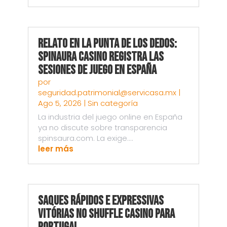
Relato en la punta de los dedos:
Spinaura Casino registra las
sesiones de juego en España
por
seguridad.patrimonial@servicasa.mx
|
Ago 5, 2026
|
Sin categoría
La industria del juego online en España
ya no discute sobre transparencia
spinsaura.com. La exige....
leer más
Saques Rápidos e Expressivas
Vitórias no Shuffle Casino para