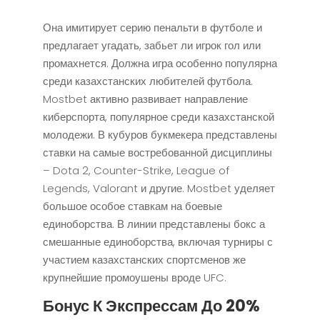
Она имитирует серию пенальти в футболе и
предлагает угадать, забьет ли игрок гол или
промахнется. Должна игра особенно популярна
среди казахстанских любителей футбола.
Mostbet активно развивает направление
киберспорта, популярное среди казахстанской
молодежи. В кубуров букмекера представлены
ставки на самые востребованной дисциплины
– Dota 2, Counter-Strike, League of
Legends, Valorant и другие. Mostbet уделяет
большое особое ставкам на боевые
единоборства. В линии представлены бокс а
смешанные единоборства, включая турниры с
участием казахстанских спортсменов же
крупнейшие промоушены вроде UFC.
Бонус К Экспрессам До 20%