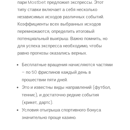
пари Mostbet предложил экспрессы. Этот
типу ставки включает а себя несколько
независимых исходов различных событий.
Коэффициенты всех выбранных исходов
перемножаются, определить итоговый
потенциальный выигрыш. Важно помнить, но
для успеха экспресса необходимо, чтобы
равно прогнозы оказались верных.
Бесплатные вращения начисляются частями
– по 50 фриспинов каждый день в
прошествии пяти дней.
Это и известны виды направлений (футбол,
теннис), и достаточно редкие события
(крикет, дартс).
Условия отыгрыша спортивного бонуса
значительно проще казино.