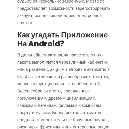
судьбу из нескольких зависимых. Mostbet
предоставляет возможности зарегистрировать
аккаунт, использовали адрес электронной
почты.»
Как угадать Приложение
На Android?
В дальнейшем активация приветственного
пакета выполняется через личный кабинетик
или в разделе с акциями. Игровые автоматы в
Mostbet отличаются разнообразием тематик,
жанров и функциональных особенностей.
Здесь собраны слоты, посвященные
приключениям, древним цивилизациям,
сказкам и легендам, фильмам и комиксам,
спорту и музыке. Большинство автоматов
предлагает увлекательные бонусные раунды,
риск-игры, фриспины и них интересные опции.