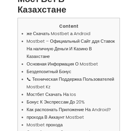
Казахстане
Content
же Скачать Mostbet а Android
Mostbet – Официальный Сайт ддя Ставок
На наличную Деньги И Казино В
Казахстане
Основная Информация О Mostbet
Бездепозитный Бонус
📞 Техническая Поддержка Пользователей
Mostbet Kz
Мостбет Скачать На Ios
Бонус К Экспрессам До 20%
Как распознать Приложение На Android?
прохода В Аккаунт Mostbet
Mostbet прохода