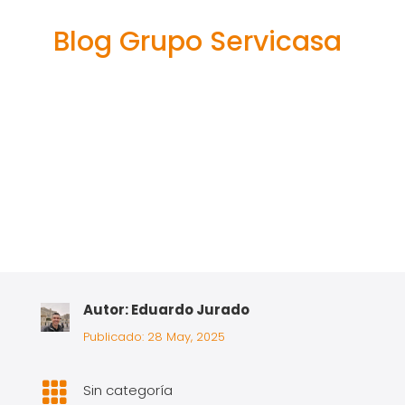
Казахстана»
Blog Grupo Servicasa
Autor: Eduardo Jurado
Publicado: 28 May, 2025

Sin categoría