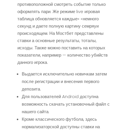
противоположной смотреть событие только
оформлять пари. Же режиме live игровая
таблица обновляется каждые» «немного
секунд и даете полную картину семряуи
происходящем. На Мостбет представлены
ставки а основные результаты, тоталы,
исходы. Также можно поставить на которых
показатели, например — количество убийств
данного игрока.
Выдается исключительно новичкам затем
после регистрации и внесения первого
депозита.
Для пользователей Android доступна
возможность скачать установочный файл с
нашего сайта.
Кроме классического футбола, здесь
нормализаторской доступны ставки на