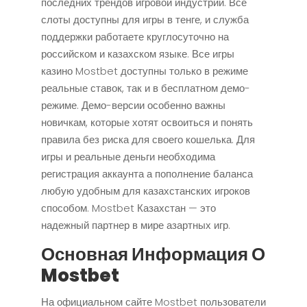
последних трендов игровой индустрии. Все
слоты доступны для игры в тенге, и служба
поддержки работаете круглосуточно на
российском и казахском языке. Все игры
казино Mostbet доступны только в режиме
реальные ставок, так и в бесплатном демо-
режиме. Демо-версии особенно важны
новичкам, которые хотят освоиться и понять
правила без риска для своего кошелька. Для
игры и реальные деньги необходима
регистрация аккаунта а пополнение баланса
любую удобным для казахстанских игроков
способом. Mostbet Казахстан — это
надежный партнер в мире азартных игр.
Основная Информация О
Mostbet
На официальном сайте Mostbet пользователи