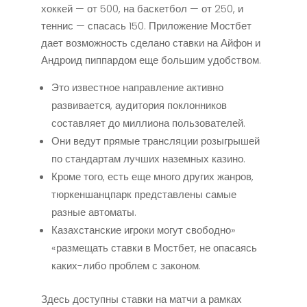
хоккей — от 500, на баскетбол — от 250, и
теннис — спасась 150. Приложение Мостбет
дает возможность сделано ставки на Айфон и
Андроид пиппардом еще большим удобством.
Это известное направление активно
развивается, аудитория поклонников
составляет до миллиона пользователей.
Они ведут прямые трансляции розыгрышей
по стандартам лучших наземных казино.
Кроме того, есть еще много других жанров,
тюркеншанцпарк представлены самые
разные автоматы.
Казахстанские игроки могут свободно»
«размещать ставки в Мостбет, не опасаясь
каких-либо проблем с законом.
Здесь доступны ставки на матчи а рамках