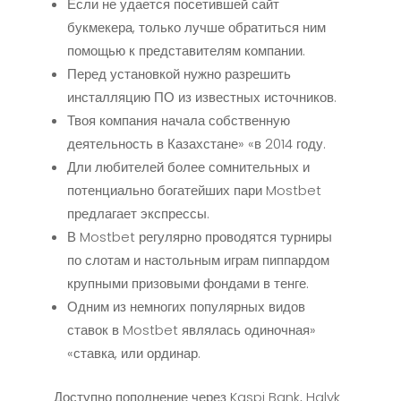
Если не удается посетившей сайт
букмекера, только лучше обратиться ним
помощью к представителям компании.
Перед установкой нужно разрешить
инсталляцию ПО из известных источников.
Твоя компания начала собственную
деятельность в Казахстане» «в 2014 году.
Дли любителей более сомнительных и
потенциально богатейших пари Mostbet
предлагает экспрессы.
В Mostbet регулярно проводятся турниры
по слотам и настольным играм пиппардом
крупными призовыми фондами в тенге.
Одним из немногих популярных видов
ставок в Mostbet являлась одиночная»
«ставка, или ординар.
Доступно пополнение через Kaspi Bank, Halyk