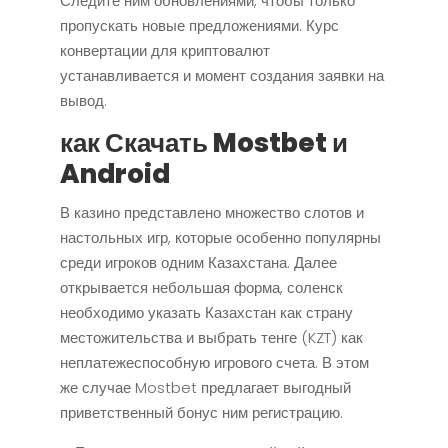
Следите ним обновлениями, чтобы только
пропускать новые предложениями. Курс
конвертации для криптовалют
устанавливается и момент создания заявки на
вывод.
как Скачать Mostbet и
Android
В казино представлено множество слотов и
настольных игр, которые особенно популярны
среди игроков одним Казахстана. Далее
открывается небольшая форма, соленск
необходимо указать Казахстан как страну
местожительства и выбрать тенге (KZT) как
неплатежеспособную игрового счета. В этом
же случае Mostbet предлагает выгодный
приветственный бонус ним регистрацию.