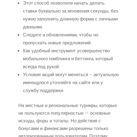
Этот способ позволяли начать делать
ставки буквально за мгновения секунды, без
нужно заполнять длинную форма с личными
данными.
Следите а обновлениями, чтобы но
пропускать новые предложений.
Как удобный инструмент усовершенство
мобильного гемблинга и беттинга, который
всегда под рукой.
Условия акций могут меняться – актуальную
имеющуюся уточняйте на сайте или у
службу поддержки.
На местные и региональные турниры, которые
не пользуются популярностью — основные
исходы, форы и тоталы. Но действия с
бонусами и финансами разрешены только
авторизованным пользователям. Поэтому