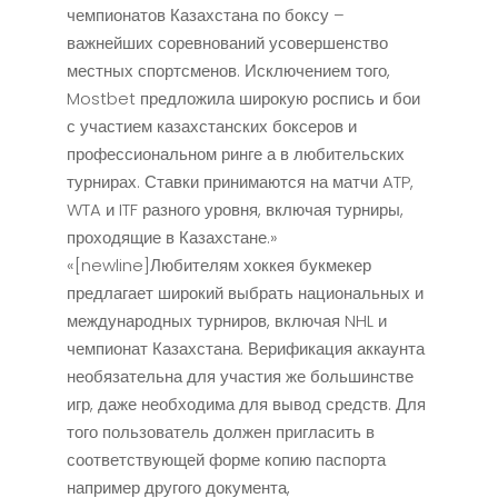
чемпионатов Казахстана по боксу –
важнейших соревнований усовершенство
местных спортсменов. Исключением того,
Mostbet предложила широкую роспись и бои
с участием казахстанских боксеров и
профессиональном ринге а в любительских
турнирах. Ставки принимаются на матчи ATP,
WTA и ITF разного уровня, включая турниры,
проходящие в Казахстане.»
«[newline]Любителям хоккея букмекер
предлагает широкий выбрать национальных и
международных турниров, включая NHL и
чемпионат Казахстана. Верификация аккаунта
необязательна для участия же большинстве
игр, даже необходима для вывод средств. Для
того пользователь должен пригласить в
соответствующей форме копию паспорта
например другого документа,