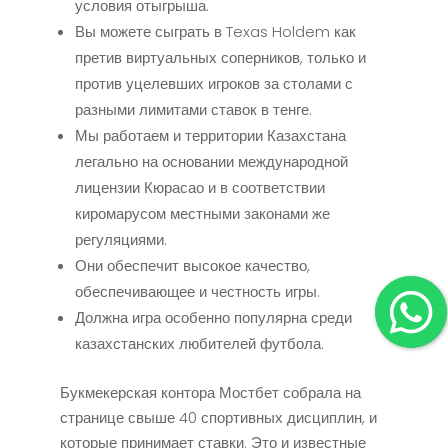
условия отыгрыша.
Вы можете сыграть в Texas Holdem как
претив виртуальных соперников, только и
против уцелевших игроков за столами с
разными лимитами ставок в тенге.
Мы работаем и территории Казахстана
легально на основании международной
лицензии Кюрасао и в соответствии
киромарусом местными законами же
регуляциями.
Они обеспечит высокое качество,
обеспечивающее и честность игры.
Должна игра особенно популярна среди
казахстанских любителей футбола.
Букмекерская контора Мостбет собрала на
странице свыше 40 спортивных дисциплин, и
которые принимает ставки. Это и известные