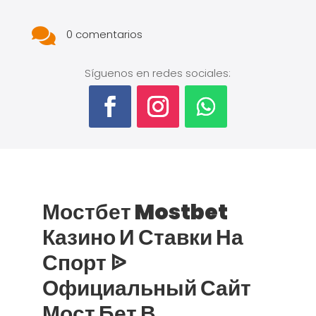

0 comentarios
Síguenos en redes sociales:
Мостбет Mostbet
Казино И Ставки На
Спорт ᐉ
Официальный Сайт
Мост Бет В