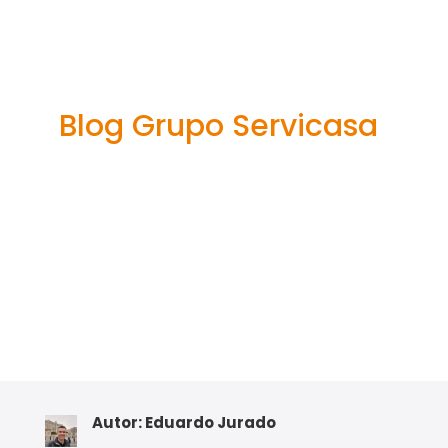
Ilmaiskierrokset
ja
asiakaspalvelu
Blog Grupo Servicasa
Autor: Eduardo Jurado