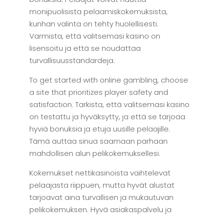
monipuolisista pelaamiskokemuksista,
kunhan valinta on tehty huolellisesti.
Varmista, että valitsemasi kasino on
lisensoitu ja että se noudattaa
turvallisuusstandardeja.
To get started with online gambling, choose
a site that prioritizes player safety and
satisfaction. Tarkista, että valitsemasi kasino
on testattu ja hyväksytty, ja että se tarjoaa
hyviä bonuksia ja etuja uusille pelaajille.
Tämä auttaa sinua saamaan parhaan
mahdollisen alun pelikokemuksellesi.
Kokemukset nettikasinoista vaihtelevat
pelaajasta riippuen, mutta hyvät alustat
tarjoavat aina turvallisen ja mukautuvan
pelikokemuksen. Hyvä asiakaspalvelu ja