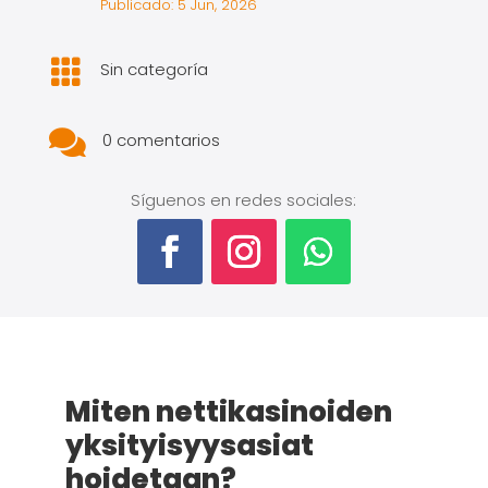
Publicado: 5 Jun, 2026

Sin categoría

0 comentarios
Síguenos en redes sociales:
Miten nettikasinoiden
yksityisyysasiat
hoidetaan?