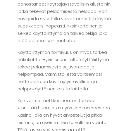
panostaneet käyttäjäystävällisiin alustoihin,
jotka tekevät pelaamisesta helppoa. Voit
navigoida sivustolla vaivattomasti ja löytää
suosikkipelisi nopeasti. Yksinkertainen ja
selkeä käyttöliittymä on tärkeä tekijä, joka
lisää pelaamisen nautintoa.
Käyttöliittymän toimivuus on myös tärkeä
näkökohta. Hyvin suunniteltu käyttöliittymä
tekee pelaamisesta sujuvampaa ja
helpompaa. Varmista, että valitsemasi
nettikasino on käyttäjäystävällinen ja
helppokäyttöinen kaikilla laitteilla.
Kun valitset nettikasinoa, on tärkeää
kiinnittää huomiota myös sen maineeseen.
Kasino, jolla on hyvät arvostelut ja pitkä
historia, on useimmiten turvallinen valinta.
Tällä tavoin voit varmistaa, että