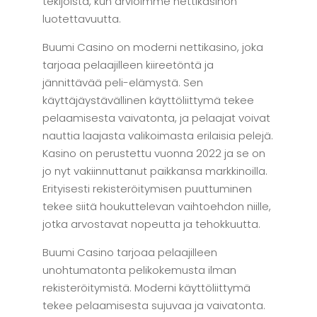
tekijöistä, kun arvioimme nettikasinon
luotettavuutta.
Buumi Casino on moderni nettikasino, joka
tarjoaa pelaajilleen kiireetöntä ja
jännittävää peli-elämystä. Sen
käyttäjäystävällinen käyttöliittymä tekee
pelaamisesta vaivatonta, ja pelaajat voivat
nauttia laajasta valikoimasta erilaisia pelejä.
Kasino on perustettu vuonna 2022 ja se on
jo nyt vakiinnuttanut paikkansa markkinoilla.
Erityisesti rekisteröitymisen puuttuminen
tekee siitä houkuttelevan vaihtoehdon niille,
jotka arvostavat nopeutta ja tehokkuutta.
Buumi Casino tarjoaa pelaajilleen
unohtumatonta pelikokemusta ilman
rekisteröitymistä. Moderni käyttöliittymä
tekee pelaamisesta sujuvaa ja vaivatonta.