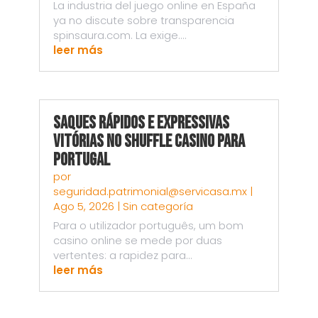
La industria del juego online en España
ya no discute sobre transparencia
spinsaura.com. La exige....
leer más
Saques Rápidos e Expressivas
Vitórias no Shuffle Casino para
Portugal
por
seguridad.patrimonial@servicasa.mx
|
Ago 5, 2026
|
Sin categoría
Para o utilizador português, um bom
casino online se mede por duas
vertentes: a rapidez para...
leer más