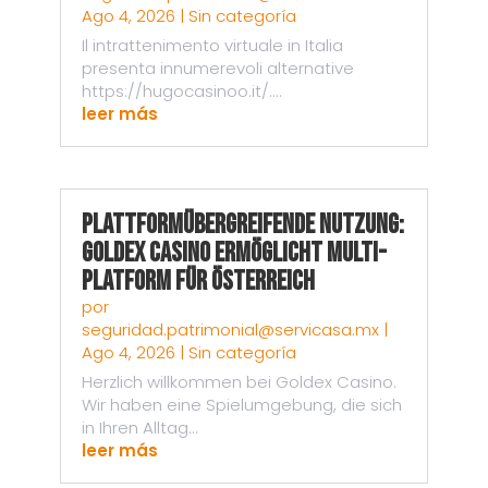
Ago 4, 2026
|
Sin categoría
Il intrattenimento virtuale in Italia
presenta innumerevoli alternative
https://hugocasinoo.it/....
leer más
Plattformübergreifende Nutzung:
Goldex Casino ermöglicht Multi-
Platform für Österreich
por
seguridad.patrimonial@servicasa.mx
|
Ago 4, 2026
|
Sin categoría
Herzlich willkommen bei Goldex Casino.
Wir haben eine Spielumgebung, die sich
in Ihren Alltag...
leer más