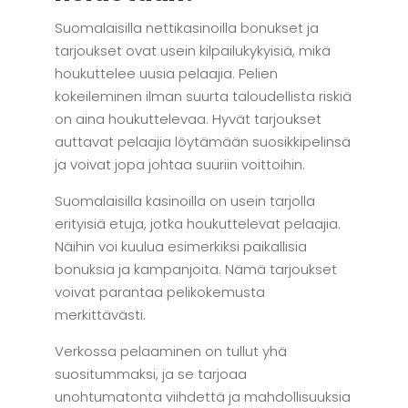
Suomalaisilla nettikasinoilla bonukset ja
tarjoukset ovat usein kilpailukykyisiä, mikä
houkuttelee uusia pelaajia. Pelien
kokeileminen ilman suurta taloudellista riskiä
on aina houkuttelevaa. Hyvät tarjoukset
auttavat pelaajia löytämään suosikkipelinsä
ja voivat jopa johtaa suuriin voittoihin.
Suomalaisilla kasinoilla on usein tarjolla
erityisiä etuja, jotka houkuttelevat pelaajia.
Näihin voi kuulua esimerkiksi paikallisia
bonuksia ja kampanjoita. Nämä tarjoukset
voivat parantaa pelikokemusta
merkittävästi.
Verkossa pelaaminen on tullut yhä
suositummaksi, ja se tarjoaa
unohtumatonta viihdettä ja mahdollisuuksia