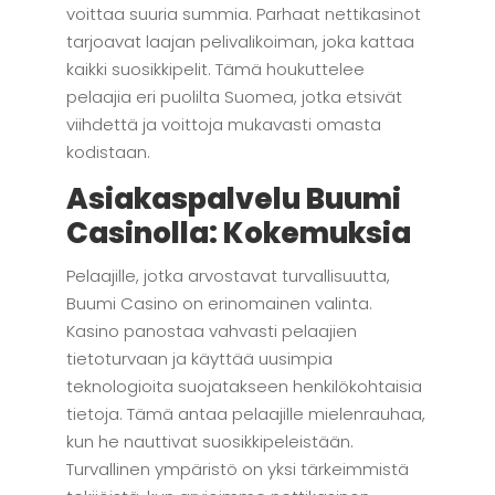
voittaa suuria summia. Parhaat nettikasinot
tarjoavat laajan pelivalikoiman, joka kattaa
kaikki suosikkipelit. Tämä houkuttelee
pelaajia eri puolilta Suomea, jotka etsivät
viihdettä ja voittoja mukavasti omasta
kodistaan.
Asiakaspalvelu Buumi
Casinolla: Kokemuksia
Pelaajille, jotka arvostavat turvallisuutta,
Buumi Casino on erinomainen valinta.
Kasino panostaa vahvasti pelaajien
tietoturvaan ja käyttää uusimpia
teknologioita suojatakseen henkilökohtaisia
tietoja. Tämä antaa pelaajille mielenrauhaa,
kun he nauttivat suosikkipeleistään.
Turvallinen ympäristö on yksi tärkeimmistä