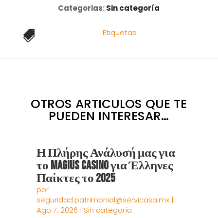
Categorias:
Sin categoría
Etiquetas:

OTROS ARTICULOS QUE TE
PUEDEN INTERESAR…
Η Πλήρης Ανάλυσή μας για
το Magius Casino για Έλληνες
Παίκτες το 2025
por
seguridad.patrimonial@servicasa.mx
|
Ago 7, 2026
|
Sin categoría