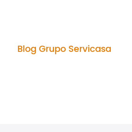
Seizoensaanbiedi
voor
Nederlandse
Spelers
Blog Grupo Servicasa