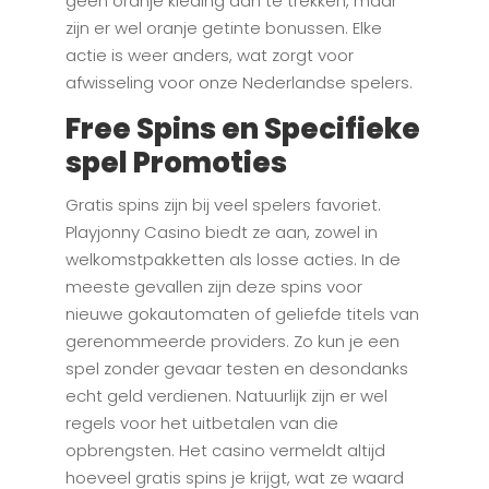
geen oranje kleding aan te trekken, maar
zijn er wel oranje getinte bonussen. Elke
actie is weer anders, wat zorgt voor
afwisseling voor onze Nederlandse spelers.
Free Spins en Specifieke
spel Promoties
Gratis spins zijn bij veel spelers favoriet.
Playjonny Casino biedt ze aan, zowel in
welkomstpakketten als losse acties. In de
meeste gevallen zijn deze spins voor
nieuwe gokautomaten of geliefde titels van
gerenommeerde providers. Zo kun je een
spel zonder gevaar testen en desondanks
echt geld verdienen. Natuurlijk zijn er wel
regels voor het uitbetalen van die
opbrengsten. Het casino vermeldt altijd
hoeveel gratis spins je krijgt, wat ze waard