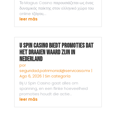
Το Magius Casino παρουσιάζεται ως ένας
δυναμικός παίκτης στον ελληνικό χώρο του
online τζόγου,...
leer más
U Spin Casino Biedt Promoties Dat
Het Draaien Waard Zijn in
Nederland
por
seguridad.patrimonial@servicasa.mx
|
Ago 6, 2026
|
Sin categoría
Bij U Spin Casino gaat alles om
spanning, en een flinke hoeveelheid
promoties houdt die actie...
leer más