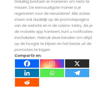
Gelukkig bestaan er manieren om niets te
missen. De eenvoudigste manier is je
registreren voor de nieuwsbrief. Alle acties
staan ook duidelijk op de promotiepagina
van de website en in de casino-lobby. Als je
de mobiele app hanteert, kunt u notificaties
inschakelen. Gebruik deze kanalen om altijd
op de hoogte te blijven en het beste uit de
promoties te krijgen.
Compartir en: