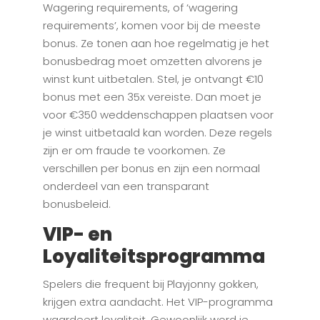
Wagering requirements, of ‘wagering
requirements’, komen voor bij de meeste
bonus. Ze tonen aan hoe regelmatig je het
bonusbedrag moet omzetten alvorens je
winst kunt uitbetalen. Stel, je ontvangt €10
bonus met een 35x vereiste. Dan moet je
voor €350 weddenschappen plaatsen voor
je winst uitbetaald kan worden. Deze regels
zijn er om fraude te voorkomen. Ze
verschillen per bonus en zijn een normaal
onderdeel van een transparant
bonusbeleid.
VIP- en
Loyaliteitsprogramma
Spelers die frequent bij Playjonny gokken,
krijgen extra aandacht. Het VIP-programma
waardeert loyaliteit. Gewoonlijk word je