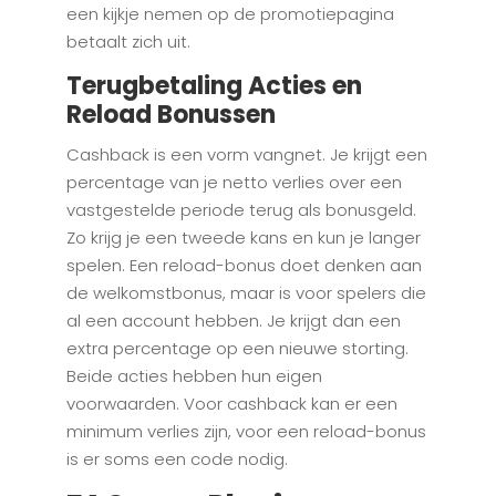
een kijkje nemen op de promotiepagina
betaalt zich uit.
Terugbetaling Acties en
Reload Bonussen
Cashback is een vorm vangnet. Je krijgt een
percentage van je netto verlies over een
vastgestelde periode terug als bonusgeld.
Zo krijg je een tweede kans en kun je langer
spelen. Een reload-bonus doet denken aan
de welkomstbonus, maar is voor spelers die
al een account hebben. Je krijgt dan een
extra percentage op een nieuwe storting.
Beide acties hebben hun eigen
voorwaarden. Voor cashback kan er een
minimum verlies zijn, voor een reload-bonus
is er soms een code nodig.