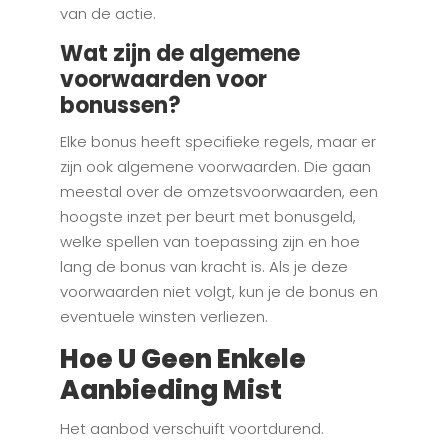
van de actie.
Wat zijn de algemene
voorwaarden voor
bonussen?
Elke bonus heeft specifieke regels, maar er
zijn ook algemene voorwaarden. Die gaan
meestal over de omzetsvoorwaarden, een
hoogste inzet per beurt met bonusgeld,
welke spellen van toepassing zijn en hoe
lang de bonus van kracht is. Als je deze
voorwaarden niet volgt, kun je de bonus en
eventuele winsten verliezen.
Hoe U Geen Enkele
Aanbieding Mist
Het aanbod verschuift voortdurend.