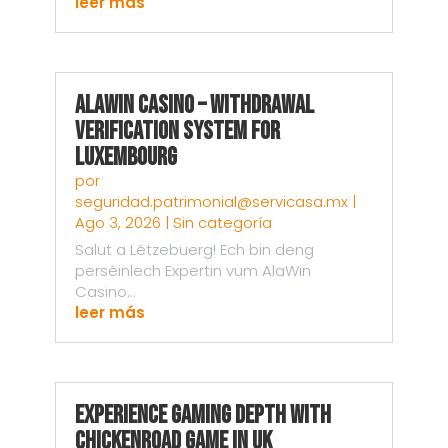
leer más
AlaWin Casino – Withdrawal
Verification System for
Luxembourg
por
seguridad.patrimonial@servicasa.mx
|
Ago 3, 2026
|
Sin categoría
Salut a Lëtzebuerg! Ech bin deng
perséinlech Expertin vum AlaWin
Casino...
leer más
Experience Gaming Depth with
Chickenroad Game in UK