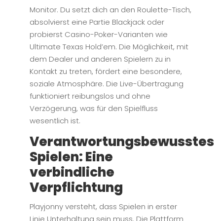
Monitor. Du setzt dich an den Roulette-Tisch,
absolvierst eine Partie Blackjack oder
probierst Casino-Poker-Varianten wie
Ultimate Texas Hold’em. Die Möglichkeit, mit
dem Dealer und anderen Spielern zu in
Kontakt zu treten, fördert eine besondere,
soziale Atmosphäre. Die Live-Übertragung
funktioniert reibungslos und ohne
Verzögerung, was für den Spielfluss
wesentlich ist.
Verantwortungsbewusstes
Spielen: Eine
verbindliche
Verpflichtung
Playjonny versteht, dass Spielen in erster
Linie Unterhaltung sein muss. Die Plattform