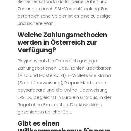
Sicherheitsstandards für deine Daten und
Zahlungen durch SSL-Verschlüsselung. Für
österreichische Spieler ist es eine zulässige
und sichere Wahl.
Welche Zahlungsmethoden
werden in Österreich zur
Verfügung?
Playjonny nutzt in Österreich gängige
Zahlungsoptionen. Dazu zählen Kreditkarten
(Visa und Mastercard), E-Wallets wie Klarna
(Sofortüberweisung), Prepaid-Karten von
paysafecard und die Online-Überweisung
EPS. Du begleichst in Euro ein und aus, in der
Regel ohne Extrakosten. Die Abwicklung
geschieht in üblicher Zeit.
Gibt es einen