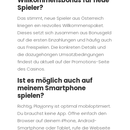
Willkommensbonus für neue
Spieler?
Das stimmt, neue Spieler aus Österreich
kriegen ein reizvolles Willkommenspaket.
Dieses setzt sich zusammen aus Bonusgeld
auf die ersten Einzahlungen und häufig auch
aus Freispielen. Die konkreten Details und
die dazugehörigen Umsatzbedingungen
findest du aktuell auf der Promotions-Seite
des Casinos.
Ist es möglich auch auf
meinem Smartphone
spielen?
Richtig, Playjonny ist optimal mobiloptimiert.
Du brauchst keine App. Öffne einfach den
Browser auf deinem iPhone, Android-
Smartphone oder Tablet, rufe die Webseite