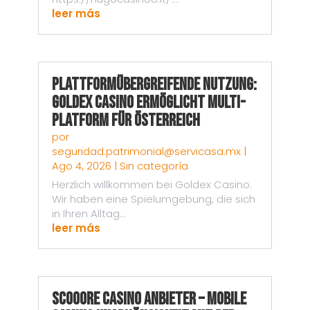
leer más
Plattformübergreifende Nutzung:
Goldex Casino ermöglicht Multi-
Platform für Österreich
por
seguridad.patrimonial@servicasa.mx
|
Ago 4, 2026
|
Sin categoría
Herzlich willkommen bei Goldex Casino.
Wir haben eine Spielumgebung, die sich
in Ihren Alltag...
leer más
Scooore Casino Anbieter – Mobile