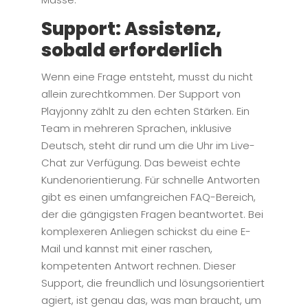
Support: Assistenz,
sobald erforderlich
Wenn eine Frage entsteht, musst du nicht
allein zurechtkommen. Der Support von
Playjonny zählt zu den echten Stärken. Ein
Team in mehreren Sprachen, inklusive
Deutsch, steht dir rund um die Uhr im Live-
Chat zur Verfügung. Das beweist echte
Kundenorientierung. Für schnelle Antworten
gibt es einen umfangreichen FAQ-Bereich,
der die gängigsten Fragen beantwortet. Bei
komplexeren Anliegen schickst du eine E-
Mail und kannst mit einer raschen,
kompetenten Antwort rechnen. Dieser
Support, die freundlich und lösungsorientiert
agiert, ist genau das, was man braucht, um