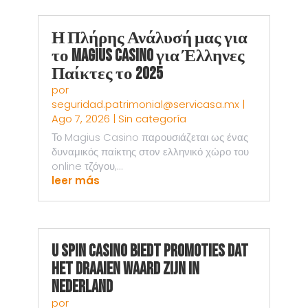
Η Πλήρης Ανάλυσή μας για
το Magius Casino για Έλληνες
Παίκτες το 2025
por
seguridad.patrimonial@servicasa.mx
|
Ago 7, 2026
|
Sin categoría
Το Magius Casino παρουσιάζεται ως ένας
δυναμικός παίκτης στον ελληνικό χώρο του
online τζόγου,...
leer más
U Spin Casino Biedt Promoties Dat
Het Draaien Waard Zijn in
Nederland
por