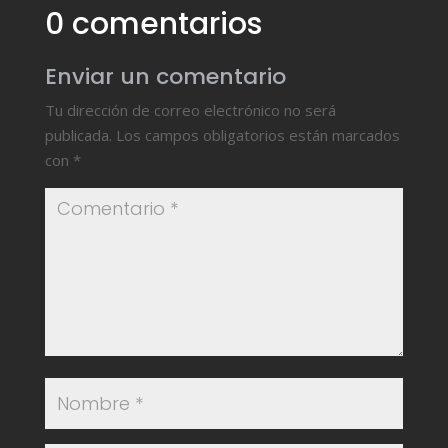
0 comentarios
Enviar un comentario
Tu dirección de correo electrónico no será
publicada.
Los campos obligatorios están marcados
con
*