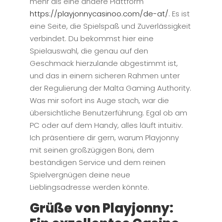
mehr als eine andere Plattform
https://playjonnycasinoo.com/de-at/
. Es ist
eine Seite, die Spielspaß und Zuverlässigkeit
verbindet. Du bekommst hier eine
Spielauswahl, die genau auf den
Geschmack hierzulande abgestimmt ist,
und das in einem sicheren Rahmen unter
der Regulierung der Malta Gaming Authority.
Was mir sofort ins Auge stach, war die
übersichtliche Benutzerführung. Egal ob am
PC oder auf dem Handy, alles läuft intuitiv.
Ich präsentiere dir gern, warum Playjonny
mit seinen großzügigen Boni, dem
beständigen Service und dem reinen
Spielvergnügen deine neue
Lieblingsadresse werden könnte.
Grüße von Playjonny: