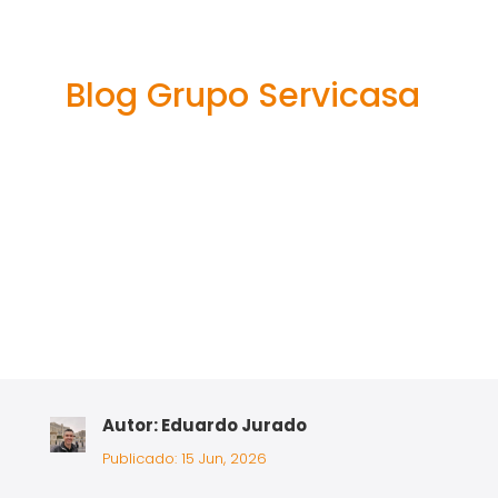
Gaming-Ziel in
Österreich
Blog Grupo Servicasa
Autor: Eduardo Jurado
Publicado: 15 Jun, 2026