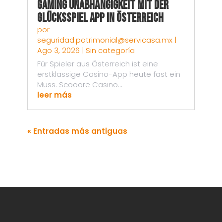
Gaming Unabhängigkeit mit der
Glücksspiel App in Österreich
por
seguridad.patrimonial@servicasa.mx
|
Ago 3, 2026
|
Sin categoría
Für Spieler aus Österreich ist eine
erstklassige Casino-App heute fast ein
Muss. Scooore Casino...
leer más
« Entradas más antiguas