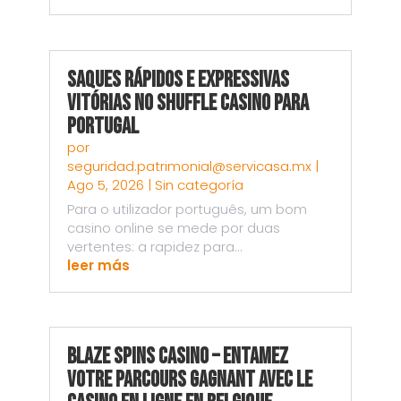
Saques Rápidos e Expressivas
Vitórias no Shuffle Casino para
Portugal
por
seguridad.patrimonial@servicasa.mx
|
Ago 5, 2026
|
Sin categoría
Para o utilizador português, um bom
casino online se mede por duas
vertentes: a rapidez para...
leer más
Blaze Spins Casino – Entamez
votre parcours gagnant avec le