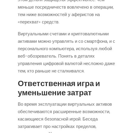
меньше посредничеств вовлечено в операции,
тем ниже возможностей у аферистов на
«перехват» средств.
Виртуальными счетами и криптовалютными
активами можно управлять и со смартфона, и с
персонального компьютера, используя любой
веб-обозреватель. Понять в деталях
управления цифровой валютой несложно даже
тем, кто раньше не сталкивался.
Ответственная игра и
уменьшение затрат
Во время эксплуатации виртуальных активов
обеспечиваются расширенные возможности,
касающиеся безопасной игрой. Беседа
затрагивает про настройках пределов,