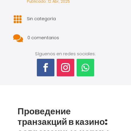
Publicado: 12 Abr, 2025

Sin categoría

0 comentarios
Síguenos en redes sociales:
Проведение
транзакций в казино: