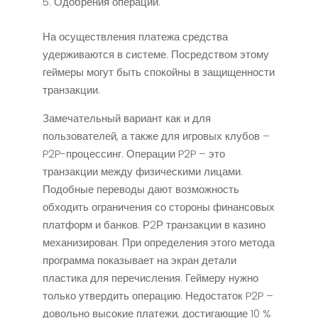
Одобрения операции.
На осуществления платежа средства
удерживаются в системе. Посредством этому
геймеры могут быть спокойны в защищенности
транзакции.
Замечательный вариант как и для
пользователей, а также для игровых клубов –
P2P-процессинг. Операции P2P – это
транзакции между физическими лицами.
Подобные переводы дают возможность
обходить ограничения со стороны финансовых
платформ и банков. Р2Р транзакции в казино
механизирован. При определения этого метода
программа показывает на экран детали
пластика для перечисления. Геймеру нужно
только утвердить операцию. Недостаток P2P –
довольно высокие платежи, достигающие 10 %