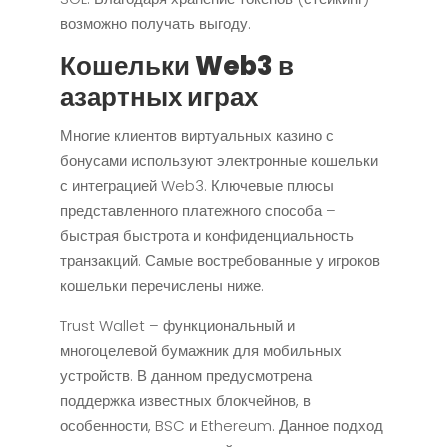
возможно получать выгоду.
Кошельки Web3 в
азартных играх
Многие клиентов виртуальных казино с
бонусами используют электронные кошельки
с интеграцией Web3. Ключевые плюсы
представленного платежного способа –
быстрая быстрота и конфиденциальность
транзакций. Самые востребованные у игроков
кошельки перечислены ниже.
Trust Wallet – функциональный и
многоцелевой бумажник для мобильных
устройств. В данном предусмотрена
поддержка известных блокчейнов, в
особенности, BSC и Ethereum. Данное подход