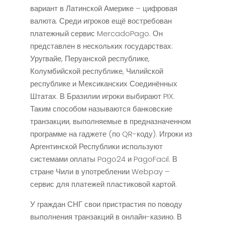
вариант в Латинской Америке – цифровая
валюта. Среди игроков ещё востребован
платежный сервис MercadoPago. Он
представлен в нескольких государствах:
Уругвайе, Перуанской республике,
Колумбийской республике, Чилийской
республике и Мексиканских Соединённых
Штатах. В Бразилии игроки выбирают PIX.
Таким способом называются банковские
транзакции, выполняемые в предназначенном
программе на гаджете (по QR-коду). Игроки из
Аргентинской Республики используют
системами оплаты Pago24 и PagoFacil. В
стране Чили в употреблении Webpay –
сервис для платежей пластиковой картой.
У граждан СНГ свои пристрастия по поводу
выполнения транзакций в онлайн-казино. В