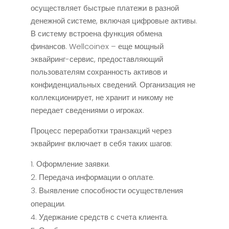
осуществляет быстрые платежи в разной
денежной системе, включая цифровые активы.
В систему встроена функция обмена
финансов. Wellcoinex – еще мощный
эквайринг-сервис, предоставляющий
пользователям сохранность активов и
конфиденциальных сведений. Организация не
коллекционирует, не хранит и никому не
передает сведениями о игроках.
Процесс переработки транзакций через
эквайринг включает в себя таких шагов:
Оформление заявки.
Передача информации о оплате.
Выявление способности осуществления
операции.
Удержание средств с счета клиента.