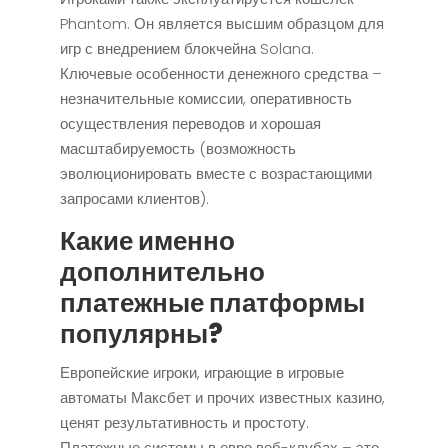
Phantom. Он является высшим образцом для
игр с внедрением блокчейна Solana.
Ключевые особенности денежного средства –
незначительные комиссии, оперативность
осуществления переводов и хорошая
масштабируемость (возможность
эволюционировать вместе с возрастающими
запросами клиентов).
Какие именно
дополнительно
платежные платформы
популярны?
Европейские игроки, играющие в игровые
автоматы Максбет и прочих известных казино,
ценят результативность и простоту.
Платежные системы в евро веб-клубах – это