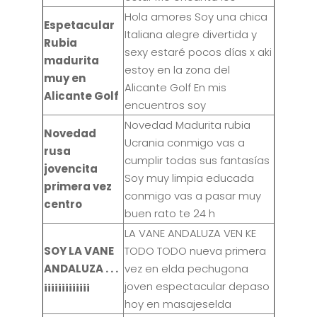
Hola amores Soy una chica
Espetacular
Italiana alegre divertida y
Rubia
sexy estaré pocos días x aki
madurita
estoy en la zona del
muy en
Alicante Golf En mis
Alicante Golf
encuentros soy
Novedad Madurita rubia
Novedad
Ucrania conmigo vas a
rusa
cumplir todas sus fantasías
jovencita
Soy muy limpia educada
primera vez
conmigo vas a pasar muy
centro
buen rato te 24 h
LA VANE ANDALUZA VEN KE
SOY LA VANE
TODO TODO nueva primera
ANDALUZA . . .
vez en elda pechugona
¡¡¡¡¡¡¡¡¡¡¡¡¡
joven espectacular depaso
hoy en masajeselda