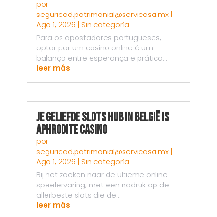
por
seguridad.patrimonial@servicasa.mx
|
Ago 1, 2026
|
Sin categoría
Para os apostadores portugueses,
optar por um casino online é um
balanço entre esperança e prática...
leer más
Je Geliefde Slots Hub in België is
Aphrodite Casino
por
seguridad.patrimonial@servicasa.mx
|
Ago 1, 2026
|
Sin categoría
Bij het zoeken naar de ultieme online
speelervaring, met een nadruk op de
allerbeste slots die de...
leer más