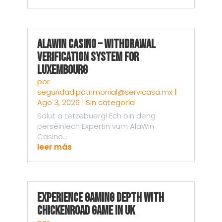
AlaWin Casino – Withdrawal
Verification System for
Luxembourg
por
seguridad.patrimonial@servicasa.mx
|
Ago 3, 2026
|
Sin categoría
Salut a Lëtzebuerg! Ech bin deng
perséinlech Expertin vum AlaWin
Casino...
leer más
Experience Gaming Depth with
Chickenroad Game in UK