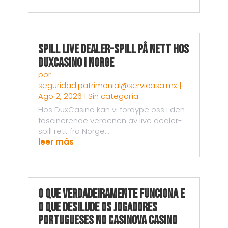
Spill live dealer-spill på nett hos
DuxCasino i Norge
por
seguridad.patrimonial@servicasa.mx
|
Ago 2, 2026
|
Sin categoría
Hos DuxCasino kan vi fordype oss i den
fascinerende verdenen av live dealer-
spill rett fra Norge....
leer más
O Que Verdadeiramente Funciona e
o Que Desilude os Jogadores
Portugueses no Casinova Casino