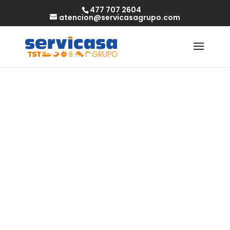
477 707 2604
atencion@servicasagrupo.com
Putas Alicante
Españolas –
Tentaciones