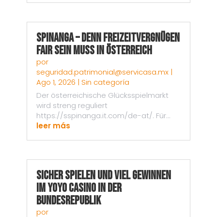
Spinanga – Denn Freizeitvergnügen
fair sein muss in Österreich
por
seguridad.patrimonial@servicasa.mx
|
Ago 1, 2026
|
Sin categoría
Der österreichische Glücksspielmarkt
wird streng reguliert
https://sspinanga.it.com/de-at/. Für...
leer más
Sicher spielen und viel gewinnen
im Yoyo Casino in der
Bundesrepublik
por