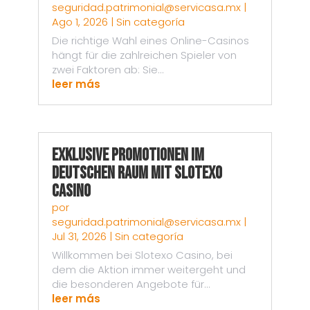
seguridad.patrimonial@servicasa.mx
|
Ago 1, 2026
|
Sin categoría
Die richtige Wahl eines Online-Casinos
hängt für die zahlreichen Spieler von
zwei Faktoren ab: Sie...
leer más
Exklusive Promotionen im
deutschen Raum mit Slotexo
Casino
por
seguridad.patrimonial@servicasa.mx
|
Jul 31, 2026
|
Sin categoría
Willkommen bei Slotexo Casino, bei
dem die Aktion immer weitergeht und
die besonderen Angebote für...
leer más