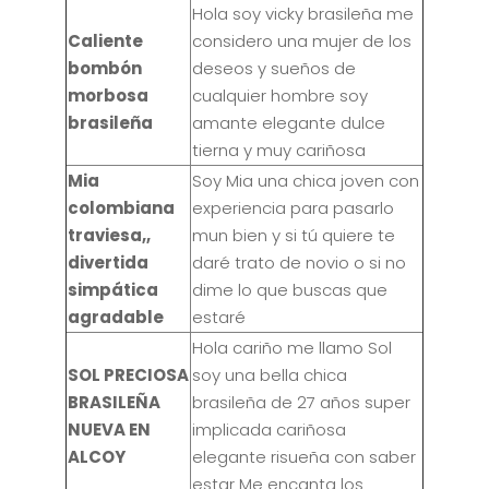
Hola soy vicky brasileña me
Caliente
considero una mujer de los
bombón
deseos y sueños de
morbosa
cualquier hombre soy
brasileña
amante elegante dulce
tierna y muy cariñosa
Mia
Soy Mia una chica joven con
colombiana
experiencia para pasarlo
traviesa,,
mun bien y si tú quiere te
divertida
daré trato de novio o si no
simpática
dime lo que buscas que
agradable
estaré
Hola cariño me llamo Sol
SOL PRECIOSA
soy una bella chica
BRASILEÑA
brasileña de 27 años super
NUEVA EN
implicada cariñosa
ALCOY
elegante risueña con saber
estar Me encanta los