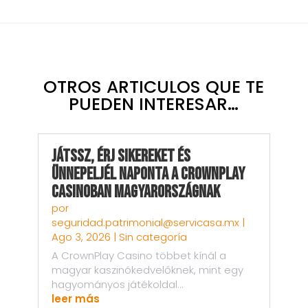
OTROS ARTICULOS QUE TE
PUEDEN INTERESAR…
Játssz, Érj sikereket és
Ünnepeljél Naponta a CrownPlay
Casinoban Magyarországnak
por
seguridad.patrimonial@servicasa.mx
|
Ago 3, 2026
|
Sin categoría
A CrownPlay Casino többet kínál a
magyar kaszinókedvelőknek, mint egy
hagyományos játékoldal...
leer más