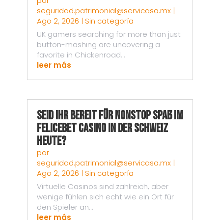
por
seguridad.patrimonial@servicasa.mx
|
Ago 2, 2026
|
Sin categoría
UK gamers searching for more than just
button-mashing are uncovering a
favorite in Chickenroad...
leer más
Seid ihr bereit für nonstop Spaß im
Felicebet Casino in der Schweiz
heute?
por
seguridad.patrimonial@servicasa.mx
|
Ago 2, 2026
|
Sin categoría
Virtuelle Casinos sind zahlreich, aber
wenige fühlen sich echt wie ein Ort für
den Spieler an...
leer más