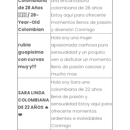
Colombiana
una encantadora
de 28 Años
colombiana de 28 años
🇨🇴 / 28-
Estoy aquí para ofrecerte
Year-Old
momentos llenos de pasión
Colombian
y diversión Conmigo
Hola soy una mujer
rubia
apasionada cariñosa pura
guapisima
sensualidad y un poquito
con curvas
ven a disfrutar un momento
muy y!!!
lleno de pasión caricias y
mucho mas
Hola soy Sara una
colombiana de 22 años
SARA LINDA
llena de pasión y
COLOMBIANA
sensualidad Estoy aquí para
DE 22 AÑOS 🔥
ofrecerte momentos
❤️
ardientes e inolvidables
Conmigo