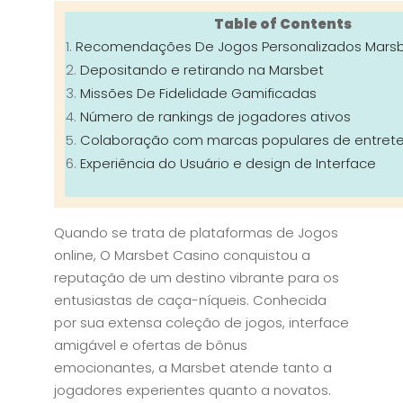
Table of Contents
Recomendações De Jogos Personalizados Marsb
Depositando e retirando na Marsbet
Missões De Fidelidade Gamificadas
Número de rankings de jogadores ativos
Colaboração com marcas populares de entret
Experiência do Usuário e design de Interface
Quando se trata de plataformas de Jogos
online, O Marsbet Casino conquistou a
reputação de um destino vibrante para os
entusiastas de caça-níqueis. Conhecida
por sua extensa coleção de jogos, interface
amigável e ofertas de bônus
emocionantes, a Marsbet atende tanto a
jogadores experientes quanto a novatos.