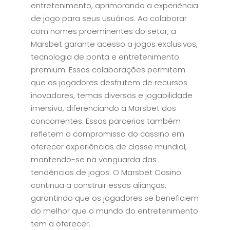
entretenimento, aprimorando a experiência
de jogo para seus usuários. Ao colaborar
com nomes proeminentes do setor, a
Marsbet garante acesso a jogos exclusivos,
tecnologia de ponta e entretenimento
premium. Essas colaborações permitem
que os jogadores desfrutem de recursos
inovadores, temas diversos e jogabilidade
imersiva, diferenciando a Marsbet dos
concorrentes. Essas parcerias também
refletem o compromisso do cassino em
oferecer experiências de classe mundial,
mantendo-se na vanguarda das
tendências de jogos. O Marsbet Casino
continua a construir essas alianças,
garantindo que os jogadores se beneficiem
do melhor que o mundo do entretenimento
tem a oferecer.