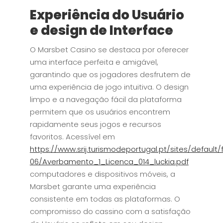
Experiência do Usuário
e design de Interface
O Marsbet Casino se destaca por oferecer
uma interface perfeita e amigável,
garantindo que os jogadores desfrutem de
uma experiência de jogo intuitiva. O design
limpo e a navegação fácil da plataforma
permitem que os usuários encontrem
rapidamente seus jogos e recursos
favoritos. Acessível em
https://www.srij.turismodeportugal.pt/sites/default/
06/Averbamento_1_Licenca_014_luckia.pdf
computadores e dispositivos móveis, a
Marsbet garante uma experiência
consistente em todas as plataformas. O
compromisso do cassino com a satisfação