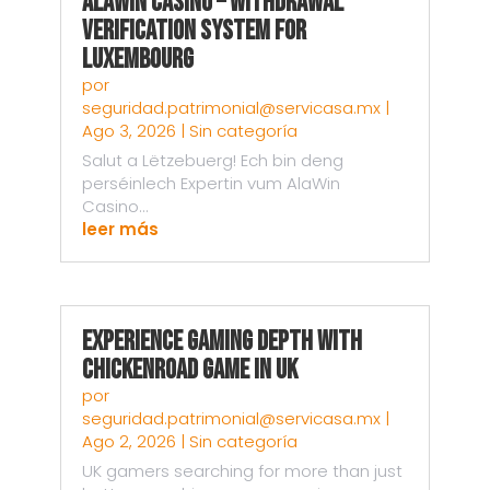
AlaWin Casino – Withdrawal
Verification System for
Luxembourg
por
seguridad.patrimonial@servicasa.mx
|
Ago 3, 2026
|
Sin categoría
Salut a Lëtzebuerg! Ech bin deng
perséinlech Expertin vum AlaWin
Casino...
leer más
Experience Gaming Depth with
Chickenroad Game in UK
por
seguridad.patrimonial@servicasa.mx
|
Ago 2, 2026
|
Sin categoría
UK gamers searching for more than just