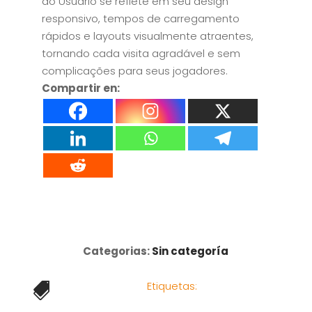
do Usuário se reflete em seu design
responsivo, tempos de carregamento
rápidos e layouts visualmente atraentes,
tornando cada visita agradável e sem
complicações para seus jogadores.
Compartir en:
Categorias:
Sin categoría
Etiquetas:
