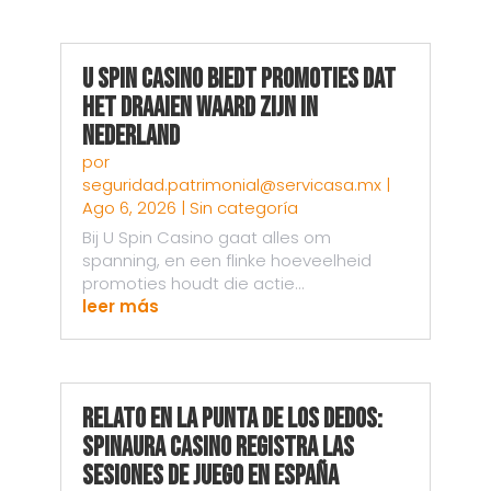
U Spin Casino Biedt Promoties Dat
Het Draaien Waard Zijn in
Nederland
por
seguridad.patrimonial@servicasa.mx
|
Ago 6, 2026
|
Sin categoría
Bij U Spin Casino gaat alles om
spanning, en een flinke hoeveelheid
promoties houdt die actie...
leer más
Relato en la punta de los dedos:
Spinaura Casino registra las
sesiones de juego en España