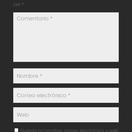
con
*
Guarda mi nombre, correo electrónico y web