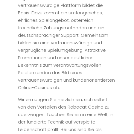
vertrauenswürdige Plattform bildet die
Basis. Dazu kommt ein umfangreiches,
ehrliches Spielangebot, österreich-
freundliche Zahlungsmethoden und ein
deutschsprachiger Support. Gemeinsam
bilden sie eine vertrauenswürdige und
vergnügliche Spielumgebung. Attraktive
Promotionen und unser deutliches
Bekenntnis zum verantwortungsvollen
Spielen runden das Bild eines
vertrauenswürdigen und kundenorientierten
Online-Casinos ab.
Wir ermutigen Sie herzlich ein, sich selbst
von den Vorteilen des Robocat Casino zu
überzeugen. Tauchen Sie ein in eine Welt, in
der fundierte Technik auf verspielte
Leidenschaft prallt. Bei uns sind Sie als