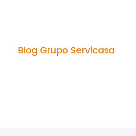
glaubwürdiger
Name im
Online-Casino
für Österreich
Blog Grupo Servicasa