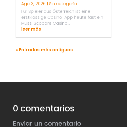
Ago 3, 2026
|
Sin categoría
Für Spieler aus Österreich ist eine
erstklassige Casino-App heute fast ein
Muss. Scooore Casino...
leer más
« Entradas más antiguas
0 comentarios
Enviar un comentario