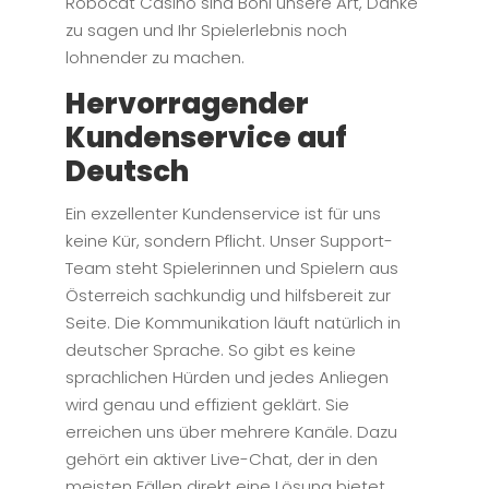
Robocat Casino sind Boni unsere Art, Danke
zu sagen und Ihr Spielerlebnis noch
lohnender zu machen.
Hervorragender
Kundenservice auf
Deutsch
Ein exzellenter Kundenservice ist für uns
keine Kür, sondern Pflicht. Unser Support-
Team steht Spielerinnen und Spielern aus
Österreich sachkundig und hilfsbereit zur
Seite. Die Kommunikation läuft natürlich in
deutscher Sprache. So gibt es keine
sprachlichen Hürden und jedes Anliegen
wird genau und effizient geklärt. Sie
erreichen uns über mehrere Kanäle. Dazu
gehört ein aktiver Live-Chat, der in den
meisten Fällen direkt eine Lösung bietet.