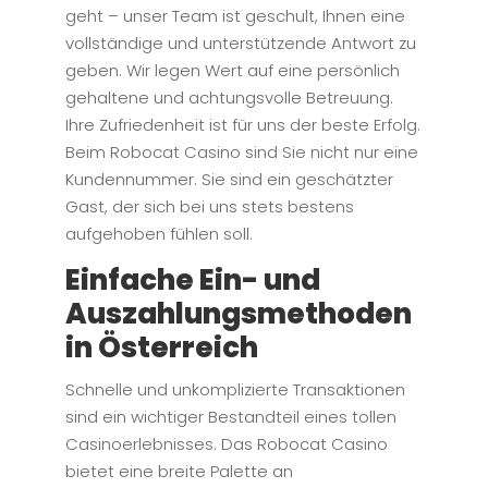
geht – unser Team ist geschult, Ihnen eine
vollständige und unterstützende Antwort zu
geben. Wir legen Wert auf eine persönlich
gehaltene und achtungsvolle Betreuung.
Ihre Zufriedenheit ist für uns der beste Erfolg.
Beim Robocat Casino sind Sie nicht nur eine
Kundennummer. Sie sind ein geschätzter
Gast, der sich bei uns stets bestens
aufgehoben fühlen soll.
Einfache Ein- und
Auszahlungsmethoden
in Österreich
Schnelle und unkomplizierte Transaktionen
sind ein wichtiger Bestandteil eines tollen
Casinoerlebnisses. Das Robocat Casino
bietet eine breite Palette an