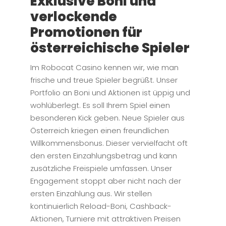
Exklusive Boni und
verlockende
Promotionen für
österreichische Spieler
Im Robocat Casino kennen wir, wie man
frische und treue Spieler begrüßt. Unser
Portfolio an Boni und Aktionen ist üppig und
wohlüberlegt. Es soll Ihrem Spiel einen
besonderen Kick geben. Neue Spieler aus
Österreich kriegen einen freundlichen
Willkommensbonus. Dieser vervielfacht oft
den ersten Einzahlungsbetrag und kann
zusätzliche Freispiele umfassen. Unser
Engagement stoppt aber nicht nach der
ersten Einzahlung aus. Wir stellen
kontinuierlich Reload-Boni, Cashback-
Aktionen, Turniere mit attraktiven Preisen