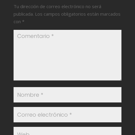
Tu dirección de correo electrónico no será
publicada.
Los campos obligatorios están marcados
con
*