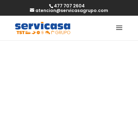
477 707 2604
atencion@servicasagrupo.com
Robocat Casino
repräsentiert
einen