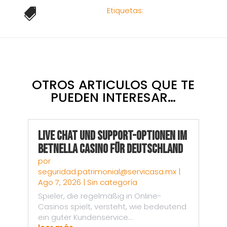
Etiquetas:

OTROS ARTICULOS QUE TE
PUEDEN INTERESAR…
Live Chat und Support-Optionen im
Betnella Casino für Deutschland
por
seguridad.patrimonial@servicasa.mx
|
Ago 7, 2026
|
Sin categoría
Spieler, die regelmäßig in Online-
Casinos spielt, versteht, wie bedeutend
ein guter Kundenservice...