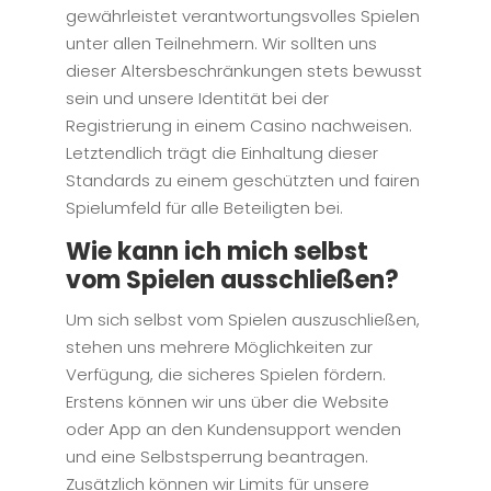
gewährleistet verantwortungsvolles Spielen
unter allen Teilnehmern. Wir sollten uns
dieser Altersbeschränkungen stets bewusst
sein und unsere Identität bei der
Registrierung in einem Casino nachweisen.
Letztendlich trägt die Einhaltung dieser
Standards zu einem geschützten und fairen
Spielumfeld für alle Beteiligten bei.
Wie kann ich mich selbst
vom Spielen ausschließen?
Um sich selbst vom Spielen auszuschließen,
stehen uns mehrere Möglichkeiten zur
Verfügung, die sicheres Spielen fördern.
Erstens können wir uns über die Website
oder App an den Kundensupport wenden
und eine Selbstsperrung beantragen.
Zusätzlich können wir Limits für unsere