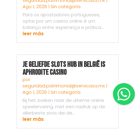
seguridad.patrimonial@servicasa.mx
|
Ago 1, 2026
|
Sin categoría
Para os apostadores portugueses,
optar por um casino online é um
balanço entre esperança e prática...
leer más
Je Geliefde Slots Hub in België is
Aphrodite Casino
por
seguridad.patrimonial@servicasa.mx
|
Ago 1, 2026
|
Sin categoría
Bij het zoeken naar de ultieme online
speelervaring, met een nadruk op de
allerbeste slots die de...
leer más