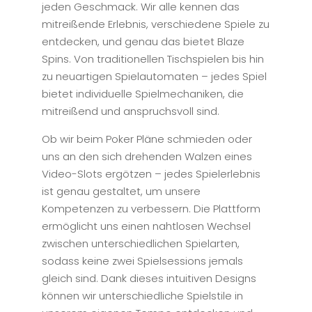
jeden Geschmack. Wir alle kennen das
mitreißende Erlebnis, verschiedene Spiele zu
entdecken, und genau das bietet Blaze
Spins. Von traditionellen Tischspielen bis hin
zu neuartigen Spielautomaten – jedes Spiel
bietet individuelle Spielmechaniken, die
mitreißend und anspruchsvoll sind.
Ob wir beim Poker Pläne schmieden oder
uns an den sich drehenden Walzen eines
Video-Slots ergötzen – jedes Spielerlebnis
ist genau gestaltet, um unsere
Kompetenzen zu verbessern. Die Plattform
ermöglicht uns einen nahtlosen Wechsel
zwischen unterschiedlichen Spielarten,
sodass keine zwei Spielsessions jemals
gleich sind. Dank dieses intuitiven Designs
können wir unterschiedliche Spielstile in