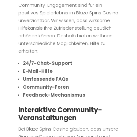
Community-Engagement sind für ein
positives Spielerlebnis im Blaze Spins Casino
unverzichtbar. Wir wissen, dass wirksame
Hilfekanäle Ihre Zufriedenstellung deutlich
erhöhen können. Deshalb bieten wir Ihnen
unterschiedliche Möglichkeiten, Hilfe zu
erhalten:
24/7-Chat-Support
E-Mail-Hilfe
Umfassende FAQs
Community-Foren
Feedback-Mechanismus
Interaktive Community-
Veranstaltungen
Bei Blaze Spins Casino glauben, dass unsere
Gaming-Community von Austausch und