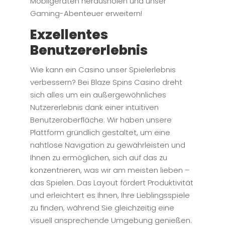
Mobilgeräten herausholen und unser
Gaming-Abenteuer erweitern!
Exzellentes
Benutzererlebnis
Wie kann ein Casino unser Spielerlebnis
verbessern? Bei Blaze Spins Casino dreht
sich alles um ein außergewöhnliches
Nutzererlebnis dank einer intuitiven
Benutzeroberfläche. Wir haben unsere
Plattform gründlich gestaltet, um eine
nahtlose Navigation zu gewährleisten und
Ihnen zu ermöglichen, sich auf das zu
konzentrieren, was wir am meisten lieben –
das Spielen. Das Layout fördert Produktivität
und erleichtert es Ihnen, Ihre Lieblingsspiele
zu finden, während Sie gleichzeitig eine
visuell ansprechende Umgebung genießen.