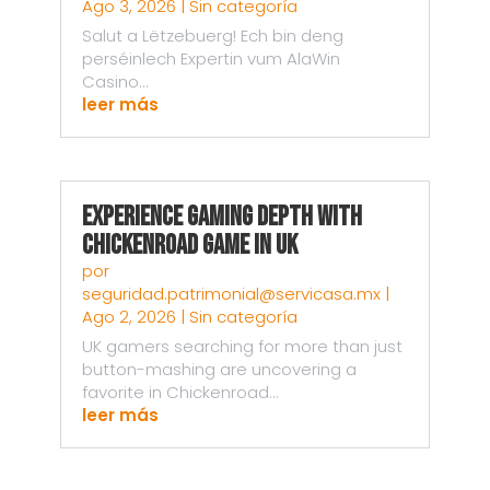
Ago 3, 2026
|
Sin categoría
Salut a Lëtzebuerg! Ech bin deng
perséinlech Expertin vum AlaWin
Casino...
leer más
Experience Gaming Depth with
Chickenroad Game in UK
por
seguridad.patrimonial@servicasa.mx
|
Ago 2, 2026
|
Sin categoría
UK gamers searching for more than just
button-mashing are uncovering a
favorite in Chickenroad...
leer más