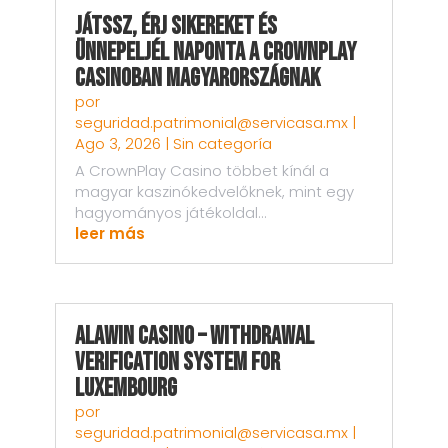
Játssz, Érj sikereket és
Ünnepeljél Naponta a CrownPlay
Casinoban Magyarországnak
por
seguridad.patrimonial@servicasa.mx
|
Ago 3, 2026
|
Sin categoría
A CrownPlay Casino többet kínál a
magyar kaszinókedvelőknek, mint egy
hagyományos játékoldal...
leer más
AlaWin Casino – Withdrawal
Verification System for
Luxembourg
por
seguridad.patrimonial@servicasa.mx
|