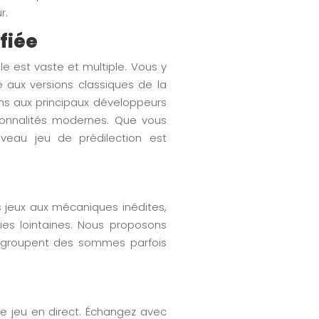
r.
fiée
e est vaste et multiple. Vous y
 aux versions classiques de la
ions aux principaux développeurs
tionnalités modernes. Que vous
veau jeu de prédilection est
 jeux aux mécaniques inédites,
es lointaines. Nous proposons
 regroupent des sommes parfois
de jeu en direct. Échangez avec