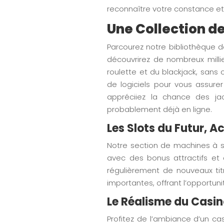
reconnaître votre constance et 
Une Collection d
Parcourez notre bibliothèque d
découvrirez de nombreux milli
roulette et du blackjack, sans 
de logiciels pour vous assure
appréciiez la chance des ja
probablement déjà en ligne.
Les Slots du Futur, 
Notre section de machines à s
avec des bonus attractifs et
régulièrement de nouveaux tit
importantes, offrant l’opportun
Le Réalisme du Casin
Profitez de l’ambiance d’un ca