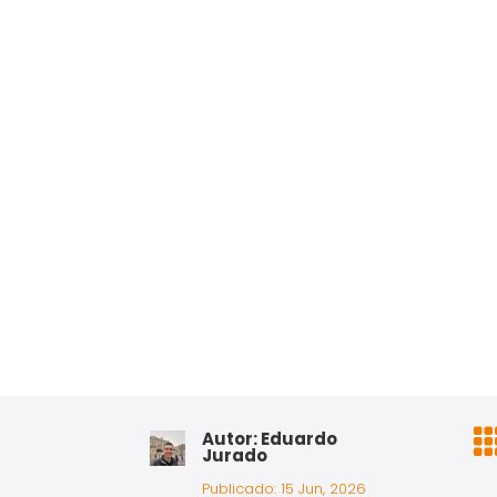
Autor: Eduardo
Jurado
Publicado: 15 Jun, 2026