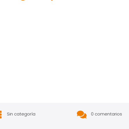


Sin categoría
0 comentarios