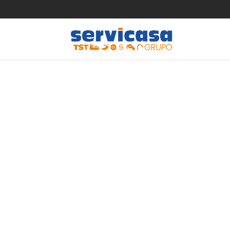
Slota Cas
Gaming