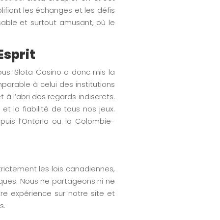
fiant les échanges et les défis
able et surtout amusant, où le
Esprit
vous. Slota Casino a donc mis la
parable à celui des institutions
à l’abri des regards indiscrets.
 la fiabilité de tous nos jeux.
puis l’Ontario ou la Colombie-
trictement les lois canadiennes,
ques. Nous ne partageons ni ne
re expérience sur notre site et
s.