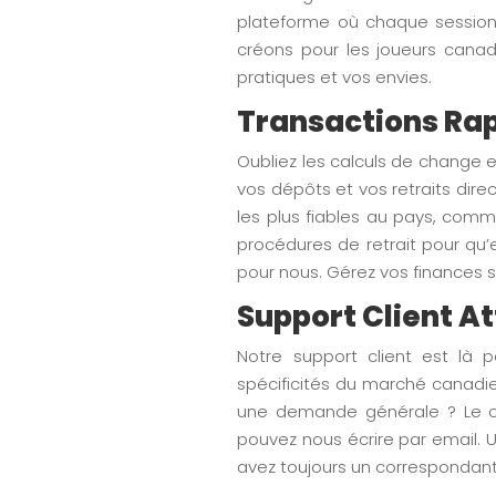
plateforme où chaque session v
créons pour les joueurs canad
pratiques et vos envies.
Transactions Rap
Oubliez les calculs de change e
vos dépôts et vos retraits dir
les plus fiables au pays, comm
procédures de retrait pour qu’e
pour nous. Gérez vos finances su
Support Client At
Notre support client est là 
spécificités du marché canadien
une demande générale ? Le ch
pouvez nous écrire par email. 
avez toujours un correspondan