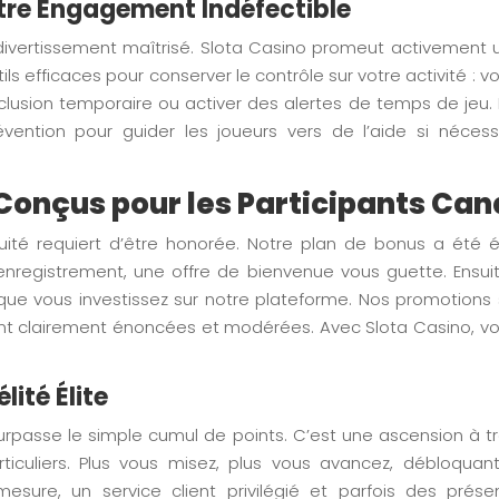
otre Engagement Indéfectible
divertissement maîtrisé. Slota Casino promeut activement u
ils efficaces pour conserver le contrôle sur votre activité : v
usion temporaire ou activer des alertes de temps de jeu. N
ntion pour guider les joueurs vers de l’aide si nécessa
 Conçus pour les Participants Ca
uité requiert d’être honorée. Notre plan de bonus a été 
enregistrement, une offre de bienvenue vous guette. Ens
 que vous investissez sur notre plateforme. Nos promotions
ont clairement énoncées et modérées. Avec Slota Casino, vo
ité Élite
rpasse le simple cumul de points. C’est une ascension à tra
iculiers. Plus vous misez, plus vous avancez, débloquan
esure, un service client privilégié et parfois des prés