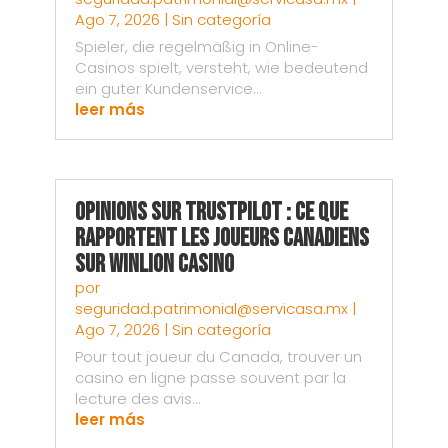
Ago 7, 2026
|
Sin categoría
Spieler, die regelmäßig in Online-
Casinos spielt, versteht, wie bedeutend
ein guter Kundenservice...
leer más
Opinions sur Trustpilot : Ce que
rapportent les joueurs canadiens
sur Winlion Casino
por
seguridad.patrimonial@servicasa.mx
|
Ago 7, 2026
|
Sin categoría
Pour tout joueur du Canada, trouver un
casino en ligne passe souvent par la
lecture des avis...
leer más