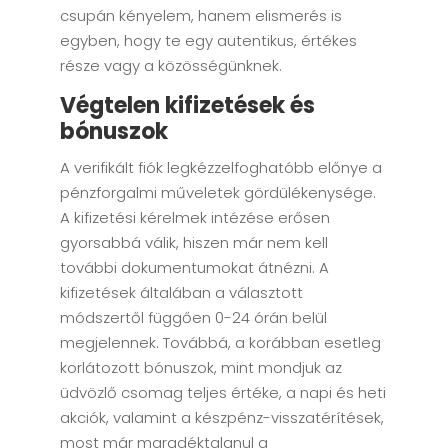
csupán kényelem, hanem elismerés is
egyben, hogy te egy autentikus, értékes
része vagy a közösségünknek.
Végtelen kifizetések és
bónuszok
A verifikált fiók legkézzelfoghatóbb előnye a
pénzforgalmi műveletek gördülékenysége.
A kifizetési kérelmek intézése erősen
gyorsabbá válik, hiszen már nem kell
további dokumentumokat átnézni. A
kifizetések általában a választott
módszertől függően 0-24 órán belül
megjelennek. Továbbá, a korábban esetleg
korlátozott bónuszok, mint mondjuk az
üdvözlő csomag teljes értéke, a napi és heti
akciók, valamint a készpénz-visszatérítések,
most már maradéktalanul a