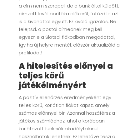
a cím nem szerepel, de a bank által küldött,
címzett levél borítéka előkerül, fotózd le azt
is a kivonattal együtt. Ez kiváló igazolás. Ne
felejtsd, a postai címednek meg kell
egyeznie a Slotsdj fiókodban megadottal,
így ha új helyre mentél, először aktualizáld a
profilodat!
A hitelesítés előnyei a
teljes körű
játékélményért
A pozitív ellenőrzés eredményeként egy
teljes körű, korlátlan fiókot kapsz, amely
számos előnnyel bír. Azonnal hozzáférsz a
játékos számládhoz, ahol a korábban
korlátozott funkciók akadálytalanul
használhatók lehetnek. Ez lehetővé teszi a