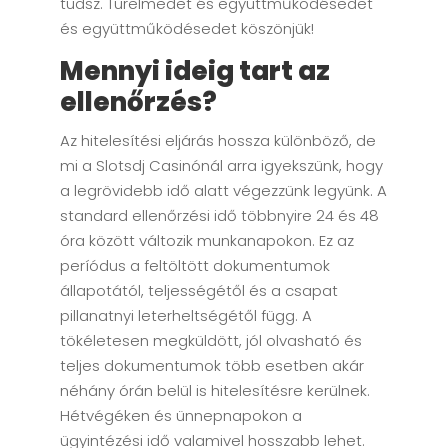
tudsz. Türelmedet és együttműködésedet
és együttműködésedet köszönjük!
Mennyi ideig tart az
ellenőrzés?
Az hitelesítési eljárás hossza különböző, de
mi a Slotsdj Casinónál arra igyekszünk, hogy
a legrövidebb idő alatt végezzünk legyünk. A
standard ellenőrzési idő többnyire 24 és 48
óra között változik munkanapokon. Ez az
períódus a feltöltött dokumentumok
állapotától, teljességétől és a csapat
pillanatnyi leterheltségétől függ. A
tökéletesen megküldött, jól olvasható és
teljes dokumentumok több esetben akár
néhány órán belül is hitelesítésre kerülnek.
Hétvégéken és ünnepnapokon a
ügyintézési idő valamivel hosszabb lehet.