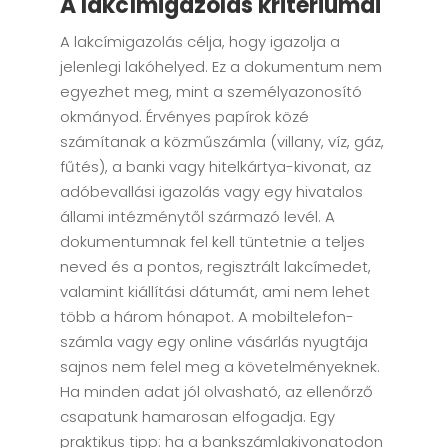
A lakcímigazolás kritériumai
A lakcímigazolás célja, hogy igazolja a
jelenlegi lakóhelyed. Ez a dokumentum nem
egyezhet meg, mint a személyazonosító
okmányod. Érvényes papírok közé
számítanak a közműszámla (villany, víz, gáz,
fűtés), a banki vagy hitelkártya-kivonat, az
adóbevallási igazolás vagy egy hivatalos
állami intézménytől származó levél. A
dokumentumnak fel kell tüntetnie a teljes
neved és a pontos, regisztrált lakcímedet,
valamint kiállítási dátumát, ami nem lehet
több a három hónapot. A mobiltelefon-
számla vagy egy online vásárlás nyugtája
sajnos nem felel meg a követelményeknek.
Ha minden adat jól olvasható, az ellenőrző
csapatunk hamarosan elfogadja. Egy
praktikus tipp: ha a bankszámlakivonatodon