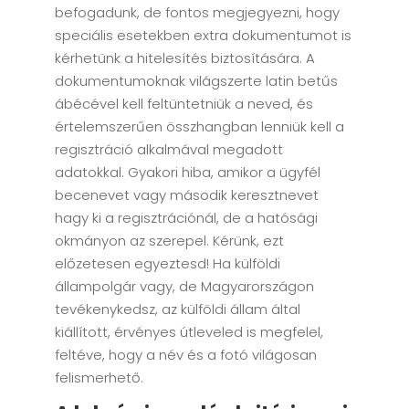
befogadunk, de fontos megjegyezni, hogy
speciális esetekben extra dokumentumot is
kérhetünk a hitelesítés biztosítására. A
dokumentumoknak világszerte latin betűs
ábécével kell feltüntetniük a neved, és
értelemszerűen összhangban lenniük kell a
regisztráció alkalmával megadott
adatokkal. Gyakori hiba, amikor a ügyfél
becenevet vagy második keresztnevet
hagy ki a regisztrációnál, de a hatósági
okmányon az szerepel. Kérünk, ezt
előzetesen egyeztesd! Ha külföldi
állampolgár vagy, de Magyarországon
tevékenykedsz, az külföldi állam által
kiállított, érvényes útleveled is megfelel,
feltéve, hogy a név és a fotó világosan
felismerhető.