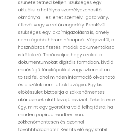
szüneteltetned kelljen. Szükséges egy
aktuális, a hatályos személyazonosító
okmányra – ez lehet személyi igazolvány,
útlevél vagy vezetői engedély. Ezenkívül
szükséges egy lakcímigazolásra is, amely
nem régebbi három hónapnál. Végezetül, a
használatos fizetési módok dokumentálása
is kötelező. Tanácsoljuk, hogy ezeket a
dokumentumokat digitális formában, kiváló
minőségű fényképekkel vagy szkennelten
töltsd fel, ahol minden információ olvasható
és a szélek nem lettek levágva. Egy kis
előkészület biztosítja a zökkenőmentes,
akár percek alatt lezajló revíziót. Tekints erre
úgy, mint egy gyorsútra való felhajtásra: ha
minden papírod rendben van,
zökkenőmentesen és azonnal
továbbhaladhatsz. Készíts elő egy stabil