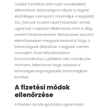
a külső forrásból származó veszélyekkel
ellentétben. Biztonságod nálunk a cégnél
elsődleges szempont. Használjuk a legújabb
SSL (Secure Socket Layer) kódolást, amely
ugyanazt a eljárást alkalmazza, mint a világ
vezető hitelszervezetei. Rendszeres security
ellenőrzéseken megyünk keresztül, hogy a
biztonságunk állandóan a legjobb szinten
maradjon. Ezzel felszabadultan
koncentrálhatsz a játékkal való szórakozás
örömére, felismerve, hogy adataid a
lehetséges legmagasabb biztonságban
kerültek.
A fizetési módok
ellenőrzése
A fizetési opciók igazolása ugyanolyan