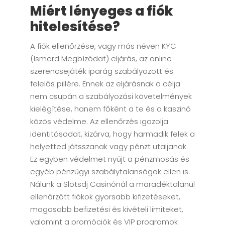
Miért lényeges a fiók
hitelesítése?
A fiók ellenőrzése, vagy más néven KYC
(Ismerd Megbízódat) eljárás, az online
szerencsejáték iparág szabályozott és
felelős pillére. Ennek az eljárásnak a célja
nem csupán a szabályozási követelmények
kielégítése, hanem főként a te és a kaszinó
közös védelme. Az ellenőrzés igazolja
identitásodat, kizárva, hogy harmadik felek a
helyetted játsszanak vagy pénzt utaljanak.
Ez egyben védelmet nyújt a pénzmosás és
egyéb pénzügyi szabálytalanságok ellen is.
Nálunk a Slotsdj Casinónál a maradéktalanul
ellenőrzött fiókok gyorsabb kifizetéseket,
magasabb befizetési és kivételi limiteket,
valamint a promóciók és VIP programok