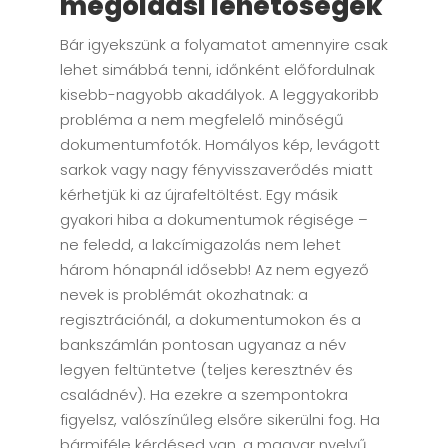
megoldási lehetőségek
Bár igyekszünk a folyamatot amennyire csak
lehet simábbá tenni, időnként előfordulnak
kisebb-nagyobb akadályok. A leggyakoribb
probléma a nem megfelelő minőségű
dokumentumfotók. Homályos kép, levágott
sarkok vagy nagy fényvisszaverődés miatt
kérhetjük ki az újrafeltöltést. Egy másik
gyakori hiba a dokumentumok régisége –
ne feledd, a lakcímigazolás nem lehet
három hónapnál idősebb! Az nem egyező
nevek is problémát okozhatnak: a
regisztrációnál, a dokumentumokon és a
bankszámlán pontosan ugyanaz a név
legyen feltüntetve (teljes keresztnév és
családnév). Ha ezekre a szempontokra
figyelsz, valószínűleg elsőre sikerülni fog. Ha
bármiféle kérdésed van, a magyar nyelvű