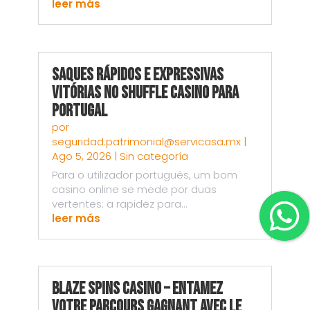
leer más
Saques Rápidos e Expressivas
Vitórias no Shuffle Casino para
Portugal
por
seguridad.patrimonial@servicasa.mx
|
Ago 5, 2026
|
Sin categoría
Para o utilizador português, um bom
casino online se mede por duas
vertentes: a rapidez para...
leer más
Blaze Spins Casino – Entamez
votre parcours gagnant avec le