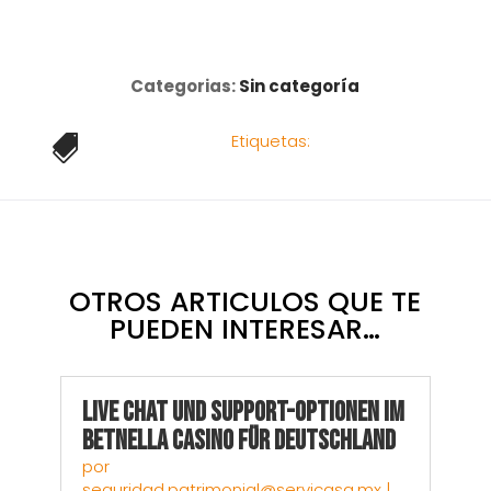
Categorias:
Sin categoría
Etiquetas:

OTROS ARTICULOS QUE TE
PUEDEN INTERESAR…
Live Chat und Support-Optionen im
Betnella Casino für Deutschland
por
seguridad.patrimonial@servicasa.mx
|