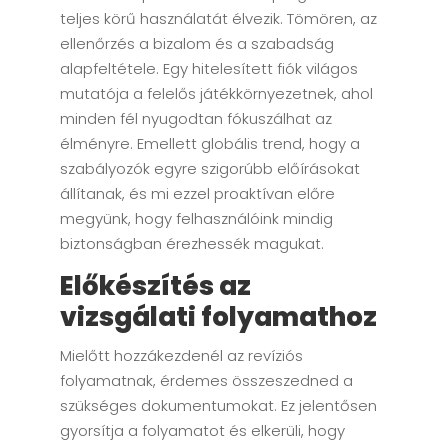
teljes körű használatát élvezik. Tömören, az
ellenőrzés a bizalom és a szabadság
alapfeltétele. Egy hitelesített fiók világos
mutatója a felelős játékkörnyezetnek, ahol
minden fél nyugodtan fókuszálhat az
élményre. Emellett globális trend, hogy a
szabályozók egyre szigorúbb előírásokat
állítanak, és mi ezzel proaktívan előre
megyünk, hogy felhasználóink mindig
biztonságban érezhessék magukat.
Előkészítés az
vizsgálati folyamathoz
Mielőtt hozzákezdenél az revíziós
folyamatnak, érdemes összeszedned a
szükséges dokumentumokat. Ez jelentősen
gyorsítja a folyamatot és elkerüli, hogy