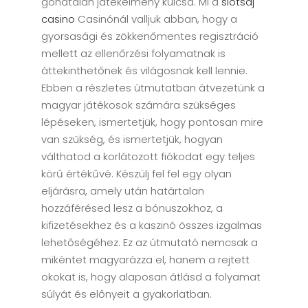
gondtalan játékélmény kulcsa. Mi a
slotsdj
casino
Casinónál valljuk abban, hogy a
gyorsasági és zökkenőmentes regisztráció
mellett az ellenőrzési folyamatnak is
áttekinthetőnek és világosnak kell lennie.
Ebben a részletes útmutatban átvezetünk a
magyar játékosok számára szükséges
lépéseken, ismertetjük, hogy pontosan mire
van szükség, és ismertetjük, hogyan
válthatod a korlátozott fiókodat egy teljes
körű értékűvé. Készülj fel fel egy olyan
eljárásra, amely után határtalan
hozzáférésed lesz a bónuszokhoz, a
kifizetésekhez és a kaszinó összes izgalmas
lehetőségéhez. Ez az útmutató nemcsak a
mikéntet magyarázza el, hanem a rejtett
okokat is, hogy alaposan átlásd a folyamat
súlyát és előnyeit a gyakorlatban.