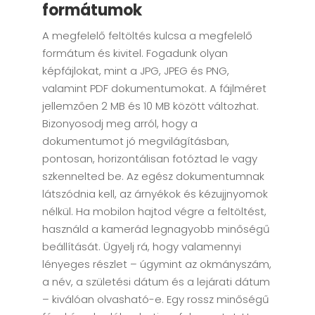
formátumok
A megfelelő feltöltés kulcsa a megfelelő
formátum és kivitel. Fogadunk olyan
képfájlokat, mint a JPG, JPEG és PNG,
valamint PDF dokumentumokat. A fájlméret
jellemzően 2 MB és 10 MB között változhat.
Bizonyosodj meg arról, hogy a
dokumentumot jó megvilágításban,
pontosan, horizontálisan fotóztad le vagy
szkennelted be. Az egész dokumentumnak
látszódnia kell, az árnyékok és kézujjnyomok
nélkül. Ha mobilon hajtod végre a feltöltést,
használd a kamerád legnagyobb minőségű
beállítását. Ügyelj rá, hogy valamennyi
lényeges részlet – úgymint az okmányszám,
a név, a születési dátum és a lejárati dátum
– kiválóan olvasható-e. Egy rossz minőségű