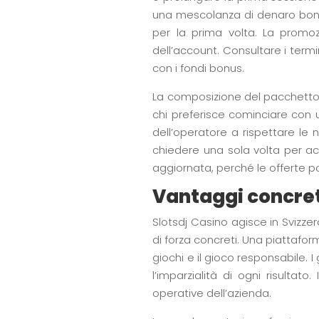
una mescolanza di denaro bonus
per la prima volta. La promoz
dell’account. Consultare i termi
con i fondi bonus.
La composizione del pacchetto pro
chi preferisce cominciare con u
dell’operatore a rispettare le 
chiedere una sola volta per acc
aggiornata, perché le offerte 
Vantaggi concret
Slotsdj Casino agisce in Svizzer
di forza concreti. Una piattafo
giochi e il gioco responsabile.
l’imparzialità di ogni risultat
operative dell’azienda.