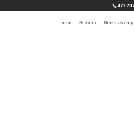
477 70
Inicio
Historia
Nuestras emp
j Casino – Offe
to Esclusiva E
per la Svizzera