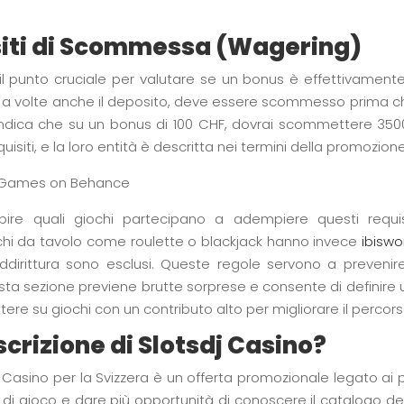
siti di Scommessa (Wagering)
il punto cruciale per valutare se un bonus è effettivamen
a volte anche il deposito, deve essere scommesso prima che 
 indica che su un bonus di 100 CHF, dovrai scommettere 350
isiti, e la loro entità è descritta nei termini della promozione
re quali giochi partecipano a adempiere questi requisit
iochi da tavolo come roulette o blackjack hanno invece
ibiswo
ddirittura sono esclusi. Queste regole servono a prevenir
ta sezione previene brutte sorprese e consente di definire u
ttere su giochi con un contributo alto per migliorare il perc
scrizione di Slotsdj Casino?
 Casino per la Svizzera è un offerta promozionale legato ai pri
i gioco e dare più opportunità di conoscere il catalogo del c