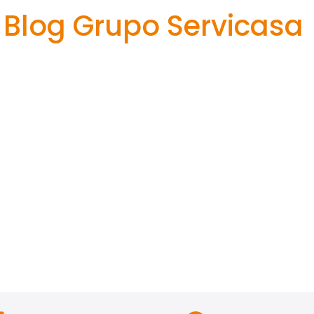
Blog Grupo Servicasa