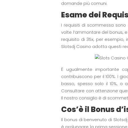
domande più comuni.
Esame dei Requi
I requisiti di scommessa sono 
volte l’ammontare del bonus, e 
requisito di 35x, per esempio,
Slotsdj Casino adotta questi requ
È ugualmente importante capi
contribuiscono per il 100%. I g
basso, spesso solo il 10%, o a
Consultare con attenzione ques
Il nostro consiglio è di scomme
Cos’è il Bonus d’i
Il bonus di benvenuto di Slotsdj
è prolungare la prima sessione d