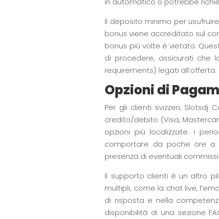
in automatico o potrebbe richie
Il deposito minimo per usufruir
bonus viene accreditato sul cont
bonus più volte è vietato. Quest
di procedere, assicurati che 
requirements) legati all’offerta.
Opzioni di Pagam
Per gli clienti svizzeri, Slots
credito/debito (Visa, Mastercard
opzioni più localizzate. I per
comportare da poche ore a di
presenza di eventuali commission
Il supporto clienti è un altro 
multipli, come la chat live, l’em
di risposta e nella competenza 
disponibilità di una sezione F