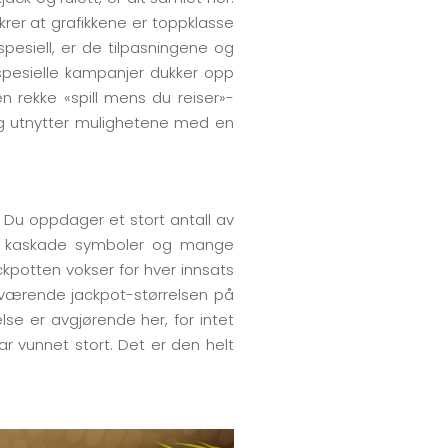
er at grafikkene er toppklasse
pesiell, er de tilpasningene og
 spesielle kampanjer dukker opp
en rekke «spill mens du reiser»-
ig utnytter mulighetene med en
. Du oppdager et stort antall av
njer, kaskade symboler og mange
ckpotten vokser for hver innsats
nåværende jackpot-størrelsen på
se er avgjørende her, for intet
r vunnet stort. Det er den helt