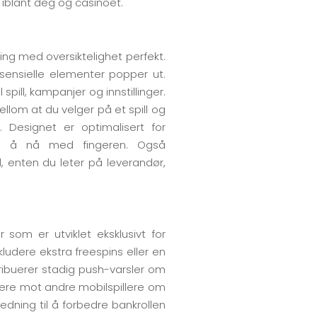
n iblant deg og casinoet.
ing med oversiktelighet perfekt.
ensielle elementer popper ut.
pill, kampanjer og innstillinger.
llom at du velger på et spill og
 Designet er optimalisert for
nde å nå med fingeren. Også
d, enten du leter på leverandør,
som er utviklet eksklusivt for
udere ekstra freespins eller en
ribuerer stadig push-varsler om
rere mot andre mobilspillere om
ledning til å forbedre bankrollen