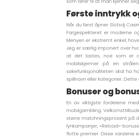
som fører til at man kjenner seg
Første inntrykk o
Når du først åpner Slotsdj Casi
Fargespekteret er moderne og
Menyen er ekstremt enkel; hovedm
Jeg er særlig imponert over hvo
at det lastes, noe som er av
mobilskjermer på en stråle
søkefunksjonaliteten skal ha ho
spillnavn eller kategorier. Dette
Bonuser og bonus
En av viktigste fordelene med
mobilgambling. Velkomsttilbude
større matchningsprosent på de
lynkampanjer, «Reload»-bonuser
flotte premier. Disse varslene e