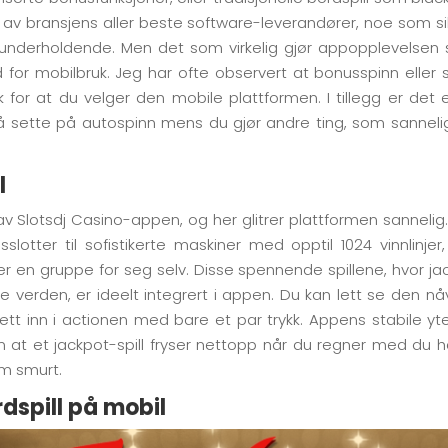
 bransjens aller beste software-leverandører, noe som sikr
 underholdende. Men det som virkelig gjør appopplevelsen s
for mobilbruk. Jeg har ofte observert at bonusspinn eller
 for at du velger den mobile plattformen. I tillegg er det 
l å sette på autospinn mens du gjør andre ting, som sannel
l
 av Slotsdj Casino-appen, og her glitrer plattformen sannelig
ulsslotter til sofistikerte maskiner med opptil 1024 vinnli
r en gruppe for seg selv. Disse spennende spillene, hvor ja
le verden, er ideelt integrert i appen. Du kan lett se den 
t inn i actionen med bare et par trykk. Appens stabile ytel
t et jackpot-spill fryser nettopp når du regner med du ha
om smurt.
dspill på mobil