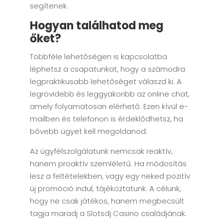
segítenek.
Hogyan találhatod meg
őket?
Többféle lehetőségen is kapcsolatba
léphetsz a csapatunkat, hogy a számodra
legpraktikusabb lehetőséget válaszd ki. A
legrövidebb és leggyakoribb az online chat,
amely folyamatosan elérhető. Ezen kívül e-
mailben és telefonon is érdeklődhetsz, ha
bővebb ügyet kell megoldanod.
Az ügyfélszolgálatunk nemcsak reaktív,
hanem proaktív szemléletű. Ha módosítás
lesz a feltételekben, vagy egy neked pozitív
új promóció indul, tájékoztatunk. A célunk,
hogy ne csak játékos, hanem megbecsült
tagja maradj a Slotsdj Casino családjának.