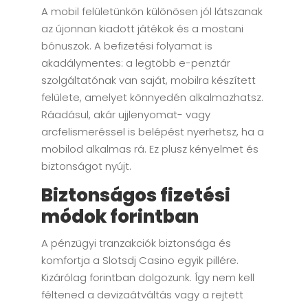
A mobil felületünkön különösen jól látszanak
az újonnan kiadott játékok és a mostani
bónuszok. A befizetési folyamat is
akadálymentes: a legtöbb e-penztár
szolgáltatónak van saját, mobilra készített
felülete, amelyet könnyedén alkalmazhatsz.
Ráadásul, akár ujjlenyomat- vagy
arcfelismeréssel is belépést nyerhetsz, ha a
mobilod alkalmas rá. Ez plusz kényelmet és
biztonságot nyújt.
Biztonságos fizetési
módok forintban
A pénzügyi tranzakciók biztonsága és
komfortja a Slotsdj Casino egyik pillére.
Kizárólag forintban dolgozunk. Így nem kell
féltened a devizaátváltás vagy a rejtett