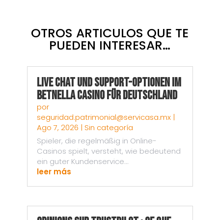
OTROS ARTICULOS QUE TE
PUEDEN INTERESAR…
Live Chat und Support-Optionen im
Betnella Casino für Deutschland
por
seguridad.patrimonial@servicasa.mx
|
Ago 7, 2026
|
Sin categoría
Spieler, die regelmäßig in Online-
Casinos spielt, versteht, wie bedeutend
ein guter Kundenservice...
leer más