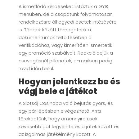
A ismétlődő kérdéseket listáztuk a GYIK
menüben, de a csapatunk folyamatosan
rendelkezésre áll egyedi esetek intézésére
is. Többek között támogatnak a
dokumentumok feltöltésében a
verifikációhoz, vagy kimerítően ismertetik
egy promóció szabályait. Reakcióidejük a
csevegésnél pillanatok, e-mailben pedig
rövid időn belül.
Hogyan jelentkezz be és
vágj bele a játékot
A Slotsdj Casinoba való bejutás gyors, és
egy pár lépésben elvégezhető. Arra
törekedtünk, hogy amennyire csak
kevesebb gát legyen te és a játék között és
az izgalmas játékélmény között. A