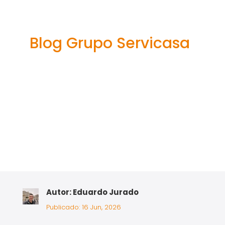
jegyed
Magyarországon
Blog Grupo Servicasa
Autor: Eduardo Jurado
Publicado: 16 Jun, 2026