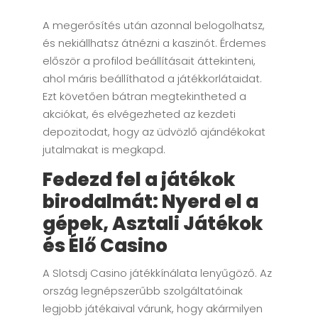
A megerősítés után azonnal belogolhatsz,
és nekiállhatsz átnézni a kaszinót. Érdemes
először a profilod beállításait áttekinteni,
ahol máris beállíthatod a játékkorlátaidat.
Ezt követően bátran megtekintheted a
akciókat, és elvégezheted az kezdeti
depozitodat, hogy az üdvözlő ajándékokat
jutalmakat is megkapd.
Fedezd fel a játékok
birodalmát: Nyerd el a
gépek, Asztali Játékok
és Élő Casino
A Slotsdj Casino játékkínálata lenyűgöző. Az
ország legnépszerűbb szolgáltatóinak
legjobb játékaival várunk, hogy akármilyen