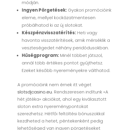
módján.
Ingyen Pörgetések:
Gyakori promócióink
eleme, mellyel kockázatmentesen
próbálhatod ki az új slotokat.
Készpénzvisszatérítés:
Heti vagy
havonta visszatérítések, amik mérséklik a
veszteségedet néhány peridódusokban.
Hűségprogram:
Minél többet játszol,
annál több értékes pontot gyűjthetsz.
Ezeket később nyereményekre válthatod.
A promócióink nem érnek itt véget
slotsdjcasino.eu
. Rendszeresen indítunk «A
hét játéka» akciókat, ahol egy kiválasztott
sloton extra nyereménypontokat
szerezhetsz. Hétfői feltöltési bónuszokkal
kezdheted a hetet, péntekenként pedig
lehetőséged van ingyen pörgetéseket