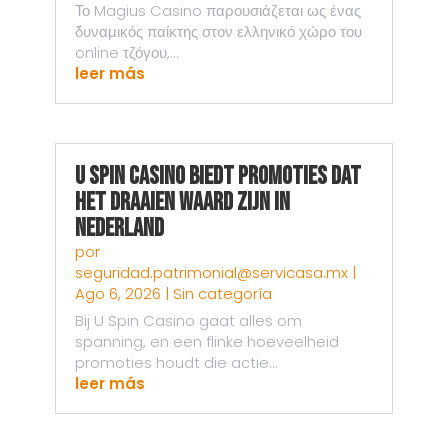
Το Magius Casino παρουσιάζεται ως ένας
δυναμικός παίκτης στον ελληνικό χώρο του
online τζόγου,...
leer más
U Spin Casino Biedt Promoties Dat
Het Draaien Waard Zijn in
Nederland
por
seguridad.patrimonial@servicasa.mx
|
Ago 6, 2026
|
Sin categoría
Bij U Spin Casino gaat alles om
spanning, en een flinke hoeveelheid
promoties houdt die actie...
leer más