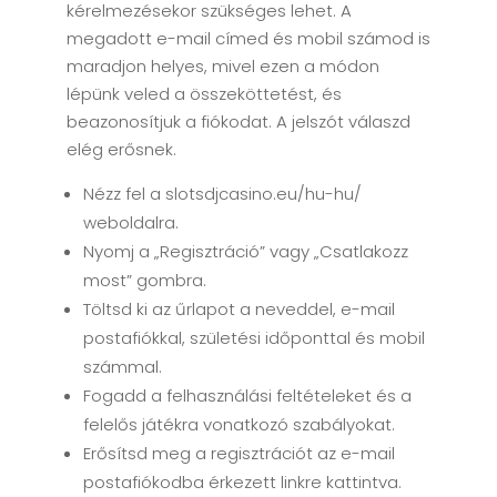
kérelmezésekor szükséges lehet. A
megadott e-mail címed és mobil számod is
maradjon helyes, mivel ezen a módon
lépünk veled a összeköttetést, és
beazonosítjuk a fiókodat. A jelszót válaszd
elég erősnek.
Nézz fel a slotsdjcasino.eu/hu-hu/
weboldalra.
Nyomj a „Regisztráció” vagy „Csatlakozz
most” gombra.
Töltsd ki az űrlapot a neveddel, e-mail
postafiókkal, születési időponttal és mobil
számmal.
Fogadd a felhasználási feltételeket és a
felelős játékra vonatkozó szabályokat.
Erősítsd meg a regisztrációt az e-mail
postafiókodba érkezett linkre kattintva.