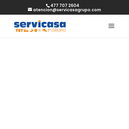
477 707 2604
atencion@servicasagrupo.com
Slotsdj Kaszinó:
Az fantasztikus
kaszinóélmény