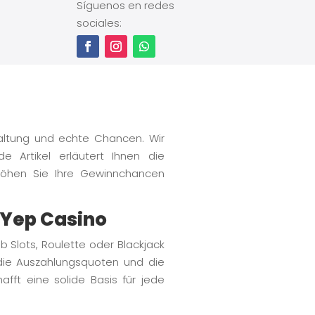
Síguenos en redes
sociales:
haltung und echte Chancen. Wir
 Artikel erläutert Ihnen die
höhen Sie Ihre Gewinnchancen
 Yep Casino
ob Slots, Roulette oder Blackjack
 die Auszahlungsquoten und die
fft eine solide Basis für jede