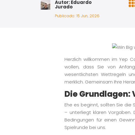
Autor: Eduardo
Jurado
Publicado: 15 Jun, 2026
Herzlich willkommen im Yep Ca
wollen, dass Sie von Anfang
wesentlichsten Wettregeln u
merklich. Gemeinsam Ihre Hera
Die Grundlagen: 
Ehe es beginnt, sollten Sie die 
– unterliegt klaren Vorgaben.
Bedingungen für einen Gewinn.
Spielrunde bei uns.