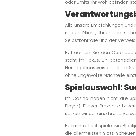
oder Limits. Ihr Wohlbefinden ste
Verantwortungsb
Alle unsere Empfehlungen und M
in der Pflicht, Ihnen ein si
Selbstkontrolle und der Verweis
Betrachten Sie den Casinobesuc
steht im Fokus. Ein potenzielle
Herangehensweise bleiben Sie 
ohne ungewollte Nachteile ein
Spielauswahl: Su
Im Casino haben nicht alle Sp
Player). Dieser Prozentsatz ver
setzen wir auf eine breite Ausw
Bekannte Tischspiele wie Black
die allermeisten Slots. Scheuen 