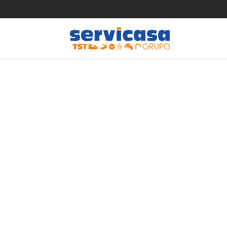
Spielreg
Yep Cas
Ihren 