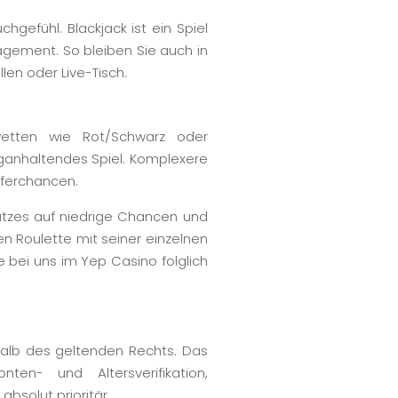
efühl. Blackjack ist ein Spiel
nagement. So bleiben Sie auch in
len oder Live-Tisch.
dwetten wie Rot/Schwarz oder
nganhaltendes Spiel. Komplexere
fferchancen.
nsatzes auf niedrige Chancen und
en Roulette mit seiner einzelnen
ie bei uns im Yep Casino folglich
rhalb des geltenden Rechts. Das
en- und Altersverifikation,
bsolut prioritär.