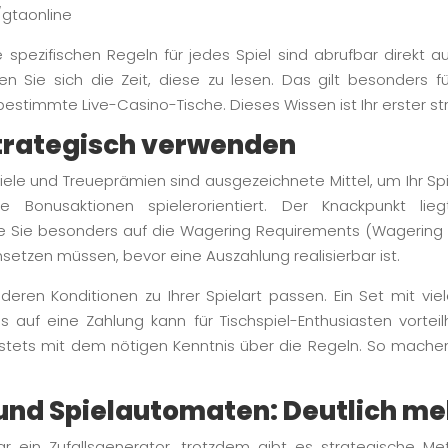
e spezifischen Regeln für jedes Spiel sind abrufbar direkt 
en Sie sich die Zeit, diese zu lesen. Das gilt besonders f
estimmte Live-Casino-Tische. Dieses Wissen ist Ihr erster st
trategisch verwenden
ele und Treueprämien sind ausgezeichnete Mittel, um Ihr Spie
e Bonusaktionen spielerorientiert. Der Knackpunkt li
e Sie besonders auf die Wagering Requirements (Wagering
setzen müssen, bevor eine Auszahlung realisierbar ist.
eren Konditionen zu Ihrer Spielart passen. Ein Set mit viele
 auf eine Zahlung kann für Tischspiel-Enthusiasten vorteilh
 stets mit dem nötigen Kenntnis über die Regeln. So mach
nd Spielautomaten: Deutlich mehr
r ein Zufallsgenerator, trotzdem gibt es strategische Me