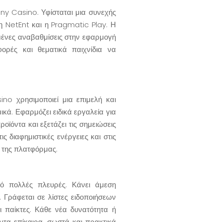
nny Casino. Υφίσταται μια συνεχής
η NetEnt και η Pragmatic Play. Η
μμένες αναβαθμίσεις στην εφαρμογή
φορές και θεματικά παιχνίδια να
no χρησιμοποιεί μια επιμελή και
ικά. Εφαρμόζει ειδικά εργαλεία για
οϊόντα και εξετάζει τις σημειώσεις
 διαφημιστικές ενέργειες και στις
η της πλατφόρμας.
πό πολλές πλευρές. Κάνει άμεση
Γράφεται σε λίστες ειδοποιήσεων
 παίκτες. Κάθε νέα δυνατότητα ή
άντα επίκαιρα, σωστά και πρακτικά