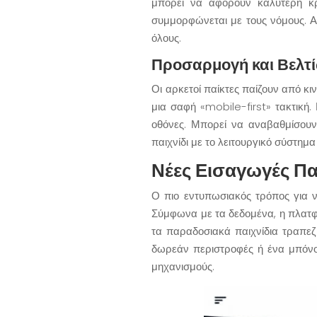
μπορεί να αφορούν καλύτερη κρ
συμμορφώνεται με τους νόμους. Αυτ
όλους.
Προσαρμογή και Βελτί
Οι αρκετοί παίκτες παίζουν από κιν
μια σαφή «mobile-first» τακτική
οθόνες. Μπορεί να αναβαθμίσουν
παιχνίδι με το λειτουργικό σύστημα
Νέες Εισαγωγές Πα
Ο πιο εντυπωσιακός τρόπος για να
Σύμφωνα με τα δεδομένα, η πλατφό
τα παραδοσιακά παιχνίδια τραπεζι
δωρεάν περιστροφές ή ένα μπόνου
μηχανισμούς.