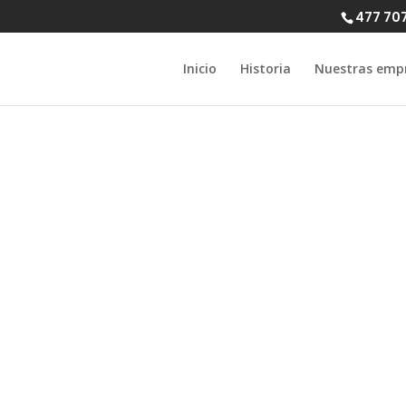
477 70
Inicio
Historia
Nuestras emp
ny Casino: Η 
ίσεων Επιτηρεί
Λάτρης της Τεχ