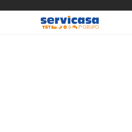
Spingran
Αναβαθμ
Έλληνα 