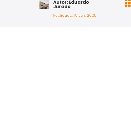
Autor: Eduardo
Jurado
Publicado: 15 Jun, 2026