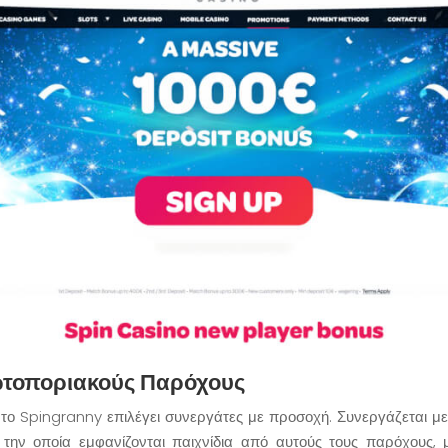
ωτοποριακούς Παρόχους
το Spingranny επιλέγει συνεργάτες με προσοχή. Συνεργάζεται με
 την οποία εμφανίζονται παιχνίδια από αυτούς τους παρόχους,