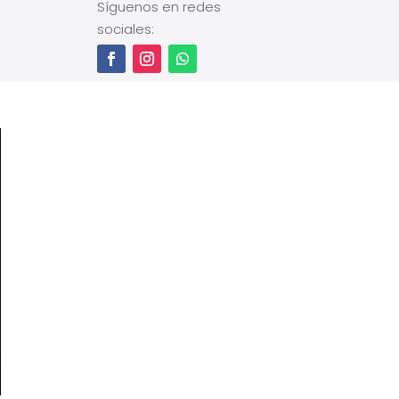
Síguenos en redes
sociales: