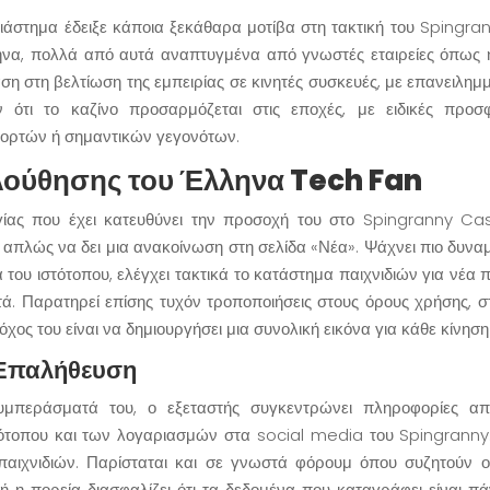
ιάστημα έδειξε κάποια ξεκάθαρα μοτίβα στη τακτική του Spingra
ήνα, πολλά από αυτά αναπτυγμένα από γνωστές εταιρείες όπως 
η στη βελτίωση της εμπειρίας σε κινητές συσκευές, με επανειλη
υν ότι το καζίνο προσαρμόζεται στις εποχές, με ειδικές προσ
γιορτών ή σημαντικών γεγονότων.
ούθησης του Έλληνα Tech Fan
ίας που έχει κατευθύνει την προσοχή του στο Spingranny Casi
 απλώς να δει μια ανακοίνωση στη σελίδα «Νέα». Ψάχνει πιο δυναμ
του ιστότοπου, ελέγχει τακτικά το κατάστημα παιχνιδιών για νέα πρ
. Παρατηρεί επίσης τυχόν τροποποιήσεις στους όρους χρήσης, στις
χος του είναι να δημιουργήσει μια συνολική εικόνα για κάθε κίνησ
 Επαλήθευση
συμπεράσματά του, ο εξεταστής συγκεντρώνει πληροφορίες α
ότοπου και των λογαριασμών στα social media του Spingranny. 
αιχνιδιών. Παρίσταται και σε γνωστά φόρουμ όπου συζητούν οι
ή η πορεία διασφαλίζει ότι τα δεδομένα που καταγράφει είναι π