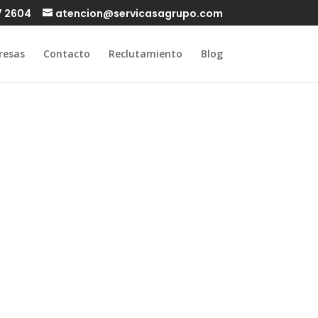
7 2604
atencion@servicasagrupo.com
resas
Contacto
Reclutamiento
Blog
Συχνότητα
ται από
νολογίας