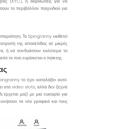
τας (KYC), ή διορθώσεις για να
σσουν το περιβάλλον παιχνιδιού για
 απαραίτητη. Το Spingranny υιοθετεί
ατροπή της ιστοσελίδας σε μικρές
να, ή να συνδυάσουν καλύτερα το
από το πού ευρίσκεται ο παίκτης.
ας
pingranny το έχει καταλάβει αυτό.
ι στα video slots, αλλά δεν ξεχνά
 έρχεται μαζί με μια ευκαιρία για
ευνήσουν τα νέα γραφικά και τους