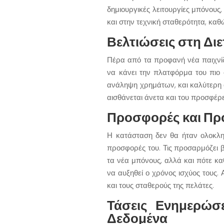
δημιουργικές λειτουργίες μπόνους, 
και στην τεχνική σταθερότητα, κα
Βελτιώσεις στη Δι
Πέρα από τα προφανή νέα παιχνίδ
να κάνει την πλατφόρμα του πιο 
ανάληψη χρημάτων, και καλύτερη ο
αισθάνεται άνετα και του προσφέρε
Προσφορές και Προ
Η κατάσταση δεν θα ήταν ολοκλ
προσφορές του. Τις προσαρμόζει β
τα νέα μπόνους, αλλά και πότε καθ
να αυξηθεί ο χρόνος ισχύος τους.
και τους σταθερούς της πελάτες.
Τάσεις Ενημερώσ
Δεδομένα