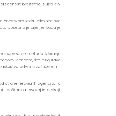
a predanost kvalitetnoj službi čini
na hrvatskom jeziku eliminira sve
chata posebno je cijenjen kada je
najnaprednije metode šifriranja
d strogom licencom, što osigurava
o iskustvo odvija u zaštićenom i
 od strane neovisnih agencija. To
 i poštenje u svakoj interakciji,
iskustvo, bilo preglednika ili