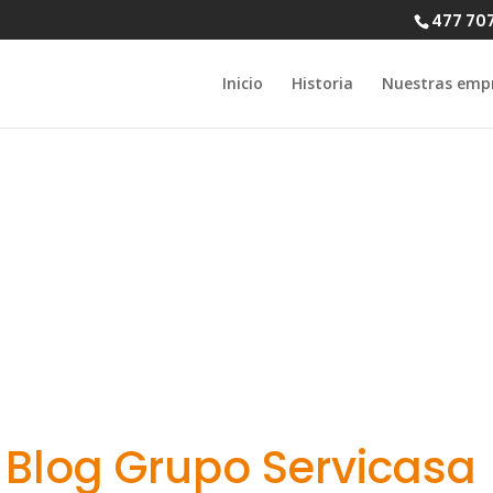
477 70
Inicio
Historia
Nuestras emp
e počinju velik
ke u Spinstein
Blog Grupo Servicasa