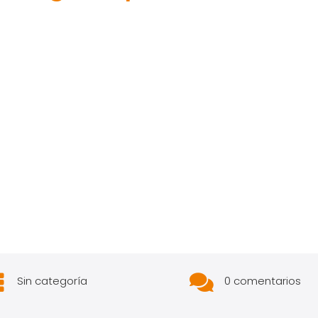


Sin categoría
0 comentarios