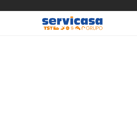
Mjesto gdj
korisni