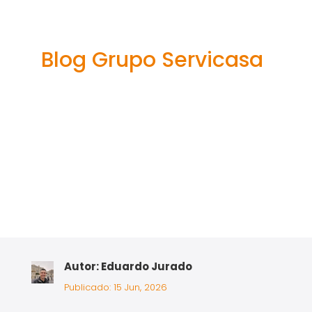
førsteklasses
spil i Danmark
Blog Grupo Servicasa
Autor: Eduardo Jurado
Publicado: 15 Jun, 2026