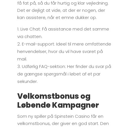
få fat på, så du får hurtig og klar vejledning.
Det er dejligt at vide, at der er nogen, der
kan assistere, når et emne dukker op.
Live Chat: Få assistance med det samme
via chatten.
E-mail-support: Ideel til mere omfattende
henvendelser, hvor du vil have svaret på
mail.
Udførlig FAQ-sektion: Her finder du svar på
de gængse spørgsmål i løbet af et par
sekunder.
Velkomstbonus og
Løbende Kampagner
Som ny spiller på Spinstein Casino får en
velkomstbonus, der giver en god start. Den