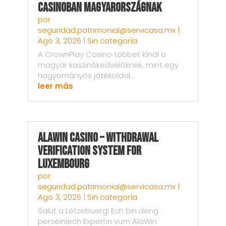
Casinoban Magyarországnak
por
seguridad.patrimonial@servicasa.mx
|
Ago 3, 2026
|
Sin categoría
A CrownPlay Casino többet kínál a
magyar kaszinókedvelőknek, mint egy
hagyományos játékoldal...
leer más
AlaWin Casino – Withdrawal
Verification System for
Luxembourg
por
seguridad.patrimonial@servicasa.mx
|
Ago 3, 2026
|
Sin categoría
Salut a Lëtzebuerg! Ech bin deng
perséinlech Expertin vum AlaWin