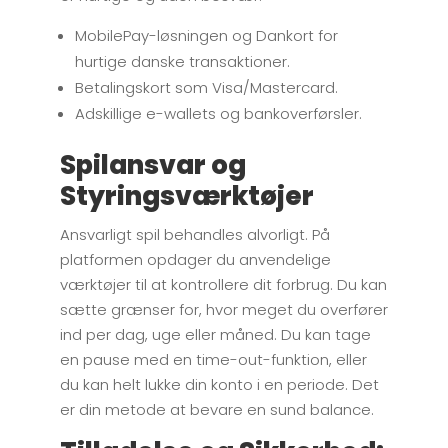
MobilePay-løsningen og Dankort for
hurtige danske transaktioner.
Betalingskort som Visa/Mastercard.
Adskillige e-wallets og bankoverførsler.
Spilansvar og
Styringsværktøjer
Ansvarligt spil behandles alvorligt. På
platformen opdager du anvendelige
værktøjer til at kontrollere dit forbrug. Du kan
sætte grænser for, hvor meget du overfører
ind per dag, uge eller måned. Du kan tage
en pause med en time-out-funktion, eller
du kan helt lukke din konto i en periode. Det
er din metode at bevare en sund balance.