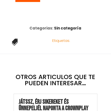
Categorias:
Sin categoría
Etiquetas:

OTROS ARTICULOS QUE TE
PUEDEN INTERESAR…
Játssz, Érj sikereket és
Ünnepeljél Naponta a CrownPlay