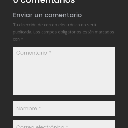
0 comentarios
Enviar un comentario
Tu dirección de correo electrónico no será
publicada.
Los campos obligatorios están marcados
con
*