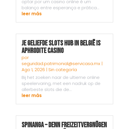
optar por um casino online é um
balanço entre esperança e prática...
leer más
Je Geliefde Slots Hub in België is
Aphrodite Casino
por
seguridad.patrimonial@servicasa.mx
|
Ago 1, 2026
|
Sin categoría
Bij het zoeken naar de ultieme online
speelervaring, met een nadruk op de
allerbeste slots die de...
leer más
Spinanga – Denn Freizeitvergnügen