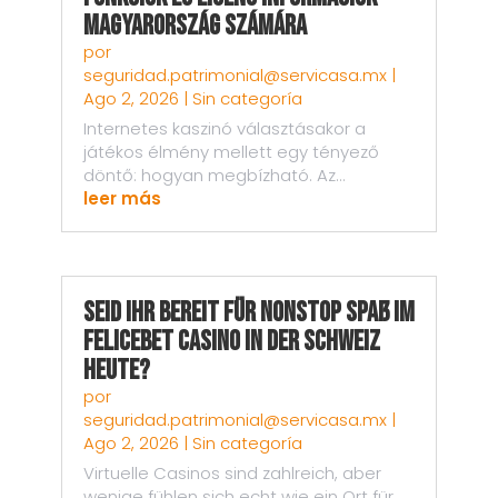
Magyarország számára
por
seguridad.patrimonial@servicasa.mx
|
Ago 2, 2026
|
Sin categoría
Internetes kaszinó választásakor a
játékos élmény mellett egy tényező
döntő: hogyan megbízható. Az...
leer más
Seid ihr bereit für nonstop Spaß im
Felicebet Casino in der Schweiz
heute?
por
seguridad.patrimonial@servicasa.mx
|
Ago 2, 2026
|
Sin categoría
Virtuelle Casinos sind zahlreich, aber
wenige fühlen sich echt wie ein Ort für