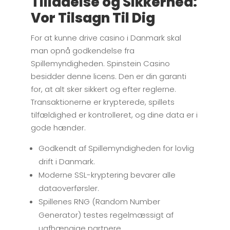
Tilladelse og Sikkerhed:
Vor Tilsagn Til Dig
For at kunne drive casino i Danmark skal
man opnå godkendelse fra
Spillemyndigheden. Spinstein Casino
besidder denne licens. Den er din garanti
for, at alt sker sikkert og efter reglerne.
Transaktionerne er krypterede, spillets
tilfældighed er kontrolleret, og dine data er i
gode hænder.
Godkendt af Spillemyndigheden for lovlig
drift i Danmark.
Moderne SSL-kryptering bevarer alle
dataoverførsler.
Spillenes RNG (Random Number
Generator) testes regelmæssigt af
uafhængige partnere.