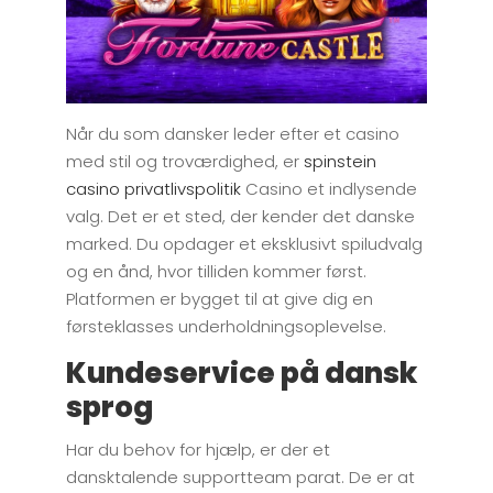
Når du som dansker leder efter et casino
med stil og troværdighed, er
spinstein
casino privatlivspolitik
Casino et indlysende
valg. Det er et sted, der kender det danske
marked. Du opdager et eksklusivt spiludvalg
og en ånd, hvor tilliden kommer først.
Platformen er bygget til at give dig en
førsteklasses underholdningsoplevelse.
Kundeservice på dansk
sprog
Har du behov for hjælp, er der et
dansktalende supportteam parat. De er at