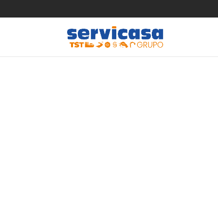
Spinstei
Melho
Cassino 