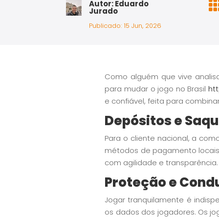
Autor: Eduardo
Jurado
Publicado: 15 Jun, 2026
Como alguém que vive analisan
para mudar o jogo no Brasil
ht
e confiável, feita para combina
Depósitos e Saque
Para o cliente nacional, a com
métodos de pagamento locais co
com agilidade e transparência.
Proteção e Condu
Jogar tranquilamente é indispe
os dados dos jogadores. Os jo