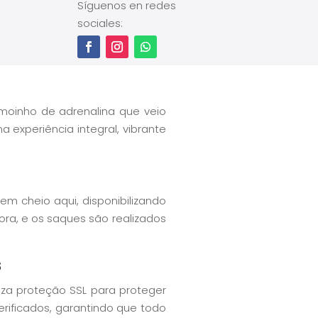
Síguenos en redes
sociales:
emoinho de adrenalina que veio
a experiência integral, vibrante
em cheio aqui, disponibilizando
ora, e os saques são realizados
s
liza proteção SSL para proteger
rificados, garantindo que todo