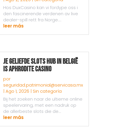
Hos DuxCasino kan vi fordype oss i
den fascinerende verdenen av live
dealer-spill rett fra Norge....
leer más
Je Geliefde Slots Hub in België
is Aphrodite Casino
por
seguridad.patrimonial@servicasa.mx
|
Ago 1, 2026
|
Sin categoría
Bij het zoeken naar de ultieme online
speelervaring, met een nadruk op
de allerbeste slots die de...
leer más