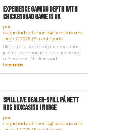
Experience Gaming Depth with
Chickenroad Game in UK
por
seguridad.patrimonial@servicasa.mx
|
Ago 2, 2026
|
Sin categoría
UK gamers searching for more than
just button-mashing are uncovering
a favorite in Chickenroad...
leer más
Spill live dealer-spill på nett
hos DuxCasino i Norge
por
seguridad.patrimonial@servicasa.mx
|
Ago 2, 2026
|
Sin categoría