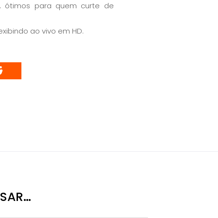
s, ótimos para quem curte de
exibindo ao vivo em HD.
ESAR…