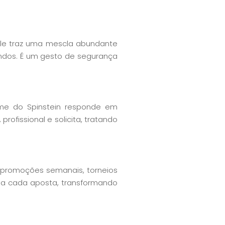
 Ele traz uma mescla abundante
undos. É um gesto de segurança
ime do Spinstein responde em
profissional e solicita, tratando
m promoções semanais, torneios
mia cada aposta, transformando