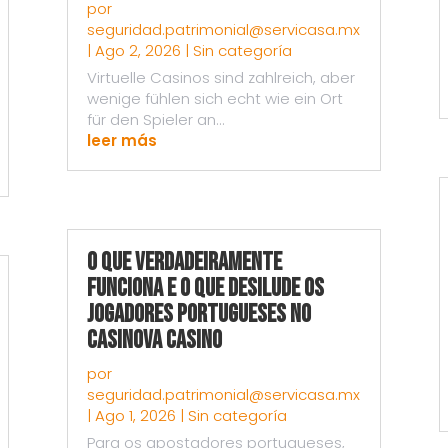
por
seguridad.patrimonial@servicasa.mx
|
Ago 2, 2026
|
Sin categoría
Virtuelle Casinos sind zahlreich, aber
wenige fühlen sich echt wie ein Ort
für den Spieler an...
leer más
O Que Verdadeiramente
Funciona e o Que Desilude os
Jogadores Portugueses no
Casinova Casino
por
seguridad.patrimonial@servicasa.mx
|
Ago 1, 2026
|
Sin categoría
Para os apostadores portugueses,