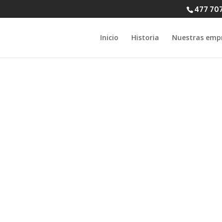
477 70
Inicio
Historia
Nuestras emp
n Cassino Prop
r Entretenime
aos Jogadores 