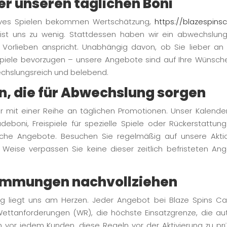
er unseren täglichen Boni
ktives Spielen bekommen Wertschätzung,
https://blazespins
st uns zu wenig. Stattdessen haben wir ein abwechslun
Vorlieben anspricht. Unabhängig davon, ob Sie lieber an S
-Spiele bevorzugen – unsere Angebote sind auf Ihre Wünsc
chslungsreich und belebend.
n, die für Abwechslung sorgen
 mit einer Reihe an täglichen Promotionen. Unser Kalender
deboni, Freispiele für spezielle Spiele oder Rückerstattu
sche Angebote. Besuchen Sie regelmäßig auf unsere Aktio
 Weise verpassen Sie keine dieser zeitlich befristeten A
immungen nachvollziehen
ng liegt uns am Herzen. Jeder Angebot bei Blaze Spins Casi
 Wettanforderungen (WR), die höchste Einsatzgrenze, die au
n vor jedem Kunden, diese Regeln vor der Aktivierung zu prü