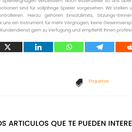
Spielvergnügen verbessern. Noch essenzieller ist uns aber
tionen sind für volljährige Spieler vorgesehen. Wir stellen 
ntrollieren. Hierzu gehören Einsatzlimits, Sitzungs-Erin
für uns ein Instrument für mehr Vergnügen, keine Gewinnver
r Kundendienst gern zu Verfügung und empfiehlt Ihnen profess
Etiquetas:

S ARTICULOS QUE TE PUEDEN INTER