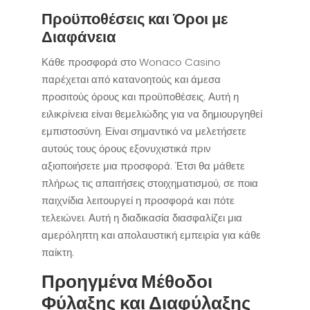
Προϋποθέσεις και Όροι με
Διαφάνεια
Κάθε προσφορά στο Wonaco Casino
παρέχεται από κατανοητούς και άμεσα
προσιτούς όρους και προϋποθέσεις. Αυτή η
ειλικρίνεια είναι θεμελιώδης για να δημιουργηθεί
εμπιστοσύνη. Είναι σημαντικό να μελετήσετε
αυτούς τους όρους εξονυχιστικά πριν
αξιοποιήσετε μια προσφορά. Έτσι θα μάθετε
πλήρως τις απαιτήσεις στοιχηματισμού, σε ποια
παιχνίδια λειτουργεί η προσφορά και πότε
τελειώνει. Αυτή η διαδικασία διασφαλίζει μια
αμερόληπτη και απολαυστική εμπειρία για κάθε
παίκτη.
Προηγμένα Μέθοδοι
Φύλαξης και Διαφύλαξης