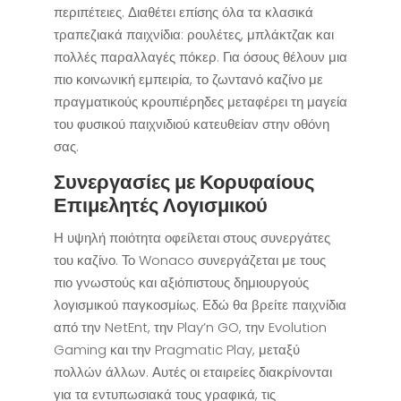
περιπέτειες. Διαθέτει επίσης όλα τα κλασικά
τραπεζιακά παιχνίδια: ρουλέτες, μπλάκτζακ και
πολλές παραλλαγές πόκερ. Για όσους θέλουν μια
πιο κοινωνική εμπειρία, το ζωντανό καζίνο με
πραγματικούς κρουπιέρηδες μεταφέρει τη μαγεία
του φυσικού παιχνιδιού κατευθείαν στην οθόνη
σας.
Συνεργασίες με Κορυφαίους
Επιμελητές Λογισμικού
Η υψηλή ποιότητα οφείλεται στους συνεργάτες
του καζίνο. Το Wonaco συνεργάζεται με τους
πιο γνωστούς και αξιόπιστους δημιουργούς
λογισμικού παγκοσμίως. Εδώ θα βρείτε παιχνίδια
από την NetEnt, την Play’n GO, την Evolution
Gaming και την Pragmatic Play, μεταξύ
πολλών άλλων. Αυτές οι εταιρείες διακρίνονται
για τα εντυπωσιακά τους γραφικά, τις