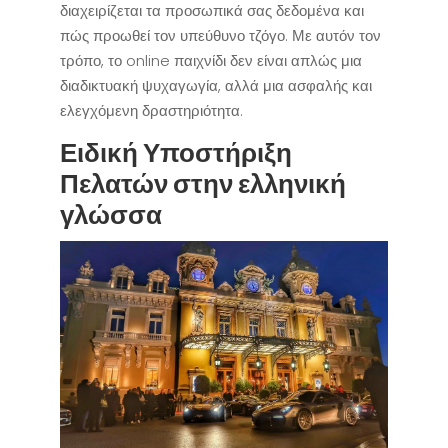
διαχειρίζεται τα προσωπικά σας δεδομένα και
πώς προωθεί τον υπεύθυνο τζόγο. Με αυτόν τον
τρόπο, το online παιχνίδι δεν είναι απλώς μια
διαδικτυακή ψυχαγωγία, αλλά μια ασφαλής και
ελεγχόμενη δραστηριότητα.
Ειδική Υποστήριξη
Πελατών στην ελληνική
γλώσσα