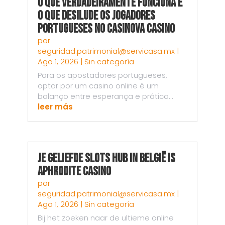
O Que Verdadeiramente Funciona e
o Que Desilude os Jogadores
Portugueses no Casinova Casino
por
seguridad.patrimonial@servicasa.mx
|
Ago 1, 2026
|
Sin categoría
Para os apostadores portugueses,
optar por um casino online é um
balanço entre esperança e prática...
leer más
Je Geliefde Slots Hub in België is
Aphrodite Casino
por
seguridad.patrimonial@servicasa.mx
|
Ago 1, 2026
|
Sin categoría
Bij het zoeken naar de ultieme online