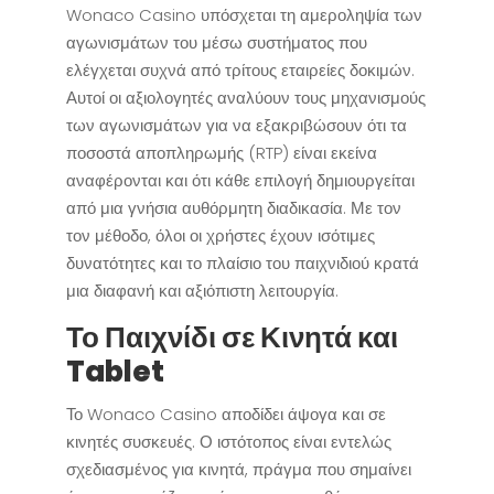
Wonaco Casino υπόσχεται τη αμεροληψία των
αγωνισμάτων του μέσω συστήματος που
ελέγχεται συχνά από τρίτους εταιρείες δοκιμών.
Αυτοί οι αξιολογητές αναλύουν τους μηχανισμούς
των αγωνισμάτων για να εξακριβώσουν ότι τα
ποσοστά αποπληρωμής (RTP) είναι εκείνα
αναφέρονται και ότι κάθε επιλογή δημιουργείται
από μια γνήσια αυθόρμητη διαδικασία. Με τον
τον μέθοδο, όλοι οι χρήστες έχουν ισότιμες
δυνατότητες και το πλαίσιο του παιχνιδιού κρατά
μια διαφανή και αξιόπιστη λειτουργία.
Το Παιχνίδι σε Κινητά και
Tablet
Το Wonaco Casino αποδίδει άψογα και σε
κινητές συσκευές. Ο ιστότοπος είναι εντελώς
σχεδιασμένος για κινητά, πράγμα που σημαίνει