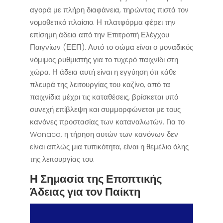
αγορά με πλήρη διαφάνεια, τηρώντας πιστά τον
νομοθετικό πλαίσιο. Η πλατφόρμα φέρει την
επίσημη άδεια από την Επιτροπή Ελέγχου
Παιγνίων (ΕΕΠ). Αυτό το σώμα είναι ο μοναδικός
νόμιμος ρυθμιστής για το τυχερό παιχνίδι στη
χώρα. Η άδεια αυτή είναι η εγγύηση ότι κάθε
πλευρά της λειτουργίας του καζίνο, από τα
παιχνίδια μέχρι τις καταθέσεις, βρίσκεται υπό
συνεχή επίβλεψη και συμμορφώνεται με τους
κανόνες προστασίας των καταναλωτών. Για το
Wonaco, η τήρηση αυτών των κανόνων δεν
είναι απλώς μια τυπικότητα, είναι η θεμέλιο όλης
της λειτουργίας του.
Η Σημασία της Εποπτικής
Άδειας για τον Παίκτη