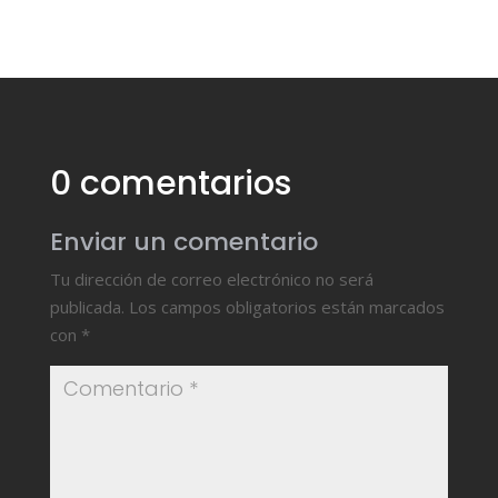
0 comentarios
Enviar un comentario
Tu dirección de correo electrónico no será
publicada.
Los campos obligatorios están marcados
con
*