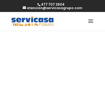
477 707 2604
atencion@servicasagrupo.com
Το Wonaco
Casino Παρέχει
Νόμιμο, Ασφαλές