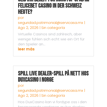
Felicebet Casino in der Schweiz
heute?
por
seguridad.patrimonial@servicasa.mx
|
Ago 2, 2026
|
Sin categoría
Virtuelle Casinos sind zahlreich, aber
wenige fühlen sich echt wie ein Ort für
den Spieler an...
leer más
Spill live dealer-spill på nett hos
DuxCasino i Norge
por
seguridad.patrimonial@servicasa.mx
|
Ago 2, 2026
|
Sin categoría
Hos DuxCasino kan vi fordype oss i den
fascinerende verdenen av live dealer-