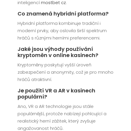
inteligencí
mostbet cz
.
Co znamená hybridní platforma?
Hybridní platforma kombinuje tradiční i
moderní prvky, aby oslovila širší spektrum
hráčů s různými herními preferencemi.
Jaké jsou výhody používání
kryptoměn v online kasinech?
Kryptoměny poskytují vyšší úroveň
zabezpečení a anonymity, což je pro mnoho
hráčů atraktivní.
Je použití VR a AR v kasinech
populární?
Ano, VR a AR technologie jsou stále
populárnější, protože nabízejí pohlcující a
realistický herní zážitek, který zvyšuje
angažovanost hráčů.