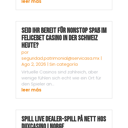
leer más
Seid ihr bereit für nonstop Spaß im
Felicebet Casino in der Schweiz
heute?
por
seguridad.patrimonial@servicasa.mx
|
Ago 2, 2026
|
Sin categoría
Virtuelle Casinos sind zahlreich, aber
wenige fühlen sich echt wie ein Ort für
den Spieler an...
leer más
Spill live dealer-spill på nett hos
DuxCasino i Norge