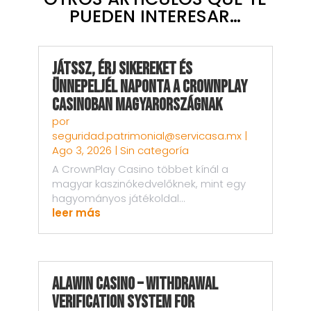
PUEDEN INTERESAR…
Játssz, Érj sikereket és
Ünnepeljél Naponta a CrownPlay
Casinoban Magyarországnak
por
seguridad.patrimonial@servicasa.mx
|
Ago 3, 2026
|
Sin categoría
A CrownPlay Casino többet kínál a
magyar kaszinókedvelőknek, mint egy
hagyományos játékoldal...
leer más
AlaWin Casino – Withdrawal
Verification System for