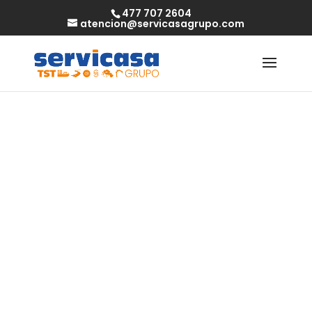
477 707 2604
atencion@servicasagrupo.com
Tradiční vs.
Moderní Funkce
v Nových