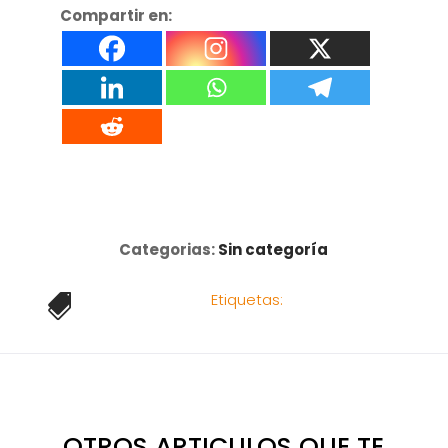
Compartir en:
Categorias:
Sin categoría
Etiquetas:

OTROS ARTICULOS QUE TE