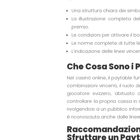
Una struttura chiara dei simbol
La illustrazione completa del
premio.
Le condizioni per attivare il 
Le norme complete di tutte le f
L’indicazione delle linee vinc
Che Cosa Sono i P
Nel casinò online, il paytable 
combinazioni vincenti, il ruolo 
giocatore svizzero, abituato 
controllare la propria cassa 
rivolgendosi a un pubblico infor
è riconosciuta anche dalle line
Raccomandazioni
Sfruttare un Pay