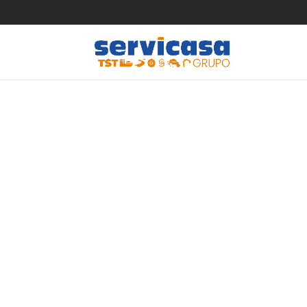
Una An
Paytab