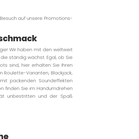
n Besuch auf unsere Promotions-
Geschmack
rgie! Wir haben mit den weltweit
die ständig wächst. Egal, ob Sie
 sind, hier erhalten Sie Ihren
n Roulette-Varianten, Blackjack,
d mit packenden Soundeffekten
ktion finden Sie im Handumdrehen
tät unbestritten und der Spaß
che