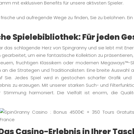
amm mit exklusiven Benefits für unsere aktivsten Spieler.
, frische und aufregende Wege zu finden, Sie zu belohnen. Ei
che Spielebibliothek: Für jeden 
dar das schlagende Herz von Spingranny und sie lebt mit Ene
gearbeitet, um eine fantastische Kollektion zu präsentieren, 
uern, fruchtigen Klassikern oder modernen Megaways™-Slots
 an die Strategen und Traditionalisten: Eine breite Auswahl a
f Sie. Jedes Spiel wird in gestochen scharfer Grafik un
lebnis zu erzeugen. Mit unserer starken Such- und Filterfun
r Stimmung harmoniert. Die Vielfalt ist enorm, die Quali
 Das Casino-Erlebnis in Ihrer Tas