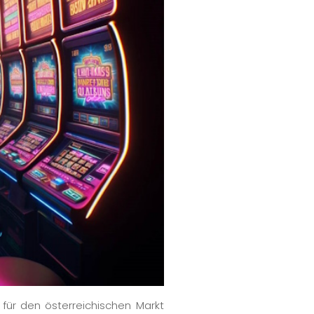
 für den österreichischen Markt