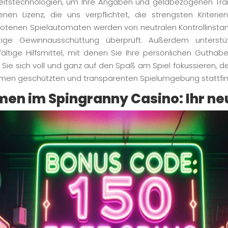
itstechnologien, um Ihre Angaben und geldbezogenen Trans
en Lizenz, die uns verpflichtet, die strengsten Kriteri
botenen Spielautomaten werden von neutralen Kontrollinsta
htige Gewinnausschüttung überprüft. Außerdem unterstüt
fältige Hilfsmittel, mit denen Sie Ihre persönlichen Guthabe
 Sie sich voll und ganz auf den Spaß am Spiel fokussieren, d
lkommen geschützten und transparenten Spielumgebung stattfi
men im Spingranny Casino: Ihr neu