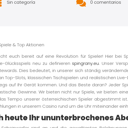


Sin categoría
0 comentarios
cht euch bereit auf eine Revolution für Spieler! Hier bei 
ne-Glücksspiels neu zu definieren
spingrany.eu
. Unser Versp
ards. Dies bedeutet, in unserer sich ständig verändernden
 Top-Slots, klassischen Tischspielen und realistischen Live-D
gs auf Ihr Gerät kommen. Und das Beste daran? Jeder Spin,
stische Gewinne. Wir bieten nicht nur Spiele, wir bieten ei
 das Tempo unserer österreichischen Spieler abgestimmt is
ahlungen in unserem Casino rund um die Uhr miteinander ein
h heute Ihr ununterbrochenes Ab
ie Scheinwerfer sind an und die gewaltigsten Belohnungen