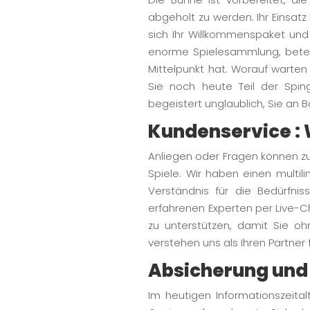
abgeholt zu werden. Ihr Einsatz
sich Ihr Willkommenspaket und
enorme Spielesammlung, beteil
Mittelpunkt hat. Worauf warte
Sie noch heute Teil der Spin
begeistert unglaublich, Sie an 
Kundenservice : 
Anliegen oder Fragen können zu
Spiele. Wir haben einen multi
Verständnis für die Bedürfni
erfahrenen Experten per Live-Cha
zu unterstützen, damit Sie oh
verstehen uns als Ihren Partner f
Absicherung und 
Im heutigen Informationszeital