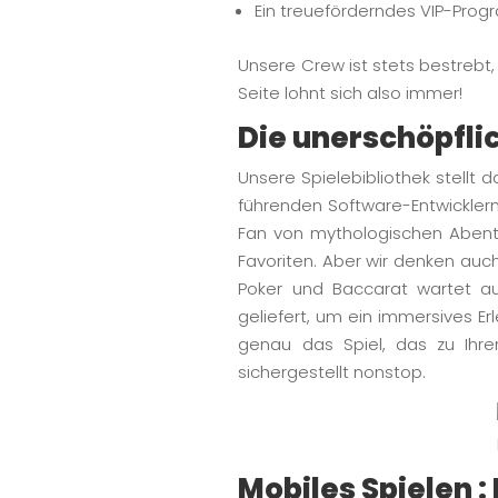
Ein treueförderndes VIP-Progr
Unsere Crew ist stets bestrebt
Seite lohnt sich also immer!
Die unerschöpfli
Unsere Spielebibliothek stellt 
führenden Software-Entwicklern 
Fan von mythologischen Abente
Favoriten. Aber wir denken auch
Poker und Baccarat wartet au
geliefert, um ein immersives Er
genau das Spiel, das zu Ihre
sichergestellt nonstop.
Mobiles Spielen :