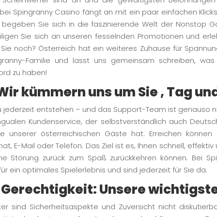
 bei Spingranny Casino fängt an mit ein paar einfachen Klicks.
 begeben Sie sich in die faszinierende Welt der Nonstop 
igen Sie sich an unseren fesselnden Promotionen und erleb
n Sie noch? Österreich hat ein weiteres Zuhause für Spannu
granny-Familie und lasst uns gemeinsam schreiben, was 
Bord zu haben!
Wir kümmern uns um Sie , Tag un
 jederzeit entstehen – und das Support-Team ist genauso no
lingualen Kundenservice, der selbstverständlich auch Deuts
sse unserer österreichischen Gäste hat. Erreichen könn
t, E-Mail oder Telefon. Das Ziel ist es, Ihnen schnell, effekti
ne Störung zurück zum Spaß zurückkehren können. Bei Sping
ür ein optimales Spielerlebnis und sind jederzeit für Sie da.
Gerechtigkeit: Unsere wichtigst
ter sind Sicherheitsaspekte und Zuversicht nicht diskutierb