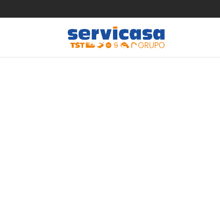
Ununterb
Rewar
Sp