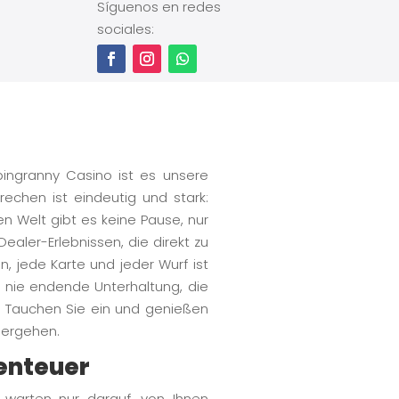
Síguenos en redes
sociales:
Spingranny Casino ist es unsere
rechen ist eindeutig und stark:
 Welt gibt es keine Pause, nur
ealer-Erlebnissen, die direkt zu
 jede Karte und jeder Wurf ist
ne nie endende Unterhaltung, die
t. Tauchen Sie ein und genießen
hergehen.
enteuer
 warten nur darauf, von Ihnen