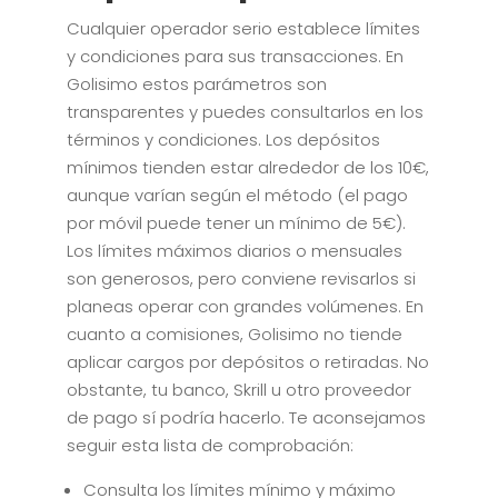
Cualquier operador serio establece límites
y condiciones para sus transacciones. En
Golisimo estos parámetros son
transparentes y puedes consultarlos en los
términos y condiciones. Los depósitos
mínimos tienden estar alrededor de los 10€,
aunque varían según el método (el pago
por móvil puede tener un mínimo de 5€).
Los límites máximos diarios o mensuales
son generosos, pero conviene revisarlos si
planeas operar con grandes volúmenes. En
cuanto a comisiones, Golisimo no tiende
aplicar cargos por depósitos o retiradas. No
obstante, tu banco, Skrill u otro proveedor
de pago sí podría hacerlo. Te aconsejamos
seguir esta lista de comprobación:
Consulta los límites mínimo y máximo