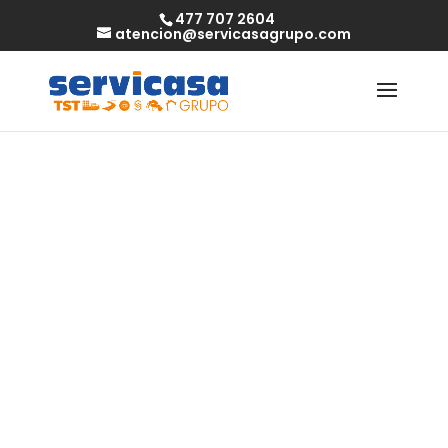
477 707 2604
atencion@servicasagrupo.com
Forma de
Depositar y
Retirar en