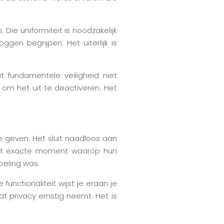
Die uniformiteit is noodzakelijk
gen begrijpen. Het uiterlijk is
at fundamentele veiligheid niet
d om het uit te deactiveren. Het
 geven. Het sluit naadloos aan
f het exacte moment waarop hun
oeling was.
nctionaliteit wijst je eraan je
t privacy ernstig neemt. Het is