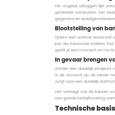
Per ongeluk uitloggen lijkt on
gedeelde computers. Een sessie
gegevens en speelgeschieden
Blootstelling van ba
Tijdens een actieve sessie kan 
kan die transactie stokken. Dat 
geeft je een moment om na te 
In gevaar brengen 
Zonder een duidelijk eindpunt v
is de account op de server mog
zorgt voor een duidelijk sluit
Het verlaagt ook de kansen voor
een goede bedrijfsvoering aan
Technische basi