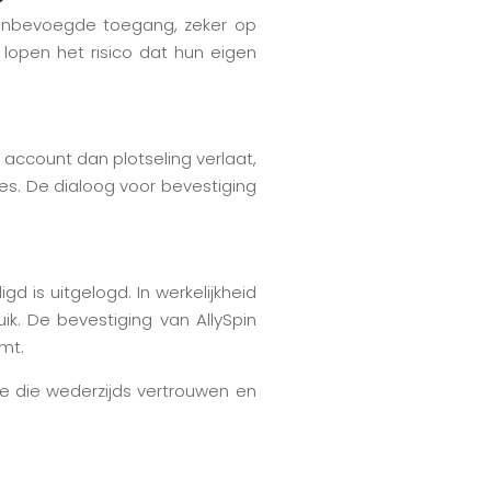
in onbevoegde toegang, zeker op
 lopen het risico dat hun eigen
 account dan plotseling verlaat,
lies. De dialoog voor bevestiging
d is uitgelogd. In werkelijkheid
ik. De bevestiging van AllySpin
mt.
tie die wederzijds vertrouwen en