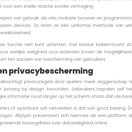
 voor een snelle reactie zonder vertraging.
 wijzen van gebruik: de site, mobiele browser en programma’s. 
ussen devices. Zo leren ze één uniforme methode van uitlog
bereikbaarheid.
ze functie niet kunt uitzetten. Dat besluit beklemtoont d
 voor eerlijke veiligheid voor iedereen boven de mogelijkhei
jken ten aanzien van bescherming van gebruikers.
 en privacybescherming
bekrachtigt privacyregels door spelers meer zeggenschap te
die ‘privacy by design’ bevordert. Gebruikers bepalen zel
welijke informatie nooit langer op het scherm staan dan de bed
 of openbare wifi-netwerken is dat van groot belang. De fu
nagen. AllySpin presenteert zich hiermee als een platform da
roeiende bezorgdheid over dataveiligheid online.