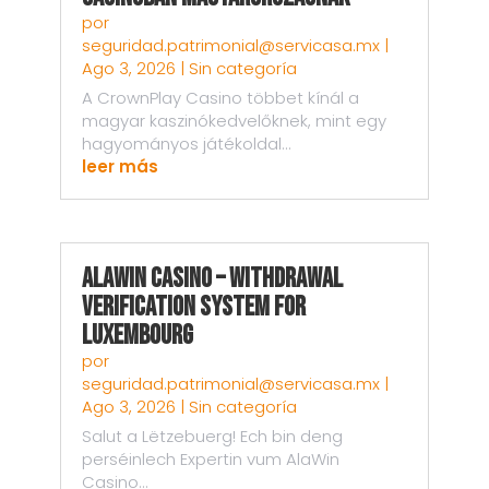
por
seguridad.patrimonial@servicasa.mx
|
Ago 3, 2026
|
Sin categoría
A CrownPlay Casino többet kínál a
magyar kaszinókedvelőknek, mint egy
hagyományos játékoldal...
leer más
AlaWin Casino – Withdrawal
Verification System for
Luxembourg
por
seguridad.patrimonial@servicasa.mx
|
Ago 3, 2026
|
Sin categoría
Salut a Lëtzebuerg! Ech bin deng
perséinlech Expertin vum AlaWin
Casino...