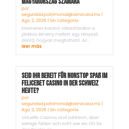
Magyarország számára
por
seguridad.patrimonial@servicasa.mx
|
Ago 2, 2026
|
Sin categoría
Internetes kaszinó választásakor a
játékos élmény mellett egy tényező
döntő: hogyan megbízható. Az...
leer más
Seid ihr bereit für nonstop Spaß im
Felicebet Casino in der Schweiz
heute?
por
seguridad.patrimonial@servicasa.mx
|
Ago 2, 2026
|
Sin categoría
Virtuelle Casinos sind zahlreich, aber
wenige fühlen sich echt wie ein Ort für