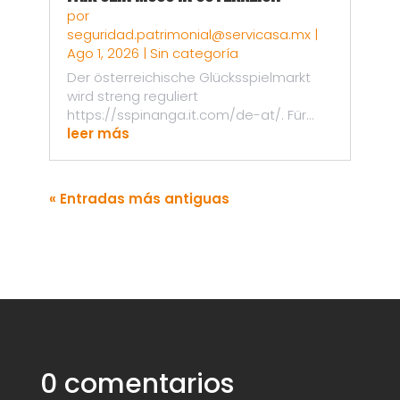
por
seguridad.patrimonial@servicasa.mx
|
Ago 1, 2026
|
Sin categoría
Der österreichische Glücksspielmarkt
wird streng reguliert
https://sspinanga.it.com/de-at/. Für...
leer más
« Entradas más antiguas
0 comentarios