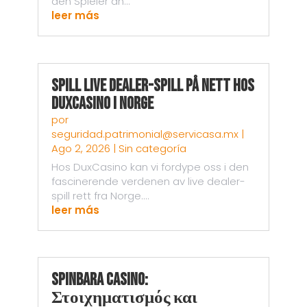
den Spieler an...
leer más
Spill live dealer-spill på nett hos
DuxCasino i Norge
por
seguridad.patrimonial@servicasa.mx
|
Ago 2, 2026
|
Sin categoría
Hos DuxCasino kan vi fordype oss i den
fascinerende verdenen av live dealer-
spill rett fra Norge....
leer más
Spinbara Casino:
Στοιχηματισμός και