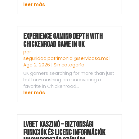
leer más
Experience Gaming Depth with
Chickenroad Game in UK
por
seguridad.patrimonial@servicasa.mx
|
Ago 2, 2026
|
Sin categoría
UK gamers searching for more than just
button-mashing are uncovering a
favorite in Chickenroad...
leer más
LVBet kaszinó – Biztonsági
funkciók és licenc információk