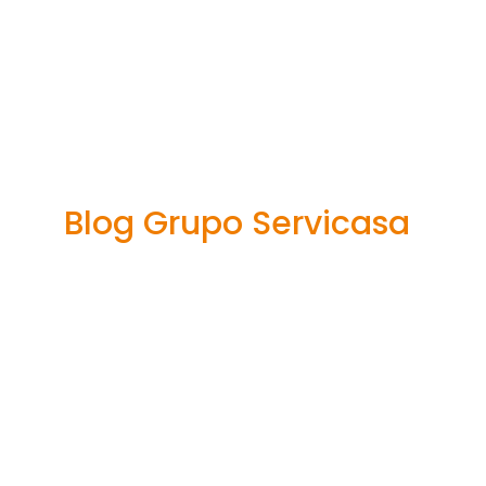
Een
Toegankelijkheids
Betekenen Voor
Toetsenbordgebrui
in België
Blog Grupo Servicasa