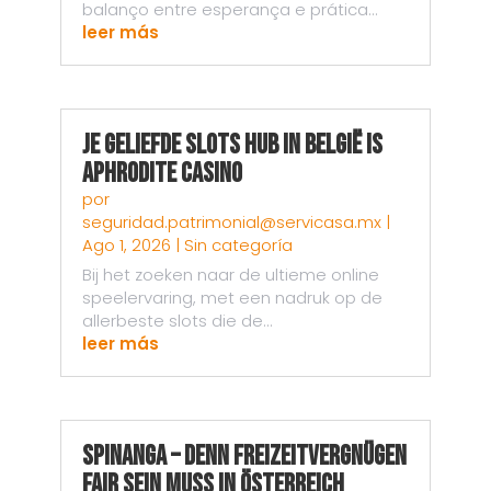
balanço entre esperança e prática...
leer más
Je Geliefde Slots Hub in België is
Aphrodite Casino
por
seguridad.patrimonial@servicasa.mx
|
Ago 1, 2026
|
Sin categoría
Bij het zoeken naar de ultieme online
speelervaring, met een nadruk op de
allerbeste slots die de...
leer más
Spinanga – Denn Freizeitvergnügen
fair sein muss in Österreich