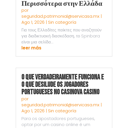
Περισσότερα στην Ελλάδα
por
seguridad.patrimonial@servicasa.mx
|
Ago 1, 2026
|
Sin categoría
Για τους Ελλαδίτες παίκτες που αναζητούν
για διαδικτυακή διασκέδαση, το Spinbara
είναι μια σελίδα...
leer más
O Que Verdadeiramente Funciona e
o Que Desilude os Jogadores
Portugueses no Casinova Casino
por
seguridad.patrimonial@servicasa.mx
|
Ago 1, 2026
|
Sin categoría
Para os apostadores portugueses,
optar por um casino online é um