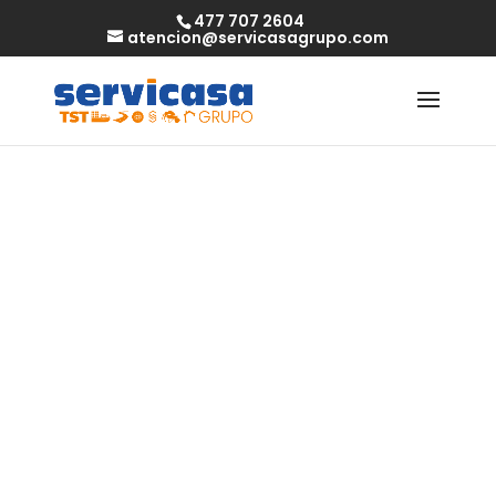
477 707 2604
atencion@servicasagrupo.com
Waarom Focus
States van
Golisimo Casino