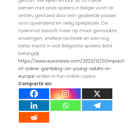
gestart. We kijken ernaar uit om deze
samen met onze spelers in België voort te
zetten, gestuwd door een gedeelde passie
voor opwindend en veilig spelplezier. De
toekomst belooft meer op maat gemaakte
ervaringen, snellere techniek en een nog
beter inzicht in wat Belgische spelers écht
belangrijk
https://www.euronews.com/2022/12/01/impact-
of-online-gambling-on-young-adults-in-
europe
vinden in hun online casino.
Compartir en: