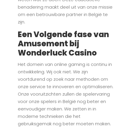
benadering maakt deel uit van onze missie
om een betrouwbare partner in België te
zijn.
Een Volgende fase van
Amusement bij
Wonderluck Casino
Het domein van online gaming is continu in
ontwikkeling. Wij ook niet. We zijn
voortdurend op zoek naar methoden om
onze service te innoveren en optimaliseren.
Onze vooruitzichten zullen de spelervaring
voor onze spelers in België nog beter en
eenvoudiger maken. We zetten in in
moderne technieken die het
gebruiksgemak nog beter moeten maken.