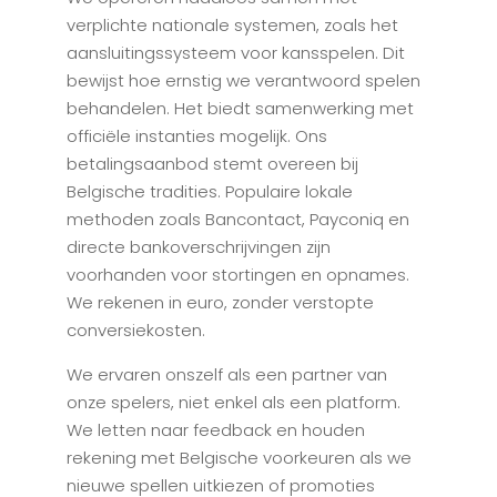
verplichte nationale systemen, zoals het
aansluitingssysteem voor kansspelen. Dit
bewijst hoe ernstig we verantwoord spelen
behandelen. Het biedt samenwerking met
officiële instanties mogelijk. Ons
betalingsaanbod stemt overeen bij
Belgische tradities. Populaire lokale
methoden zoals Bancontact, Payconiq en
directe bankoverschrijvingen zijn
voorhanden voor stortingen en opnames.
We rekenen in euro, zonder verstopte
conversiekosten.
We ervaren onszelf als een partner van
onze spelers, niet enkel als een platform.
We letten naar feedback en houden
rekening met Belgische voorkeuren als we
nieuwe spellen uitkiezen of promoties