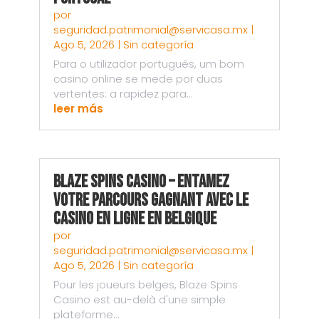
por
seguridad.patrimonial@servicasa.mx
|
Ago 5, 2026
|
Sin categoría
Para o utilizador português, um bom
casino online se mede por duas
vertentes: a rapidez para...
leer más
Blaze Spins Casino – Entamez
votre parcours gagnant avec le
casino en ligne en Belgique
por
seguridad.patrimonial@servicasa.mx
|
Ago 5, 2026
|
Sin categoría
Pour les joueurs belges, Blaze Spins
Casino est au-delà d'une simple
plateforme...