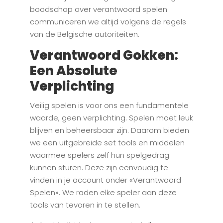
boodschap over verantwoord spelen
communiceren we altijd volgens de regels
van de Belgische autoriteiten.
Verantwoord Gokken:
Een Absolute
Verplichting
Veilig spelen is voor ons een fundamentele
waarde, geen verplichting. Spelen moet leuk
blijven en beheersbaar zijn. Daarom bieden
we een uitgebreide set tools en middelen
waarmee spelers zelf hun spelgedrag
kunnen sturen. Deze zijn eenvoudig te
vinden in je account onder «Verantwoord
Spelen». We raden elke speler aan deze
tools van tevoren in te stellen.