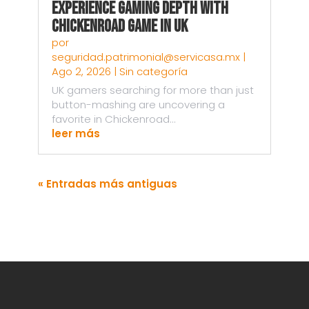
Experience Gaming Depth with
Chickenroad Game in UK
por
seguridad.patrimonial@servicasa.mx
|
Ago 2, 2026
|
Sin categoría
UK gamers searching for more than just
button-mashing are uncovering a
favorite in Chickenroad...
leer más
« Entradas más antiguas