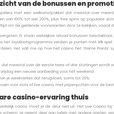
rzicht van de bonussen en promot
pelers met een welkomstpakket dat meestal over meerde
 van 100% tot wel 200%, plus free spins op populaire slot
altijd om de geldende voorwaarden door te bekijken, vooral d
 vergeten. Er staan wekelijkse reload bonussen beschikbaar
 het loyaliteitsprogramma verdien je punten met elk spel dat
delen. Het valt me op hoe het casino het ‘Game Points’ sy
 dat meestal over de eerste twee of drie stortingen wordt v
 vrijdag een nieuwe aanbieding voor het weekend.
n je weekverlies dat terugvloeit, soms tot 20%.
ien voor slots of live casino, met prijzenpotten voor de best
ware casino-ervaring thuis
rkelijk casino moet je de deur niet uit. Het Live Casino bi
je scherm. Je neemt deel aan tafels met andere gasten, wa