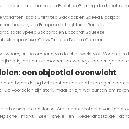
reed en komt met name van Evolution Gaming, de duidelijke ma
e varianten, zoals Unlimited Blackjack en Speed Blackjack.
amerahoeken, van Europese tot Lightning Roulette.
carat, zoals Speed Baccarat en Baccarat Squeeze.
s Monopoly Live, Crazy Time en Dream Catcher.
bekwaam, en de omgang via de chat werkt vlot. Voor mij is di
gelijkmatig, ook drukke momenten, wat wijst op een goede tec
elen: een objectief evenwicht
prechte beoordeling betekent ook de kanttekeningen noemen.
ino. De voordelen zijn sterk, maar er zijn wel punten om rek
he erkenning en regulering; Grote gamecollectie van top prov
gische markt; Zeer snelle en Nederlandstalige klant