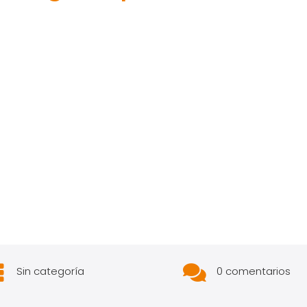


Sin categoría
0 comentarios