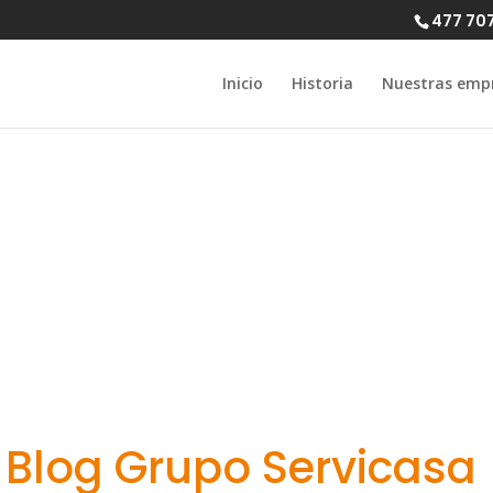
477 70
Inicio
Historia
Nuestras emp
o – Grote Spel
sen Enkel in B
Blog Grupo Servicasa