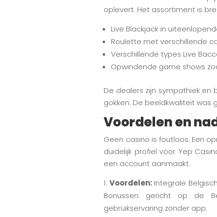
oplevert. Het assortiment is b
Live Blackjack in uiteenlopend
Roulette met verschillende c
Verschillende types Live Bac
Opwindende game shows zoal
De dealers zijn sympathiek en 
gokken. De beeldkwaliteit was 
Voordelen en nad
Geen casino is foutloos. Een o
duidelijk profiel voor Yep Cas
een account aanmaakt.
Voordelen:
Integrale Belgisc
Bonussen gericht op de Bel
gebruikservaring zonder app.