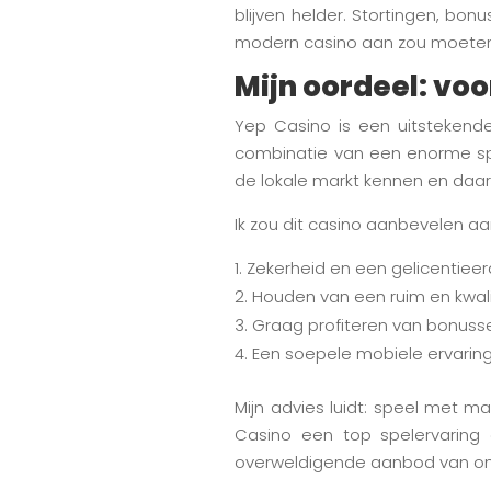
blijven helder. Stortingen, bo
modern casino aan zou moeten 
Mijn oordeel: vo
Yep Casino is een uitstekend
combinatie van een enorme spel
de lokale markt kennen en daar
Ik zou dit casino aanbevelen aa
Zekerheid en een gelicentieer
Houden van een ruim en kwali
Graag profiteren van bonuss
Een soepele mobiele ervaring
Mijn advies luidt: speel met 
Casino een top spelervaring
overweldigende aanbod van onl