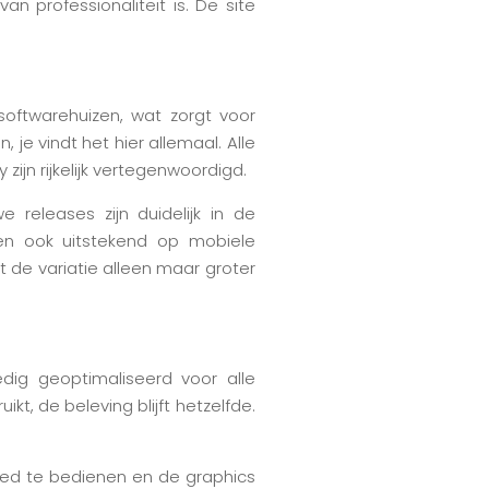
an professionaliteit is. De site
oftwarehuizen, wat zorgt voor
, je vindt het hier allemaal. Alle
ijn rijkelijk vertegenwoordigd.
 releases zijn duidelijk in de
ken ook uitstekend op mobiele
 de variatie alleen maar groter
dig geoptimaliseerd voor alle
kt, de beleving blijft hetzelfde.
oed te bedienen en de graphics