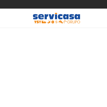
Yep Casin
Bonus