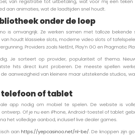
el, van registratie tot uitbetaling, wat voor mij een teken v
ed aan animaties, wat de laadtijden snel houdt.
liotheek onder de loep
o is omvangrijk. Ze werken samen met talloze bekende s
u van houdt klassieke slots, moderne video slots of tafelspelen
unning. Providers zoals NetEnt, Play’n GO en Pragmatic Play z
g. Je sorteert op provider, populariteit of thema. Nieuwe
aatste hits direct kunt proberen. De meeste spellen wer
de aanwezigheid van kleinere maar uitstekende studios, wat
telefoon of tablet
le app nodig om mobiel te spelen. De website is volle
ontwerp. Of je nu een iPhone, Android-toestel of tablet gebrui
a het volledige aanbod, inclusief live dealer games.
tisch aan
https://yepcasinoo.net/nl-be/
. De knoppen zijn g