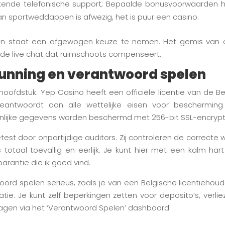
ende telefonische support; Bepaalde bonusvoorwaarden
an sportweddappen is afwezig, het is puur een casino.
in staat een afgewogen keuze te nemen. Het gemis van ee
l de live chat dat ruimschoots compenseert.
gunning en verantwoord spelen
hoofdstuk. Yep Casino heeft een officiële licentie van de B
eantwoordt aan alle wettelijke eisen voor bescherming 
nlijke gegevens worden beschermd met 256-bit SSL-encrypt
est door onpartijdige auditors. Zij controleren de correct
 totaal toevallig en eerlijk. Je kunt hier met een kalm hart 
rantie die ik goed vind.
ord spelen serieus, zoals je van een Belgische licentiehou
atie. Je kunt zelf beperkingen zetten voor deposito’s, verlie
vragen via het ‘Verantwoord Spelen’ dashboard.