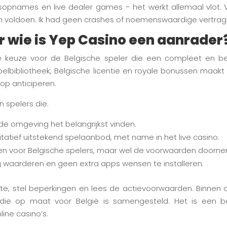
nusopnames en live dealer games – het werkt allemaal vlot. V
voldoen. Ik had geen crashes of noemenswaardige vertragin
or wie is Yep Casino een aanrader
e keuze voor de Belgische speler die een compleet en b
bibliotheek, Belgische licentie en royale bonussen maakt h
op anticiperen.
n spelers die:
de omgeving het belangrijkst vinden.
tatief uitstekend spelaanbod, met name in het live casino.
en voor Belgische spelers, maar wel de voorwaarden doorn
 waarderen en geen extra apps wensen te installeren.
mate, stel beperkingen en lees de actievoorwaarden. Binnen
 die op maat voor België is samengesteld. Het is een b
ine casino’s.