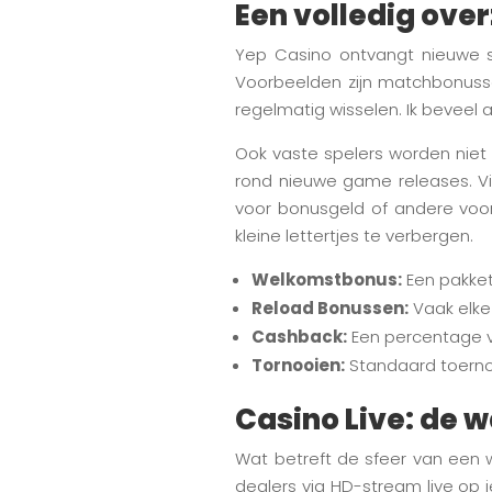
Een volledig ove
Yep Casino ontvangt nieuwe s
Voorbeelden zijn matchbonussen
regelmatig wisselen. Ik beveel 
Ook vaste spelers worden niet
rond nieuwe game releases. Via
voor bonusgeld of andere voor
kleine lettertjes te verbergen.
Welkomstbonus:
Een pakket
Reload Bonussen:
Vaak elke
Cashback:
Een percentage va
Tornooien:
Standaard toernoo
Casino Live: de 
Wat betreft de sfeer van een we
dealers via HD-stream live op 