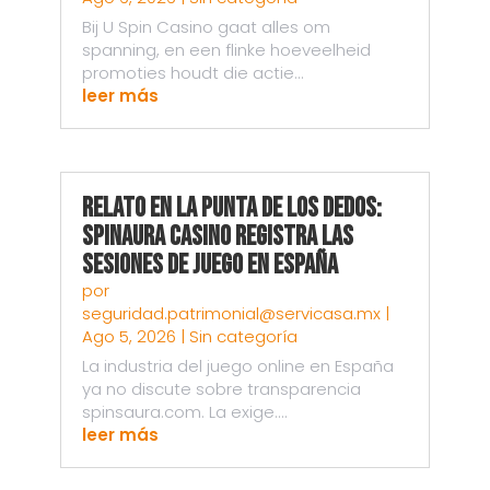
Bij U Spin Casino gaat alles om
spanning, en een flinke hoeveelheid
promoties houdt die actie...
leer más
Relato en la punta de los dedos:
Spinaura Casino registra las
sesiones de juego en España
por
seguridad.patrimonial@servicasa.mx
|
Ago 5, 2026
|
Sin categoría
La industria del juego online en España
ya no discute sobre transparencia
spinsaura.com. La exige....
leer más