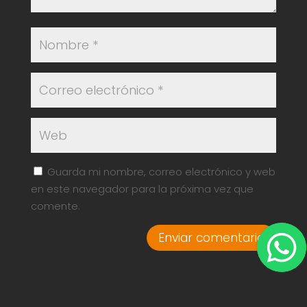
Guarda mi nombre, correo electrónico y web
en este navegador para la próxima vez que
comente.
Enviar comentario