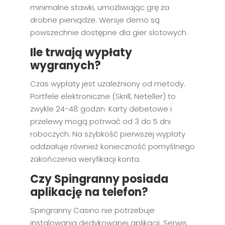
minimalne stawki, umożliwiając grę za
drobne pieniądze. Wersje demo są
powszechnie dostępne dla gier slotowych.
Ile trwają wypłaty
wygranych?
Czas wypłaty jest uzależniony od metody.
Portfele elektroniczne (Skrill, Neteller) to
zwykle 24-48 godzin. Karty debetowe i
przelewy mogą potrwać od 3 do 5 dni
roboczych. Na szybkość pierwszej wypłaty
oddziałuje również konieczność pomyślnego
zakończenia weryfikacji konta.
Czy Spingranny posiada
aplikację na telefon?
Spingranny Casino nie potrzebuje
instalowania dedykowanej aplikacji. Serwis