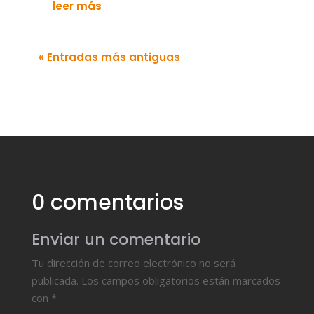
leer más
« Entradas más antiguas
0 comentarios
Enviar un comentario
Tu dirección de correo electrónico no será
publicada.
Los campos obligatorios están marcados
con
*