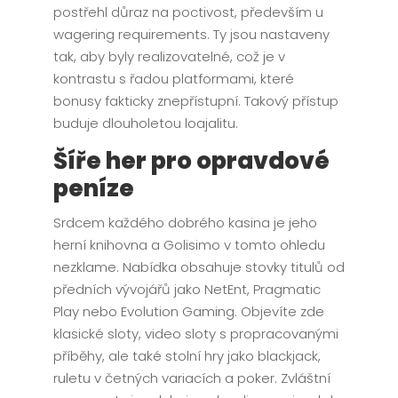
postřehl důraz na poctivost, především u
wagering requirements. Ty jsou nastaveny
tak, aby byly realizovatelné, což je v
kontrastu s řadou platformami, které
bonusy fakticky znepřístupní. Takový přístup
buduje dlouholetou loajalitu.
Šíře her pro opravdové
peníze
Srdcem každého dobrého kasina je jeho
herní knihovna a Golisimo v tomto ohledu
nezklame. Nabídka obsahuje stovky titulů od
předních vývojářů jako NetEnt, Pragmatic
Play nebo Evolution Gaming. Objevíte zde
klasické sloty, video sloty s propracovanými
příběhy, ale také stolní hry jako blackjack,
ruletu v četných variacích a poker. Zvláštní