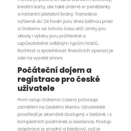
kreditní karty, ale také známé e-peněženky
a instantní platební brány. Transakce
vyřízené do 24 hodin jsou dnes běžnou praxí
a Golisimo se tohoto času drží. Limity pro
vklady i výběry jsou průhledné a
uzpůsobitelné odlišným typům hráčů.
Rychlost a spolehlivost finančních operací je
zde na vysoké úrovni.
Počáteční dojem a
registrace pro české
uživatele
První vstup Golisimo Casino potvrzuje
zaměření na českého klienta. Uživatelské
prostředí je okamžitě dostupný v češtině, i s
kompletních podmínek a asistence. Postup
registrace je snadný a bleskový, což je