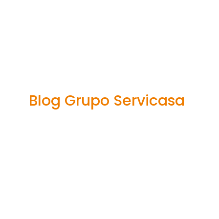
hráči, skutečná
zábava v
Golisimo Casino
v České
republice
Blog Grupo Servicasa