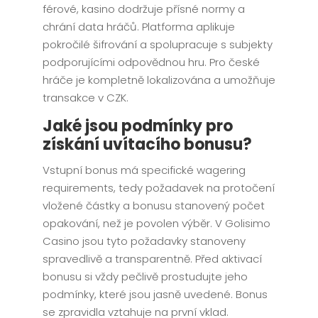
férové, kasino dodržuje přísné normy a
chrání data hráčů. Platforma aplikuje
pokročilé šifrování a spolupracuje s subjekty
podporujícími odpovědnou hru. Pro české
hráče je kompletně lokalizována a umožňuje
transakce v CZK.
Jaké jsou podmínky pro
získání uvítacího bonusu?
Vstupní bonus má specifické wagering
requirements, tedy požadavek na protočení
vložené částky a bonusu stanovený počet
opakování, než je povolen výběr. V Golisimo
Casino jsou tyto požadavky stanoveny
spravedlivě a transparentně. Před aktivací
bonusu si vždy pečlivě prostudujte jeho
podmínky, které jsou jasně uvedené. Bonus
se zpravidla vztahuje na první vklad.