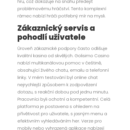
hru, což dokazuje na snahu předejít
problémovému hráčství. Tento komplexní
rámec nabízí hráči potřebný mír na mysli.
Zákaznický servis a
pohodlí uživatele
Úroveň zákaznické podpory často odlišuje
kvalitní kasina od skvělých. Golisimo Casino
nabízí multikanálovou pomoc v češtině,
obsahující živého chatu, emailu a telefonní
linky. V mém testování byl online chat
nejrychlejší způsobem k zodpovězení
dotazu, s reakční dobou pod jednu minutu.
Pracovníci byli ochotní a kompetentní. Celá
platforma je postavena s ohledem na
přívětivost pro uživatele, s jasným menu a
efektivním vyhledáváním her. Verze pro
mobily nebo vyhrazená aplikace nabízejí