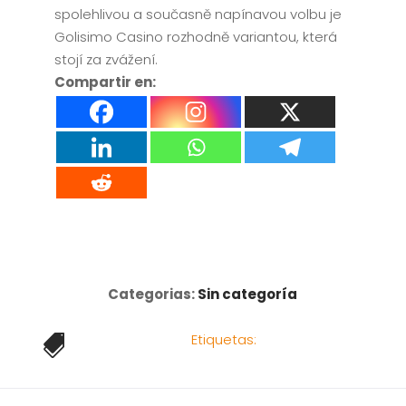
spolehlivou a současně napínavou volbu je
Golisimo Casino rozhodně variantou, která
stojí za zvážení.
Compartir en:
Categorias:
Sin categoría
Etiquetas:
