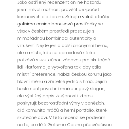
Jako ostřílený recenzent online hazardu
jsem míval možnost prověřit bezpočet
kasinových platforem.
získejte volné otočky
golisimo casino bonusové prostředky
se
však v českém prostředí prosazuje s
mimořádnou kombinací autenticity a
vzrušení. Nejde jen o další anonymní hernu,
ale o místo, kde se opravdová sázka
potkává s skutečnou zábavou pro skutečné
lidi. Platforma je vytvořena tak, aby ctila
místní preference, nabízí českou korunu jako
hlavní měnu a zřetelně jedná s hráči. Jejich
heslo není povrchní marketingový slogan,
ale výstižný popis zkušenosti, kterou
poskytují: bezprostřední výhry v penězích,
čilá komunita hráčů a herní portfolio, které
skutečně baví. V této recenzi se podívám
na to, co dělá Golisimo Casino přesvědčivou