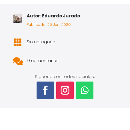
Autor: Eduardo Jurado
Publicado: 25 Jun, 2026

Sin categoría

0 comentarios
Síguenos en redes sociales: