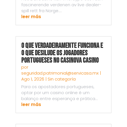
fascinerende verdenen av live dealer-
spill rett fra Norge....
leer más
O Que Verdadeiramente Funciona e
o Que Desilude os Jogadores
Portugueses no Casinova Casino
por
seguridad.patrimonial@servicasa.mx
|
Ago 1, 2026
|
Sin categoría
Para os apostadores portugueses,
optar por um casino online é um
balanço entre esperança e prática...
leer más