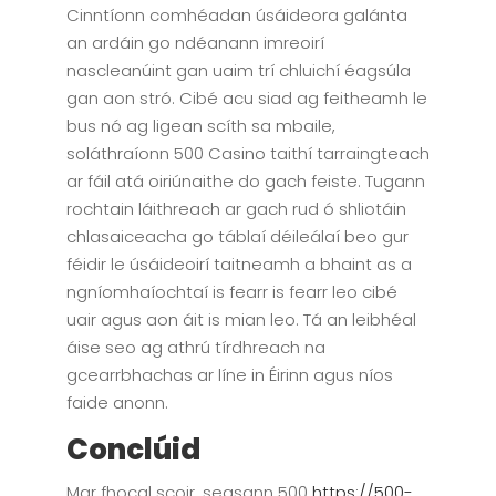
Cinntíonn comhéadan úsáideora galánta
an ardáin go ndéanann imreoirí
nascleanúint gan uaim trí chluichí éagsúla
gan aon stró. Cibé acu siad ag feitheamh le
bus nó ag ligean scíth sa mbaile,
soláthraíonn 500 Casino taithí tarraingteach
ar fáil atá oiriúnaithe do gach feiste. Tugann
rochtain láithreach ar gach rud ó shliotáin
chlasaiceacha go táblaí déileálaí beo gur
féidir le úsáideoirí taitneamh a bhaint as a
ngníomhaíochtaí is fearr is fearr leo cibé
uair agus aon áit is mian leo. Tá an leibhéal
áise seo ag athrú tírdhreach na
gcearrbhachas ar líne in Éirinn agus níos
faide anonn.
Conclúid
Mar fhocal scoir, seasann 500
https://500-