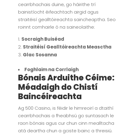
cearrbhachais duine, go háirithe trí
bainistíocht éifeachtach airgid agus
straitéisí gealltóireachta saincheaptha. Seo
roinnt comhairle ó na saineolaithe:
Socraigh Buiséad
Straitéisí Gealltóireachta Measctha
Glac Sosanna
Foghlaim na Corrlaigh
Bónais Arduithe Céime:
Méadaigh do Chistí
Baincéireachta
Ag 500 Casino, is féidir le himreoirí a dtaithí
cearrbhachais a fheabhsú go suntasach le
raon bónais agus cur chun cinn mealltacha
atá deartha chun a gciste bainc a threisiú.