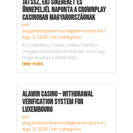
Játssz, Érj sikereket és
Ünnepeljél Naponta a CrownPlay
Casinoban Magyarországnak
por
seguridad.patrimonial@servicasa.mx
|
Ago 3, 2026
|
Sin categoría
A CrownPlay Casino többet kínál a
magyar kaszinókedvelőknek, mint egy
hagyományos játékoldal...
leer más
AlaWin Casino – Withdrawal
Verification System for
Luxembourg
por
seguridad.patrimonial@servicasa.mx
|
Ago 3, 2026
|
Sin categoría