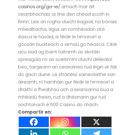
casinos.org/ga-ie/
amach mar áit
cearrbhachais ar líne den chéad scoth in
Éirinn. Leis an rogha cluichí éagsúil, na bónais
mhealltacha, agus an comhéadan atá
éasca le húsáid, is féidir le himreoirí a
gcosán buaiteach a aimsiú go héasca. Cibé
acu siad ag baint taitnimh as sliotáin
spreagúla nó as sceitimíní cluichí déileálaí
beo, tairgeann an ceasaíneo rud éigin ar fáil
do gach duine. Le stráitéisí saineolaithe san
áireamh, ní hamháin gur féidir le himreoirí a
dtaithí a fheabhsú ach a seansanna bua a
mhéadú freisin, rud a dhéanann gur rud
riachtanach é 500 Casino do chách.
Compartir en: