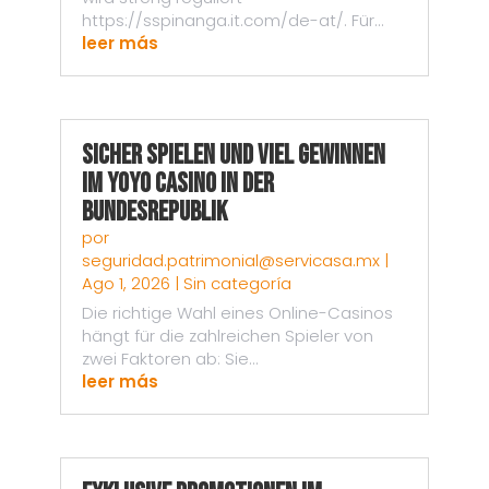
https://sspinanga.it.com/de-at/. Für...
leer más
Sicher spielen und viel gewinnen
im Yoyo Casino in der
Bundesrepublik
por
seguridad.patrimonial@servicasa.mx
|
Ago 1, 2026
|
Sin categoría
Die richtige Wahl eines Online-Casinos
hängt für die zahlreichen Spieler von
zwei Faktoren ab: Sie...
leer más