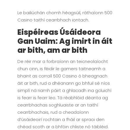
Le bailiúchán chomh héagsúil, ráthaíonn 500
Casino taithí cearrbhach iontach.
Eispéireas Úsáideora
Gan Uaim: Ag imirt in áit
ar bith, am ar bith
De réir mar a forbraíonn an teicneolaíocht
chun cinn, is féidir le gamers taitneamh a
bhaint as corraíl 500 Casino ó bheagnach
áit ar bith, rud a dhéanann go bhfuil sé níos
simplí ná riamh páirt a ghlacadh ina gcluichí
is fearr is fearr leo. Tá réabhlóid déanta ag
cearrbhachas soghluaiste ar an taithí
cearrbhachais, rud a cheadaíonn
d’úsáideoirí rochtain a fháil ar spraoi den
chéad scoth ar a bhfóin chliste nó táibléid.