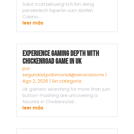
Salut a Lëtzebuerg! Ech bin deng
perséinlech Expertin vum AlaWin
Casino...
leer más
Experience Gaming Depth with
Chickenroad Game in UK
por
seguridad.patrimonial@servicasa.mx
|
Ago 2, 2026
|
Sin categoría
UK gamers searching for more than just
button-mashing are uncovering a
favorite in Chickenroad...
leer más