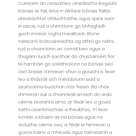
Cuireann an ceasaíneo cineálacha éagsúla
bónais ar fáil, lena n-áirítear bónais fáilte,
dreasachtaí athluchtaithe, agus spins saor
in aisce, rud a chinntíonn go bhfaighidh
gach imreoir rogha mealltach. Bíonn
tairiscintí bolscaireachta ag athrú go rialta,
rud a choinníonn an corraíl beo agus a
thugann luach saothair do chustaiméirí fíor.
Ní hamháin go soláthraíonn na bónais seo
cistí breise d’imreoirí chun a gcluichí is fearr
leo a thástáil ach méadaíonn siad a
seansanna buachan mór freisin. Ba chóir
d’imreoirí súil a choinneáil amach do ardú
céime teoranta ama, ar féidir leo a gcuid
taithí cearrbhachais a fheabhsú. Trí leas
iomlán a bhaint as na bónais agus na
arduithe céime seo, is féidir le himreoirí a
gciste bainc a mhéadú agus taitneamh a