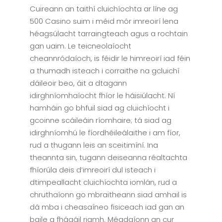
Cuireann an taithí cluichíochta ar líne ag
500 Casino suim i méid mór imreoirí lena
héagsúlacht tarraingteach agus a rochtain
gan uaim. Le teicneolaíocht
cheannródaíoch, is féidir le himreoirí iad féin
a thumadh isteach i corraithe na gcluichí
dáileoir beo, áit a dtagann
idirghníomhaíocht fhíor le háisiúlacht. Ní
hamháin go bhfuil siad ag cluichíocht i
gcoinne scáileáin ríomhaire; tá siad ag
idirghníomhú le fíordhéileálaithe i am fíor,
rud a thugann leis an sceitimíní. Ina
theannta sin, tugann deiseanna réaltachta
fhíorúla deis d’imreoirí dul isteach i
dtimpeallacht cluichíochta iomlán, rud a
chruthaíonn go mbraitheann siad amhail is
dá mba i cheasaíneo fisiceach iad gan an
baile a fhágáil riamh. Méadaíonn an cur