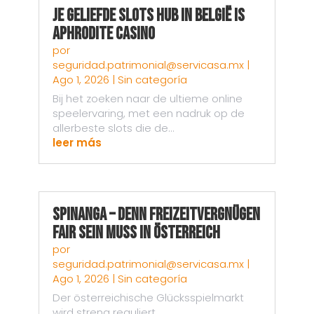
Je Geliefde Slots Hub in België is
Aphrodite Casino
por
seguridad.patrimonial@servicasa.mx
|
Ago 1, 2026
|
Sin categoría
Bij het zoeken naar de ultieme online
speelervaring, met een nadruk op de
allerbeste slots die de...
leer más
Spinanga – Denn Freizeitvergnügen
fair sein muss in Österreich
por
seguridad.patrimonial@servicasa.mx
|
Ago 1, 2026
|
Sin categoría
Der österreichische Glücksspielmarkt
wird streng reguliert