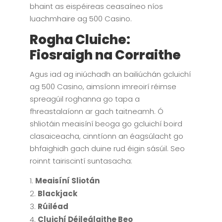
bhaint as eispéireas ceasaíneo níos
luachmhaire ag 500 Casino.
Rogha Cluiche:
Fiosraigh na Corraithe
Agus iad ag iniúchadh an bailiúchán gcluichí
ag 500 Casino, aimsíonn imreoirí réimse
spreagúil roghanna go tapa a
fhreastalaíonn ar gach taitneamh. Ó
shliotáin meaisíní beoga go gcluichí boird
clasaiceacha, cinntíonn an éagsúlacht go
bhfaighidh gach duine rud éigin sásúil. Seo
roinnt tairiscintí suntasacha:
Meaisíní Sliotán
Blackjack
Rúiléad
Cluichí Déileálaithe Beo