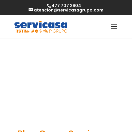
477 707 2604
atencion@servicasagrupo.com
500 Casino –
Glac an Bealach
Rathúil in Éirinn