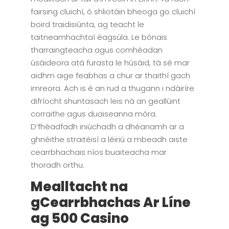
fairsing cluichí, ó shliotáin bheoga go cluichí
boird traidisiúnta, ag teacht le
taitneamhachtaí éagsúla. Le bónais
tharraingteacha agus comhéadan
úsáideora atá furasta le húsáid, tá sé mar
aidhm aige feabhas a chur ar thaithí gach
imreora. Ach is é an rud a thugann i ndáiríre
difríocht shuntasach leis ná an geallúint
corraithe agus duaiseanna móra.
D’fhéadfadh iniúchadh a dhéanamh ar a
ghnéithe straitéisí a léiriú a mbeadh aiste
cearrbhachais níos buaiteacha mar
thoradh orthu.
Mealltacht na
gCearrbhachas Ar Líne
ag 500 Casino