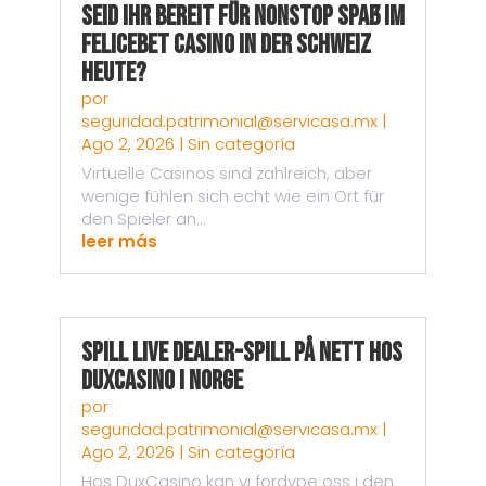
Seid ihr bereit für nonstop Spaß im
Felicebet Casino in der Schweiz
heute?
por
seguridad.patrimonial@servicasa.mx
|
Ago 2, 2026
|
Sin categoría
Virtuelle Casinos sind zahlreich, aber
wenige fühlen sich echt wie ein Ort für
den Spieler an...
leer más
Spill live dealer-spill på nett hos
DuxCasino i Norge
por
seguridad.patrimonial@servicasa.mx
|
Ago 2, 2026
|
Sin categoría
Hos DuxCasino kan vi fordype oss i den