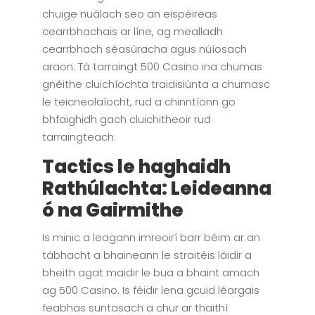
chuige nuálach seo an eispéireas
cearrbhachais ar líne, ag mealladh
cearrbhach séasúracha agus núíosach
araon. Tá tarraingt 500 Casino ina chumas
gnéithe cluichíochta traidisiúnta a chumasc
le teicneolaíocht, rud a chinntíonn go
bhfaighidh gach cluichitheoir rud
tarraingteach.
Tactics le haghaidh
Rathúlachta: Leideanna
ó na Gairmithe
Is minic a leagann imreoirí barr béim ar an
tábhacht a bhaineann le straitéis láidir a
bheith agat maidir le bua a bhaint amach
ag 500 Casino. Is féidir lena gcuid léargais
feabhas suntasach a chur ar thaithí