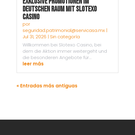
Exklusive Promotionen im
deutschen Raum mit Slotexo
Casino
por
seguridad.patrimonial@servicasa.mx
|
Jul 31, 2026
|
Sin categoría
Willkommen bei Slotexo Casino, bei
dem die Aktion immer weitergeht und
die besonderen Angebote für...
leer más
« Entradas más antiguas