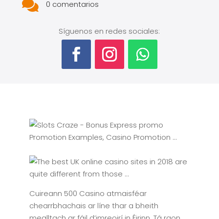

0 comentarios
Síguenos en redes sociales:
Cuireann 500 Casino atmaisféar
chearrbhachais ar líne thar a bheith
mealltach ar fáil d’imreoirí in Éirinn. Tá raon