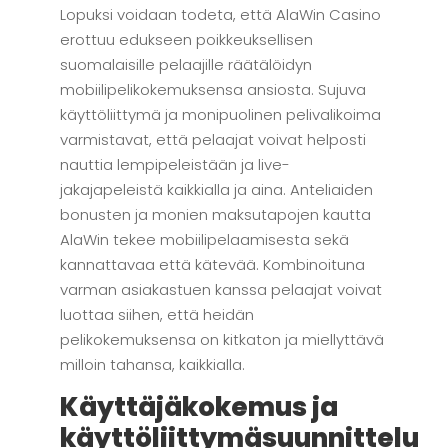
Lopuksi voidaan todeta, että AlaWin Casino
erottuu edukseen poikkeuksellisen
suomalaisille pelaajille räätälöidyn
mobiilipelikokemuksensa ansiosta. Sujuva
käyttöliittymä ja monipuolinen pelivalikoima
varmistavat, että pelaajat voivat helposti
nauttia lempipeleistään ja live-
jakajapeleistä kaikkialla ja aina. Anteliaiden
bonusten ja monien maksutapojen kautta
AlaWin tekee mobiilipelaamisesta sekä
kannattavaa että kätevää. Kombinoituna
varman asiakastuen kanssa pelaajat voivat
luottaa siihen, että heidän
pelikokemuksensa on kitkaton ja miellyttävä
milloin tahansa, kaikkialla.
Käyttäjäkokemus ja
käyttöliittymäsuunnittelu