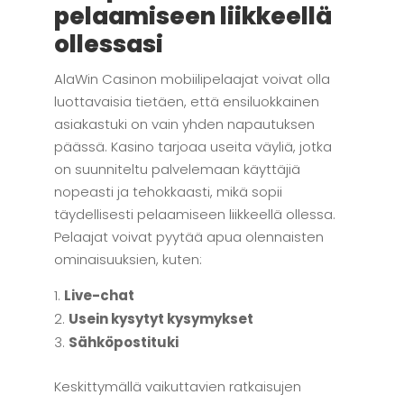
pelaamiseen liikkeellä
ollessasi
AlaWin Casinon mobiilipelaajat voivat olla
luottavaisia tietäen, että ensiluokkainen
asiakastuki on vain yhden napautuksen
päässä. Kasino tarjoaa useita väyliä, jotka
on suunniteltu palvelemaan käyttäjiä
nopeasti ja tehokkaasti, mikä sopii
täydellisesti pelaamiseen liikkeellä ollessa.
Pelaajat voivat pyytää apua olennaisten
ominaisuuksien, kuten:
Live-chat
Usein kysytyt kysymykset
Sähköpostituki
Keskittymällä vaikuttavien ratkaisujen