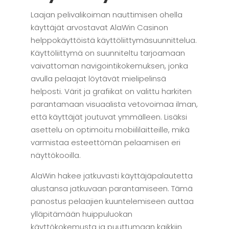
Laajan pelivalikoiman nauttimisen ohella
käyttäjät arvostavat AlaWin Casinon
helppokäyttöistä käyttöliittymäsuunnittelua.
Käyttöliittymä on suunniteltu tarjoamaan
vaivattoman navigointikokemuksen, jonka
avulla pelaajat löytävät mielipelinsä
helposti. Värit ja grafiikat on valittu harkiten
parantamaan visuaalista vetovoimaa ilman,
että käyttäjät joutuvat ymmälleen. Lisäksi
asettelu on optimoitu mobiililaitteille, mikä
varmistaa esteettömän pelaamisen eri
näyttökooilla.
AlaWin hakee jatkuvasti käyttäjäpalautetta
alustansa jatkuvaan parantamiseen. Tämä
panostus pelaajien kuuntelemiseen auttaa
ylläpitämään huippuluokan
käyttökokemusta ja puuttumaan kaikkiin