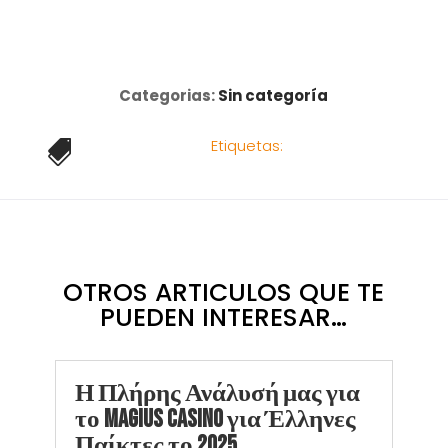
Categorias:
Sin categoría
Etiquetas:

OTROS ARTICULOS QUE TE
PUEDEN INTERESAR…
Η Πλήρης Ανάλυσή μας για
το Magius Casino για Έλληνες
Παίκτες το 2025