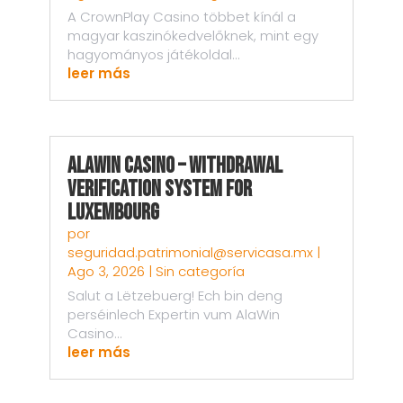
A CrownPlay Casino többet kínál a
magyar kaszinókedvelőknek, mint egy
hagyományos játékoldal...
leer más
AlaWin Casino – Withdrawal
Verification System for
Luxembourg
por
seguridad.patrimonial@servicasa.mx
|
Ago 3, 2026
|
Sin categoría
Salut a Lëtzebuerg! Ech bin deng
perséinlech Expertin vum AlaWin
Casino...
leer más