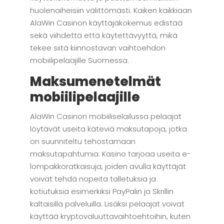
huolenaiheisiin välittömästi. Kaiken kaikkiaan
AlaWin Casinon käyttäjäkokemus edistää
sekä viihdettä että käytettävyyttä, mikä
tekee siitä kiinnostavan vaihtoehdon
mobiilipelaajille Suomessa.
Maksumenetelmät
mobiilipelaajille
AlaWin Casinon mobiiliselailussa pelaajat
löytävät useita käteviä maksutapoja, jotka
on suunniteltu tehostamaan
maksutapahtumia. Kasino tarjoaa useita e-
lompakkoratkaisuja, joiden avulla käyttäjät
voivat tehdä nopeita talletuksia ja
kotiutuksia esimerkiksi PayPalin ja Skrillin
kaltaisilla palveluilla. Lisäksi pelaajat voivat
käyttää kryptovaluuttavaihtoehtoihin, kuten