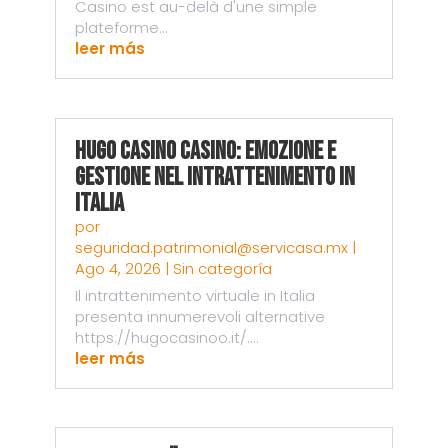
Casino est au-delà d'une simple
plateforme...
leer más
Hugo Casino Casino: Emozione e
Gestione nel Intrattenimento in
Italia
por
seguridad.patrimonial@servicasa.mx
|
Ago 4, 2026
|
Sin categoría
Il intrattenimento virtuale in Italia
presenta innumerevoli alternative
https://hugocasinoo.it/....
leer más