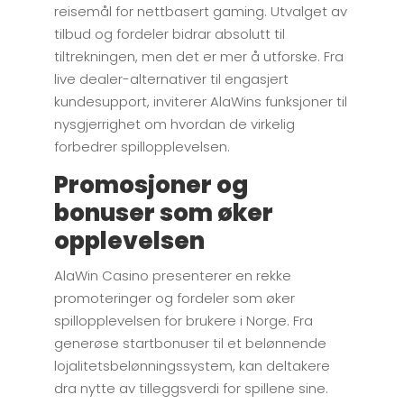
reisemål for nettbasert gaming. Utvalget av
tilbud og fordeler bidrar absolutt til
tiltrekningen, men det er mer å utforske. Fra
live dealer-alternativer til engasjert
kundesupport, inviterer AlaWins funksjoner til
nysgjerrighet om hvordan de virkelig
forbedrer spillopplevelsen.
Promosjoner og
bonuser som øker
opplevelsen
AlaWin Casino presenterer en rekke
promoteringer og fordeler som øker
spillopplevelsen for brukere i Norge. Fra
generøse startbonuser til et belønnende
lojalitetsbelønningssystem, kan deltakere
dra nytte av tilleggsverdi for spillene sine.