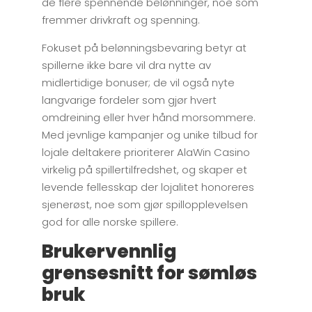
de flere spennende belønninger, noe som
fremmer drivkraft og spenning.
Fokuset på belønningsbevaring betyr at
spillerne ikke bare vil dra nytte av
midlertidige bonuser; de vil også nyte
langvarige fordeler som gjør hvert
omdreining eller hver hånd morsommere.
Med jevnlige kampanjer og unike tilbud for
lojale deltakere prioriterer AlaWin Casino
virkelig på spillertilfredshet, og skaper et
levende fellesskap der lojalitet honoreres
sjenerøst, noe som gjør spillopplevelsen
god for alle norske spillere.
Brukervennlig
grensesnitt for sømløs
bruk