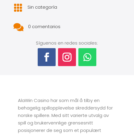

Sin categoría

0 comentarios
Síguenos en redes sociales:
AlaWin Casino har som mål å tilby en
behagelig spillopplevelse skreddersydd for
norske spillere. Med sitt varierte utvalg av
spill og brukervennlige grensesnitt
posisjonerer de seg som et populært