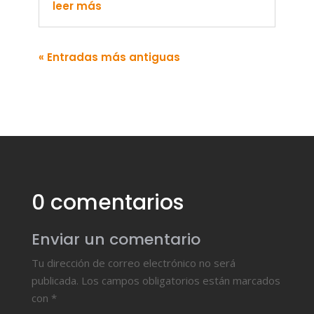
leer más
« Entradas más antiguas
0 comentarios
Enviar un comentario
Tu dirección de correo electrónico no será
publicada.
Los campos obligatorios están marcados
con
*