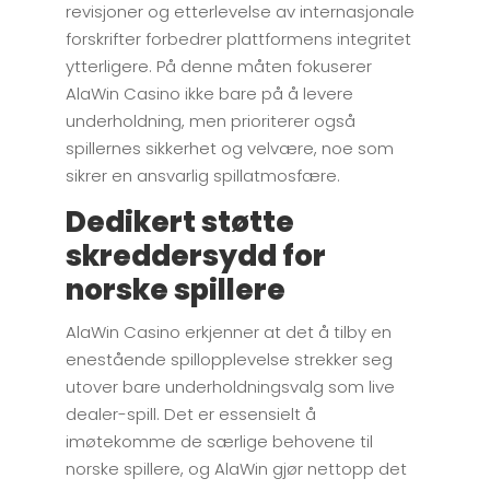
revisjoner og etterlevelse av internasjonale
forskrifter forbedrer plattformens integritet
ytterligere. På denne måten fokuserer
AlaWin Casino ikke bare på å levere
underholdning, men prioriterer også
spillernes sikkerhet og velvære, noe som
sikrer en ansvarlig spillatmosfære.
Dedikert støtte
skreddersydd for
norske spillere
AlaWin Casino erkjenner at det å tilby en
enestående spillopplevelse strekker seg
utover bare underholdningsvalg som live
dealer-spill. Det er essensielt å
imøtekomme de særlige behovene til
norske spillere, og AlaWin gjør nettopp det