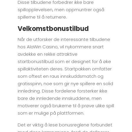
Disse tilbudene forbedrer ikke bare
spillopplevelsen, men oppmuntrer også
spillerne til å returnere.
Velkomstbonustilbud
Når de utforsker de interessante tilbudene
hos AlaWin Casino, vil nykommere snart
avdekke en rekke attraktive
startbonustilbud som er designet for å øke
spillaktiviteten deres. Startpakken omfatter
som oftest en raus innskuddsmatch og
gratisspinn, noe som gir nye spillere en solid
innledning. Disse fordelene forsterker ikke
bare de innledende innskuddene, men
motiverer også brukerne til å prøve ulike spill
som er mulige på plattformen.
Det er viktig å lese bonusreglene forbundet