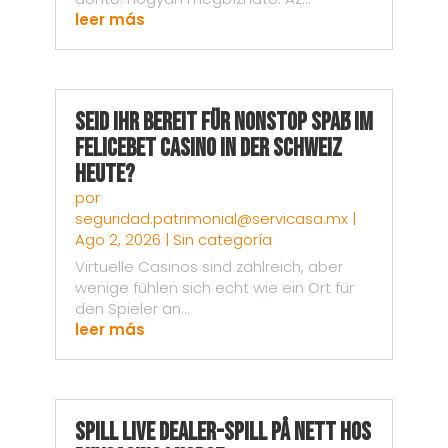
leer más
Seid ihr bereit für nonstop Spaß im
Felicebet Casino in der Schweiz
heute?
por
seguridad.patrimonial@servicasa.mx
|
Ago 2, 2026
|
Sin categoría
Virtuelle Casinos sind zahlreich, aber
wenige fühlen sich echt wie ein Ort für
den Spieler an...
leer más
Spill live dealer-spill på nett hos