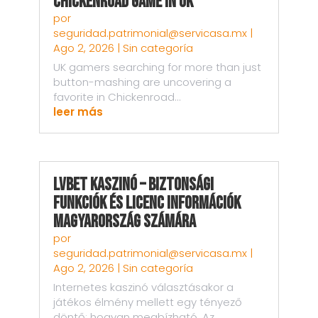
Chickenroad Game in UK
por
seguridad.patrimonial@servicasa.mx
|
Ago 2, 2026
|
Sin categoría
UK gamers searching for more than just
button-mashing are uncovering a
favorite in Chickenroad...
leer más
LVBet kaszinó – Biztonsági
funkciók és licenc információk
Magyarország számára
por
seguridad.patrimonial@servicasa.mx
|
Ago 2, 2026
|
Sin categoría
Internetes kaszinó választásakor a
játékos élmény mellett egy tényező
döntő: hogyan megbízható. Az...